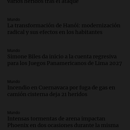
varios heridos tras el ataque
Episodios
Audio.
Débora Blanca, psicóloga experta
en ludopatía: “Tener el casino en la
Mundo
mano es muy peligroso”
La transformación de Hanói: modernización
La Argentina, hoy
radical y sus efectos en los habitantes
Episodios
Audio.
Docentes italianos visitaron la
Mundo
ciudad de Córdoba para interiorizarse
Simone Biles da inicio a la cuenta regresiva
sobre los parques educativos
para los Juegos Panamericanos de Lima 2027
Amamos Argentina
Episodios
Audio.
Meteorólogo alertó que El Niño
Mundo
traerá más lluvias y eventos extremos
Incendio en Cuernavaca por fuga de gas en
durante la primavera
camión cisterna deja 21 heridos
Informados al regreso
Episodios
Mundo
Audio.
Córdoba sigue trabajando para
Intensas tormentas de arena impactan
restablecer el servicio de electricidad
Phoenix en dos ocasiones durante la misma
tras fuertes vientos