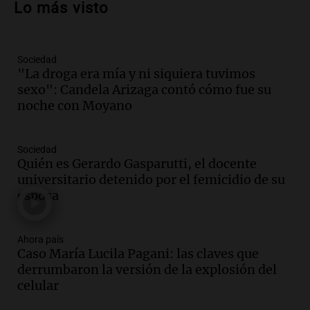
Lo más visto
la soberanía digital en Argentina
Panorama Federal
Episodios
Sociedad
Audio.
Mendoza se prepara para un fin
"La droga era mía y ni siquiera tuvimos
de semana helado y ciudadanos
sexo": Candela Arizaga contó cómo fue su
marchan contra reforma de tierras
noche con Moyano
Panorama Federal
Episodios
Sociedad
Audio.
El "Mono" de Kapanga
Quién es Gerardo Gasparutti, el docente
adelantó su show en Rosario.
universitario detenido por el femicidio de su
Viva la Radio Rosario
esposa
Episodios
Audio.
Condenan a tres años de prisión
Ahora país
en suspenso a hombre por simular robo
Caso María Lucila Pagani: las claves que
de recaudación en San Luis
derrumbaron la versión de la explosión del
Panorama Federal
celular
Episodios