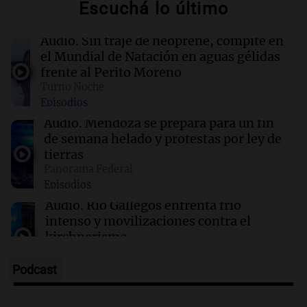
Escuchá lo último
00:22
Clima
Clima en Mendoza: cómo estará el tiempo
este viernes 7 de agosto
Audio.
Sin traje de neoprene, compite en
el Mundial de Natación en aguas gélidas
frente al Perito Moreno
00:16
Clima
Turno Noche
Clima en Santa Fe: cómo estará el tiempo este
Episodios
viernes 7 de agosto
Audio.
Mendoza se prepara para un fin
de semana helado y protestas por ley de
00:11
Clima
tierras
Clima en Rosario: cómo estará el tiempo este
Panorama Federal
viernes 7 de agosto
Episodios
Audio.
Río Gallegos enfrenta frío
intenso y movilizaciones contra el
kirchnerismo
Panorama Federal
Episodios
Podcast
Audio.
Debate en el Senado sobre
propiedad privada y cuestionamientos a