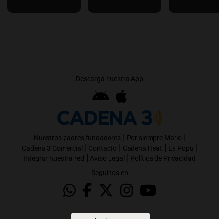
Descargá nuestra App
|
|
Nuestros padres fundadores
Por siempre Mario
|
|
|
|
Cadena 3 Comercial
Contacto
Cadena Heat
La Popu
|
|
Integrar nuestra red
Aviso Legal
Política de Privacidad
Seguinos en