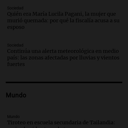
Audio.
Medicina reproductiva, entre la
ayuda por problemas de fertilidad y la
Sociedad
Quién era María Lucila Pagani, la mujer que
ostentación de millonarios
murió quemada: por qué la fiscalía acusa a su
Amamos Argentina
esposo
Episodios
Audio.
El juicio contra Oscar González
avanza con testimonios clave sobre el
Sociedad
accidente en Villa Dolores
Continúa una alerta meteorológica en medio
Panorama Federal
país: las zonas afectadas por lluvias y vientos
Episodios
fuertes
Audio.
El teatro Real da la bienvenida a
la temporada Rock Real con bandas
tributo todos los jueves
Panorama Federal
Mundo
Episodios
Audio.
Nicolás Marotta, el cordobés de
Recoleta: “Enfrentar a Boca, sea donde
sea, va a ser lindo”
Mundo
Tiroteo en escuela secundaria de Tailandia:
La Cadena del Gol