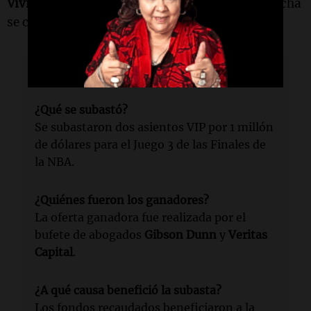
VividSeats
. La experiencia de estar a pie de cancha
se comercializaba por más de 75.000 dólares.
Lectura rápida
¿Qué se subastó?
Se subastaron dos asientos VIP por 1 millón
de dólares para el Juego 3 de las Finales de
la NBA.
¿Quiénes fueron los ganadores?
La oferta ganadora fue realizada por el
bufete de abogados
Gibson Dunn
y
Veritas
Capital
.
¿A qué causa benefició la subasta?
Los fondos recaudados beneficiaron a la