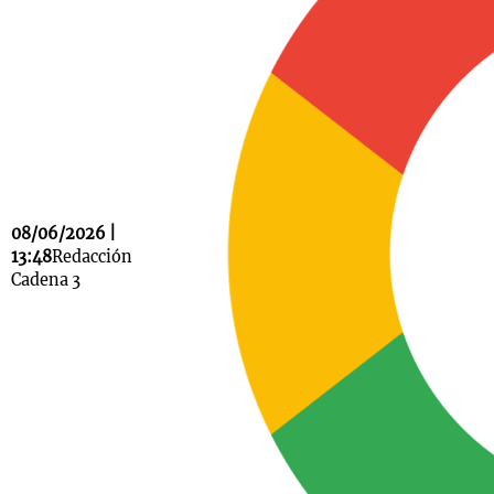
Notas
s
Notas
La Sole en
ial
Mundial 2026
Cadena 3
08/06/2026 |
13:48
Redacción
Cadena 3