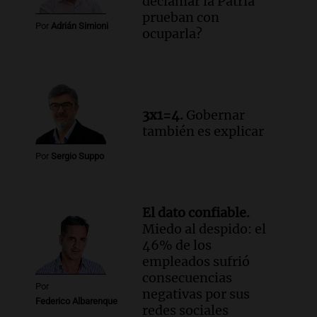
declamar la Patria
la ley de Propiedad Privada debatida en
prueban con
el Senado.
Por
Adrián Simioni
ocuparla?
Viva la Radio Rosario
Episodios
Audio.
Luis Juez cuestionó la polémica
por la Ley de Tierras: "Construyeron un
relato mentiroso"
3x1=4.
Gobernar
Informados al regreso
también es explicar
Episodios
Por
Sergio Suppo
El dato confiable.
Miedo al despido: el
46% de los
empleados sufrió
consecuencias
Por
negativas por sus
Federico Albarenque
redes sociales