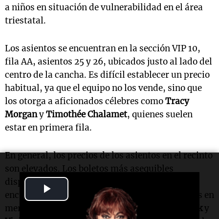
a niños en situación de vulnerabilidad en el área
triestatal.
Los asientos se encuentran en la sección VIP 10,
fila AA, asientos 25 y 26, ubicados justo al lado del
centro de la cancha. Es difícil establecer un precio
habitual, ya que el equipo no los vende, sino que
los otorga a aficionados célebres como
Tracy
Morgan
y
Timothée Chalamet
, quienes suelen
estar en primera fila.
En general, los precios de los asientos en el recinto
son elevados. Los boletos más asequibles
disponibles en la parte alta, un día antes del
Play
encuentro, se ofrecían por más de 6.000 dólares en
mercados secundarios como
StubHub
,
SeatGeek
y
Video