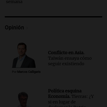
semana
Panorama Federal
Episodios
Audio.
Según una encuesta, el 80% de
los empresarios del país cree que la
economía mejorará el próximo año
Opinión
Amamos Argentina
Episodios
Audio.
Carolina Losada: "Faltó que el
oficialismo la explique mejor" sobre la
Conflicto en Asia.
ley de propiedad privada
Taiwán ensaya cómo
Informados al regreso
seguir existiendo
Episodios
Por
Marcos Calligaris
Audio.
Debate en el Senado y protesta
en Rosario contra la ley de Propiedad
Privada.
Viva la Radio Rosario
Política esquina
Episodios
Economía.
Tierras: ¿Y
si en lugar de
Audio.
Manifestación en Rosario contra