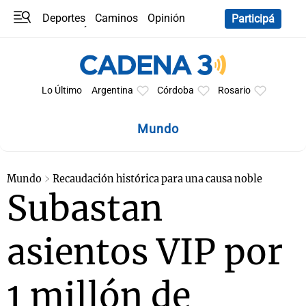
Deportes
Caminos
Opinión
Participá
Programas
Últimas coberturas
Últimas 24 h
En YouTube
Clima
Horóscopo
Lo Último
Argentina
Córdoba
Rosario
Mundo
Mundo
Recaudación histórica para una causa noble
Subastan
asientos VIP por
1 millón de