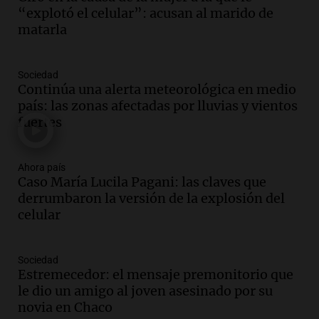
de Casa del Encuentro
“explotó el celular”: acusan al marido de
Panorama Federal
matarla
Episodios
Audio.
Santa Fe reactivará 1.500
Sociedad
viviendas paralizadas tras el cierre de
Continúa una alerta meteorológica en medio
Procrear en la provincia
país: las zonas afectadas por lluvias y vientos
Panorama Federal
fuertes
Episodios
Audio.
Debate en el Senado por la ley de
propiedad privada genera preocupación
Ahora país
Caso María Lucila Pagani: las claves que
y críticas entre senadores
derrumbaron la versión de la explosión del
Panorama Federal
celular
Episodios
Audio.
La comunidad boliviana en Salta:
un pilar cultural y social según Antonio
Sociedad
Marocco
Estremecedor: el mensaje premonitorio que
Panorama Federal
le dio un amigo al joven asesinado por su
Episodios
novia en Chaco