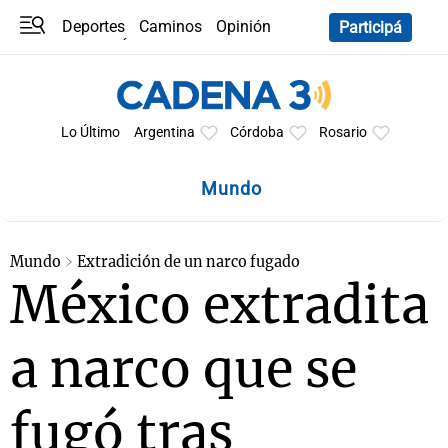
Deportes
Caminos
Opinión
Participá
Programas
Últimas coberturas
Últimas 24 h
En YouTube
Clima
Horóscopo
Lo Último
Argentina
Córdoba
Rosario
Mundo
Mundo
Extradición de un narco fugado
México extradita
a narco que se
fugó tras