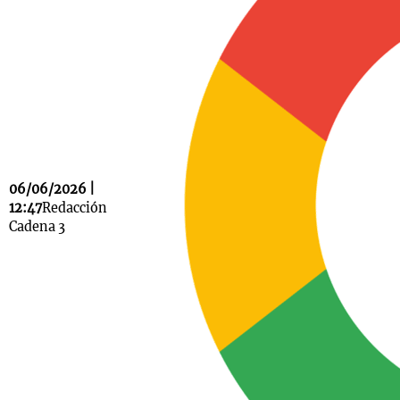
Notas
s
Notas
La Sole en
ial
Mundial 2026
Cadena 3
06/06/2026 |
12:47
Redacción
Cadena 3