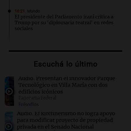
16:21
Mundo
El presidente del Parlamento iraní critica a
Trump por su 'diplomacia teatral' en redes
sociales
16:20
Visita del papa León XIV a Argentina
"Difundan el milagro": el recuerdo de una
amiga del papa León XIV sobre su misión en
Escuchá lo último
Perú
Audio.
Presentan el innovador Parque
16:19
Boca Juniors
Tecnológico en Villa María con dos
Boca confirmó cuándo llegará al país el
edificios icónicos
ecuatoriano Enner Valencia
Panorama Federal
Episodios
16:06
Mundo
Audio.
El kirchnerismo no logra apoyo
Crisis sanitaria en Cisjordania: las políticas
para modificar proyecto de propiedad
israelíes afectan gravemente el acceso a la
privada en el Senado Nacional
salud