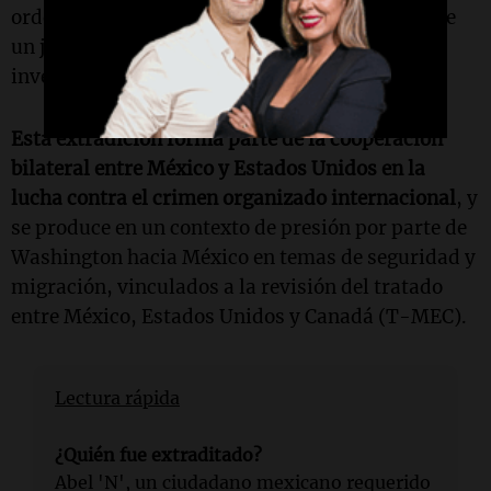
orden de detención con fines de extradición ante
un juez federal mexicano, a pedido de los
investigadores de Estados Unidos.
Esta extradición forma parte de la cooperación
bilateral entre México y Estados Unidos en la
lucha contra el crimen organizado internacional
, y
se produce en un contexto de presión por parte de
Washington hacia México en temas de seguridad y
migración, vinculados a la revisión del tratado
entre México, Estados Unidos y Canadá (T-MEC).
Lectura rápida
¿Quién fue extraditado?
Abel 'N', un ciudadano mexicano requerido