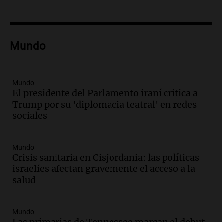
Audio.
Ordenan el reintegro de dos
niños a Córdoba tras disputa de
custodia en Salta
Panorama Federal
Mundo
Episodios
Audio.
Inviolabilidad de la propiedad
privada: el ruido que tapa cosas
importantes
Mundo
El presidente del Parlamento iraní critica a
Editorial
Trump por su 'diplomacia teatral' en redes
Episodios
sociales
Audio.
Lanzaron una campaña para que
niños con cáncer reciban regalos por el
día del niño.
Mundo
La Argentina Posible
Crisis sanitaria en Cisjordania: las políticas
Episodios
israelíes afectan gravemente el acceso a la
Audio.
Ganó una beca en la secundaria,
salud
se mudó a Córdoba y hoy lleva la
bandera de la universidad
Mundo
La Argentina Posible
Las primarias de Tennessee marcan el debut