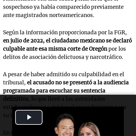
sospechoso ya había comparecido previamente
ante magistrados norteamericanos.
Según la información proporcionada por la FGR,
en julio de 2022, el ciudadano mexicano se declaró
culpable ante esa misma corte de Oregón
por los
delitos de asociación delictuosa y narcotráfico.
A pesar de haber admitido su culpabilidad en el
tribunal,
el acusado no se presentó a la audiencia
programada para escuchar su sentencia
definitiva
, lo que llevó a las autoridades
estadounidenses a iniciar el procedimiento para
su localización y extradición.
Play
Video
En respuesta a la situación, la FGR solicitó una