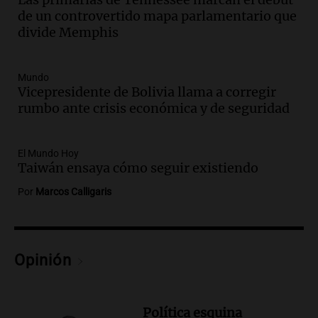
Episodios
de un controvertido mapa parlamentario que
Audio.
El 80% de los ejecutivos espera
divide Memphis
una mejora económica, pero modera
sus expectativas
Ahora país
Mundo
Episodios
Vicepresidente de Bolivia llama a corregir
rumbo ante crisis económica y de seguridad
Audio.
Walter Mazzanti en Cadena 3
Rosario: "Vamos a estar entre los
primeros ocho"
El Mundo Hoy
Deportes Rosario
Taiwán ensaya cómo seguir existiendo
Episodios
Por
Marcos Calligaris
Audio.
Avanza el juicio a Oscar González
con nuevas declaraciones de testigos
sobre el accidente
Panorama Federal
Opinión
Episodios
Audio.
El viento complica el combate
del incendio forestal en Villa Yacanto
Política esquina