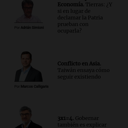
Ahora país
Economía.
Tierras: ¿Y
Episodios
si en lugar de
declamar la Patria
Audio.
Las claves del giro en la causa de
prueban con
la mujer quemada en la E-53: por qué
Por
Adrián Simioni
ocuparla?
detuvieron a su esposo
Ahora país
Episodios
Audio.
Ulpiano Suárez se lanza como
candidato a gobernador de Mendoza
Conflicto en Asia.
para 2027
Taiwán ensaya cómo
Panorama Federal
seguir existiendo
Episodios
Por
Marcos Calligaris
Audio.
Críticas a autoridades por cierre
del paso internacional por intenso
temporal de nieve en la alta montaña
Panorama Federal
Episodios
3x1=4.
Gobernar
también es explicar