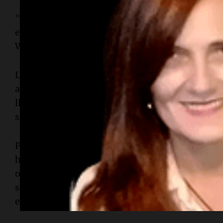
"El gobierno nos está asegurando que están hac
estos niños sean rescatados, pero hasta ahora
Wabba.
La situación ha llevado a
Amnistía Internaciona
afirmando que "nunca cumplen las promesas de 
llevar a los responsables ante la justicia", dejan
sin acceso a la justicia.
Por su parte, el portavoz de la policía,
Ayanlade 
hombres armados fueron detenidos en relación 
ocurrió en la zona de
Oriire
, a unos 220 kilómet
sospechosos fueron identificados por la comuni
especificó si se están buscando más involucrado