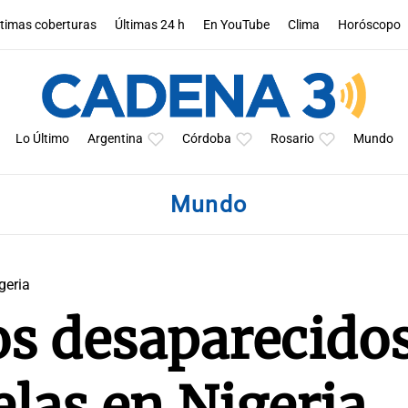
ltimas coberturas
Últimas 24 h
En YouTube
Clima
Horóscopo
Lo Último
Argentina
Córdoba
Rosario
Mundo
Mundo
geria
s desaparecidos
elas en Nigeria