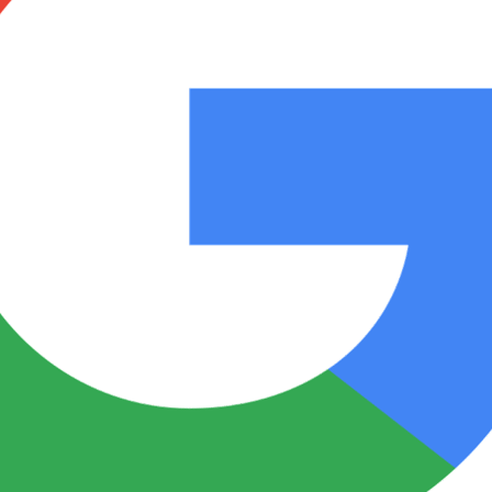
Notas
Notas
No
e en Cadena 3
El huracán de Arequito
Cadena 3 en