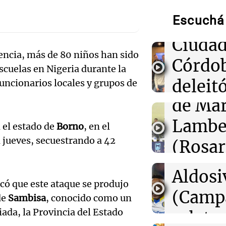
Munici
00:05
Clima
Clima en CABA:
Escuchá 
Músic
tiempo este sá
Audio.
Ciudad
00:00
Clima
encia, más de 80 niños han sido
Clima en Córdo
de
Córdo
scuelas en Nigeria durante la
tiempo este sá
Califi
deleitó
ncionarios locales y grupos de
23:54
Mundo
de Mar
oyente
De la Espriella
Audio.
energías limpias
Lambe
radio 
sector petrole
 el estado de
Borno
, en el
de Ros
l jueves, secuestrando a 42
(Rosar
tango
Centra
Central
Amamos Arg
Audio.
Aldosi
Episodios
icó que este ataque se produjo
Aldosi
desarr
(Camp
de
Sambisa
, conocido como un
Deportes Ro
Audio.
urbano
iada, la Provincia del Estado
relato
Episodios