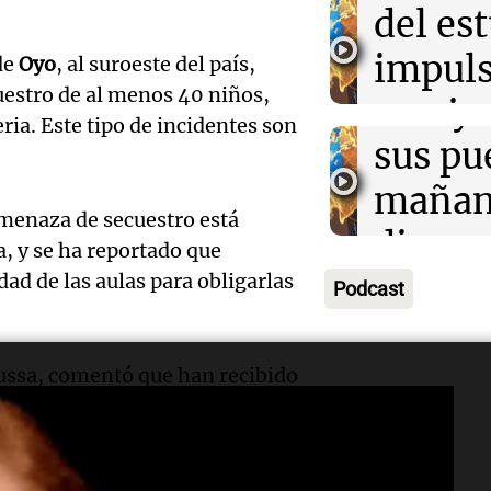
exposi
del es
Greco
la rura
impuls
Deportes Ro
de
Oyo
, al suroeste del país,
Episodios
cuestro de al menos 40 niños,
Audio.
Bulaya
crecim
ria. Este tipo de incidentes son
María 
sus pu
Villa 
nuevo
mañan
Panorama F
Episodios
menaza de secuestro está
edifici
divers
, y se ha reportado que
Audio.
proyec
activi
ad de las aulas para obligarlas
Podcast
Rosari
casa d
sorpre
Centra
estudi
Panorama F
Mussa, comentó que han recibido
Aldosi
Episodios
 secuestrados en Oyo es de 48.
48 mun
Audio.
(Zalaz
milias siguen esperando
involu
Recom
contra