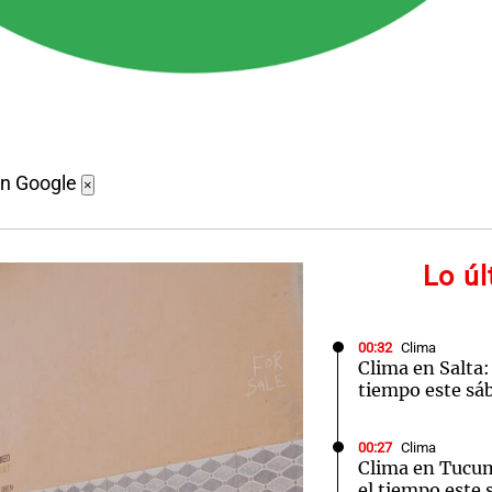
en Google
×
Lo ú
00:32
Clima
Clima en Salta:
tiempo este sá
00:27
Clima
Clima en Tucu
el tiempo este 