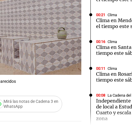
00:21
Clima
Clima en Mend
el tiempo este 
00:16
Clima
Clima en Santa 
tiempo este sá
00:11
Clima
Clima en Rosari
tiempo este sá
parecidos
00:08
La Cadena del
Independiente 
Mirá las notas de Cadena 3 en
de local a Estu
WhatsApp
Audio.
Cuarto y escala
zona
Ensam