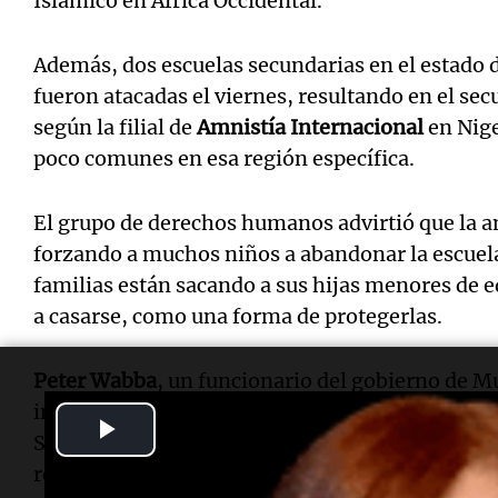
Islámico en África Occidental.
Además, dos escuelas secundarias en el estado 
fueron atacadas el viernes, resultando en el se
según la filial de
Amnistía Internacional
en Nige
poco comunes en esa región específica.
El grupo de derechos humanos advirtió que la a
forzando a muchos niños a abandonar la escuela
familias están sacando a sus hijas menores de ed
a casarse, como una forma de protegerlas.
Peter Wabba
, un funcionario del gobierno de 
información de que el "número exacto" de niños
Play
Sin embargo, la incertidumbre persiste y las fa
respuestas.
Video