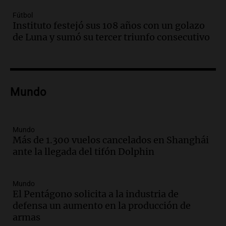
Episodios
Fútbol
Audio.
Borges, abogada de Pourrain:
Instituto festejó sus 108 años con un golazo
"Tres hombres se lo llevaron para
de Luna y sumó su tercer triunfo consecutivo
hacerle preguntas y nunca regresó"
Una mañana para todos
Episodios
Audio.
Voluntarios limpiaron 9.000
Mundo
metros del río Suquía y retiraron hasta
800 kilos de basura por jornada
Una mañana para todos
Episodios
Mundo
Más de 1.300 vuelos cancelados en Shanghái
Audio.
La historia de la servilleta que
ante la llegada del tifón Dolphin
firmó Jorge Messi para el primer
contrato de Leo con Barcelona
Una mañana para todos
Mundo
Episodios
El Pentágono solicita a la industria de
defensa un aumento en la producción de
Audio.
Joan Gaspart: "Sin Jorge, no sé si
armas
Messi hubiera llegado adonde llegó"