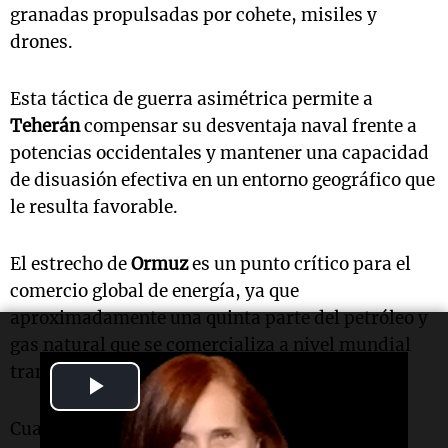
granadas propulsadas por cohete, misiles y
drones.
Esta táctica de guerra asimétrica permite a
Teherán
compensar su desventaja naval frente a
potencias occidentales y mantener una capacidad
de disuasión efectiva en un entorno geográfico que
le resulta favorable.
El estrecho de
Ormuz
es un punto crítico para el
comercio global de energía, ya que
aproximadamente una quinta parte del petróleo y
gas natural que se comercializa a nivel mundial
transita por esta ruta en condiciones normales.
Play
Video
Cualquier interrupción prolongada del tráfico