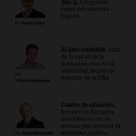
3x1=4.
Los gustos
Audio.
Chile planteó mejorar la
caros del ministro
conectividad fronteriza, aérea y digital
Caputo
con Jujuy
Por
Sergio Suppo
Panorama Federal
Episodios
El dato confiable.
Más
de la mitad de la
población reza en la
intimidad, según un
Por
informe de la UBA
Federico Albarenque
Cuadro de situación.
Errores no forzados
del Gobierno en su
intento por retomar la
iniciativa política
Por
Sergio Berensztein