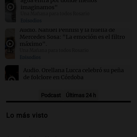
agua entra por donde menos
imaginamos"
00:21
Clima
Una Mañana para todos Rosario
Clima en Mendoza: cómo estará el tiempo
Episodios
este domingo 9 de agosto
Audio.
Nahuel Pennisi y la huella de
Mercedes Sosa: "La emoción es el filtro
00:16
Clima
máximo".
Clima en Santa Fe: cómo estará el tiempo este
Una Mañana para todos Rosario
domingo 9 de agosto
Episodios
Audio.
Orellana Lucca celebró su peña
de folclore en Córdoba
Tarde y Media
Episodios
Podcast
Últimas 24 h
Audio.
Trágico accidente en Mendoza:
un muerto y varios heridos tras caída de
Lo más visto
vehículos desde un puente
Panorama Federal
Episodios