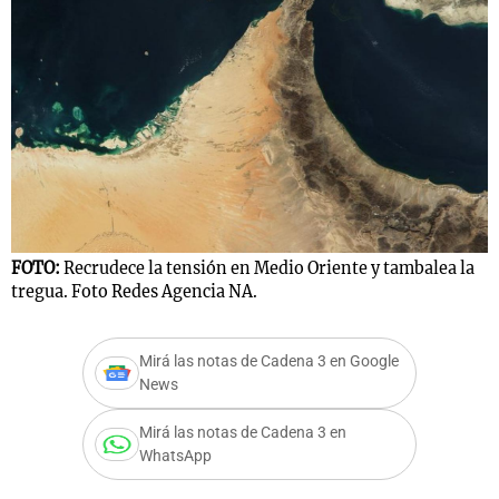
Notas
s
Notas
La Sole en
ial
Mundial 2026
Cadena 3
FOTO:
Recrudece la tensión en Medio Oriente y tambalea la
tregua. Foto Redes Agencia NA.
Mirá las notas de Cadena 3 en Google
News
Mirá las notas de Cadena 3 en
WhatsApp