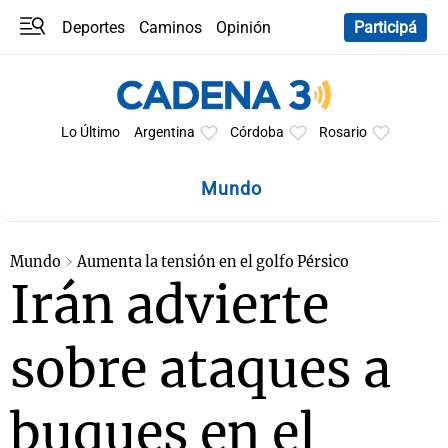
Deportes
Caminos
Opinión
Participá
Programas
Últimas coberturas
Últimas 24 h
En YouTube
Clima
Horóscopo
Lo Último
Argentina
Córdoba
Rosario
Mundo
Mundo
Aumenta la tensión en el golfo Pérsico
Irán advierte
sobre ataques a
buques en el