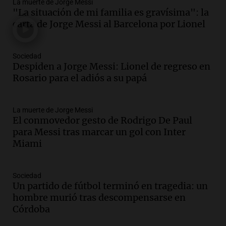
La muerte de Jorge Messi
Audio.
Tragedia en Mendoza: un muerto
"La situación de mi familia es gravísima": la
y cinco heridos tras caer dos autos desde
carta de Jorge Messi al Barcelona por Lionel
un puente
Una mañana para todos
Episodios
Sociedad
Audio.
Messi llegará esta noche a
Despiden a Jorge Messi: Lionel de regreso en
Rosario para acompañar a su familia
Rosario para el adiós a su papá
tras la muerte de su papá
Una mañana para todos
La muerte de Jorge Messi
Episodios
El conmovedor gesto de Rodrigo De Paul
Audio.
Ley de Propiedad Privada: el revés
para Messi tras marcar un gol con Inter
en el Congreso expuso una debilidad
Miami
comunicacional del Gobierno
Una mañana para todos
Episodios
Sociedad
Un partido de fútbol terminó en tragedia: un
Audio.
Casabindo se prepara para una
hombre murió tras descompensarse en
celebración única: 30.000 turistas y el
Córdoba
tradicional Toreo de la Vincha
Una mañana para todos