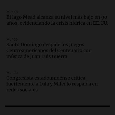
Una mañana para todos
Episodios
Mundo
El lago Mead alcanza su nivel más bajo en 90
Audio.
El orgullo y el sueño argentino de
años, evidenciando la crisis hídrica en EE.UU.
Jorge Messi en una entrevista con Rony
Vargas en 2007
Una mañana para todos
Mundo
Episodios
Santo Domingo despide los Juegos
Audio.
El abuelo de Agostina Vega, tras
Centroamericanos del Centenario con
las nuevas detenciones: "En esa casa
música de Juan Luis Guerra
todos tenían algo que ver"
Una mañana para todos
Mundo
Episodios
Congresista estadounidense critica
Audio.
Una nutricionista derribó el mito
fuertemente a Lula y Milei lo respalda en
del desayuno ideal: qué alimentos
redes sociales
conviene priorizar
Una mañana para todos
Episodios