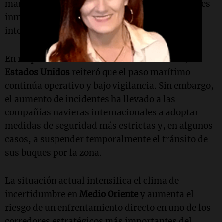
marítimo en la región podría tener repercusiones
inmediatas en los mercados energéticos
internacionales y en la economía global.
En respuesta a las advertencias de
Teherán
,
Estados Unidos
reiteró que el paso marítimo
continúa operativo y bajo vigilancia. Sin embargo,
el aumento de incidentes ha llevado a las
compañías navieras internacionales a adoptar
medidas de seguridad más estrictas y, en algunos
casos, a suspender temporalmente el tránsito de
sus buques por la zona.
La situación actual intensifica el clima de
incertidumbre en
Medio Oriente
y aumenta el
riesgo de un enfrentamiento directo en uno de los
corredores estratégicos más importantes del