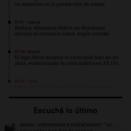
un aumento en la producción de armas
01:31
Ciencia
Reducir alimentos dulces no disminuye
antojos ni mejora la salud, según estudio
01:29
Mundo
El lago Mead alcanza su nivel más bajo en 90
años, evidenciando la crisis hídrica en EE.UU.
00:32
Clima
Clima en Salta: cómo estará el tiempo este
domingo 9 de agosto
Escuchá lo último
00:26
Clima
Clima en Tucumán: cómo estará el tiempo
este domingo 9 de agosto
Audio.
Tormentas y filtraciones: "El