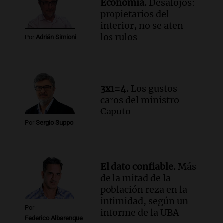
Economía.
Desalojos:
Una mañana para todos
propietarios del
Episodios
interior, no se aten
Audio.
Altas Cumbres: rescataron a una
los rulos
Por
Adrián Simioni
cabra que llevaba ocho días atrapada en
un precipicio
Una mañana para todos
Episodios
3x1=4.
Los gustos
Audio.
Chile planteó mejorar la
caros del ministro
conectividad fronteriza, aérea y digital
Caputo
con Jujuy
Por
Sergio Suppo
Panorama Federal
Episodios
El dato confiable.
Más
de la mitad de la
población reza en la
intimidad, según un
Por
informe de la UBA
Federico Albarenque