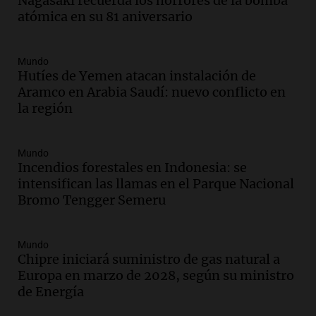
Nagasaki recuerda los horrores de la bomba
Audio.
La historia de la servilleta que
atómica en su 81 aniversario
firmó Jorge Messi para el primer
contrato de Leo con Barcelona
Una mañana para todos
Mundo
Episodios
Hutíes de Yemen atacan instalación de
Aramco en Arabia Saudí: nuevo conflicto en
Audio.
Joan Gaspart: "Sin Jorge, no sé si
la región
Messi hubiera llegado adonde llegó"
Una mañana para todos
Episodios
Mundo
Incendios forestales en Indonesia: se
Audio.
El orgullo y el sueño argentino de
intensifican las llamas en el Parque Nacional
Jorge Messi en una entrevista con Rony
Bromo Tengger Semeru
Vargas en 2007
Una mañana para todos
Episodios
Mundo
Audio.
El abuelo de Agostina Vega, tras
Chipre iniciará suministro de gas natural a
las nuevas detenciones: "En esa casa
Europa en marzo de 2028, según su ministro
todos tenían algo que ver"
de Energía
Una mañana para todos