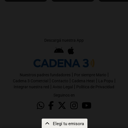
Descargá nuestra App
|
|
Nuestros padres fundadores
Por siempre Mario
|
|
|
|
Cadena 3 Comercial
Contacto
Cadena Heat
La Popu
|
|
Integrar nuestra red
Aviso Legal
Política de Privacidad
Seguinos en
Elegí tu emisora