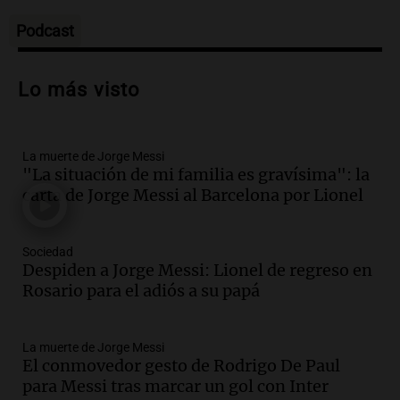
Episodios
Podcast
Audio.
Trágico accidente en Mendoza:
un muerto y varios heridos tras caída de
Lo más visto
vehículos desde un puente
Panorama Federal
Episodios
La muerte de Jorge Messi
Audio.
Tragedia en Mendoza: un muerto
"La situación de mi familia es gravísima": la
y cinco heridos tras caer dos autos desde
carta de Jorge Messi al Barcelona por Lionel
un puente
Una mañana para todos
Episodios
Sociedad
Audio.
Messi llegará esta noche a
Despiden a Jorge Messi: Lionel de regreso en
Rosario para acompañar a su familia
Rosario para el adiós a su papá
tras la muerte de su papá
Una mañana para todos
La muerte de Jorge Messi
Episodios
El conmovedor gesto de Rodrigo De Paul
Audio.
Ley de Propiedad Privada: el revés
para Messi tras marcar un gol con Inter
en el Congreso expuso una debilidad