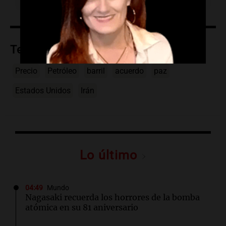
Temas
Precio
Petróleo
barril
acuerdo
paz
Estados Unidos
Irán
Lo último
04:49
Mundo
Nagasaki recuerda los horrores de la bomba
atómica en su 81 aniversario