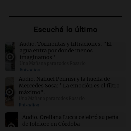
02:03
Tecnología
Airbnb acelera el lanzamiento de funciones
gracias a la inteligencia artificial en su
Escuchá lo último
búsqueda
Audio.
Tormentas y filtraciones: "El
01:49
Mundo
agua entra por donde menos
El Pentágono solicita a la industria de defensa
imaginamos"
un aumento en la producción de armas
Una Mañana para todos Rosario
Episodios
01:31
Ciencia
Audio.
Nahuel Pennisi y la huella de
Reducir alimentos dulces no disminuye
Mercedes Sosa: "La emoción es el filtro
antojos ni mejora la salud, según estudio
máximo".
Una Mañana para todos Rosario
Episodios
01:29
Mundo
El lago Mead alcanza su nivel más bajo en 90
Audio.
Orellana Lucca celebró su peña
años, evidenciando la crisis hídrica en EE.UU.
de folclore en Córdoba
Tarde y Media