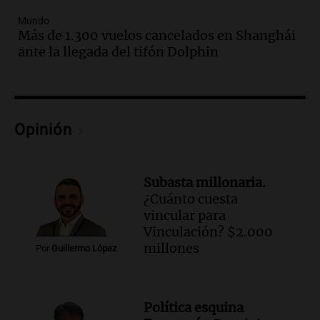
Episodios
Mundo
Audio.
Una nutricionista derribó el mito
Más de 1.300 vuelos cancelados en Shanghái
del desayuno ideal: qué alimentos
ante la llegada del tifón Dolphin
conviene priorizar
Una mañana para todos
Episodios
Audio.
Murió Jorge Messi
Opinión
Una mañana para todos
Episodios
Subasta millonaria.
Audio.
Mateo, a los 25 años, lucha
¿Cuánto cuesta
contra el tiempo: necesita un trasplante
vincular para
para poder seguir viviend
Vinculación? $2.000
Una mañana para todos
millones
Por
Guillermo López
Episodios
Audio.
Estiman que la inflación nacional
de julio será menor al 2,9% registrado
Política esquina
en CABA