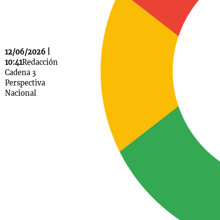
Notas
12/06/2026 |
s
Notas
10:41
Redacción
La Sole en
Cadena 3
ial
Mundial 2026
Cadena 3
Perspectiva
Nacional