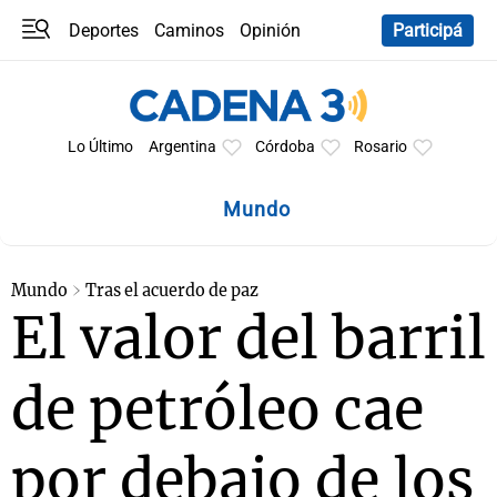
Deportes
Caminos
Opinión
Participá
Programas
Últimas coberturas
Últimas 24 h
En YouTube
Clima
Horóscopo
Lo Último
Argentina
Córdoba
Rosario
Mundo
Mundo
Tras el acuerdo de paz
El valor del barril
de petróleo cae
por debajo de los