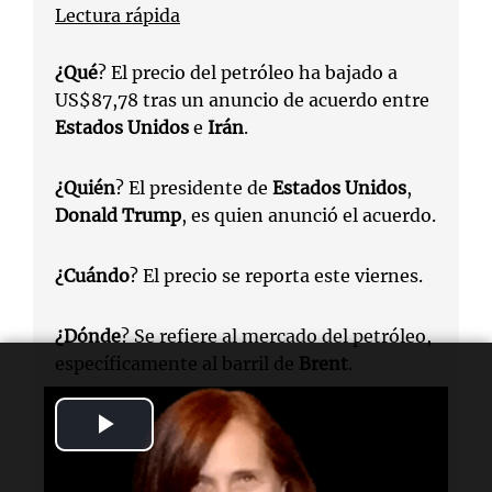
Lectura rápida
¿Qué
? El precio del petróleo ha bajado a
US$87,78 tras un anuncio de acuerdo entre
Estados Unidos
e
Irán
.
¿Quién
? El presidente de
Estados Unidos
,
Donald Trump
, es quien anunció el acuerdo.
¿Cuándo
? El precio se reporta este viernes.
¿Dónde
? Se refiere al mercado del petróleo,
específicamente al barril de
Brent
.
Play
¿Por qué
? El acuerdo busca poner fin a la
guerra en
Medio Oriente
y normalizar el
Video
flujo de petróleo.