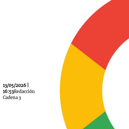
Notas
s
Notas
La Sole en
ial
Mundial 2026
Cadena 3
13/05/2026 |
16:53
Redacción
Cadena 3