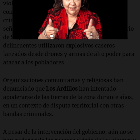
violentos ocurridos la semana pasada en las
comunidades de Chilapa, donde los grupos
criminales
Los Ardillos
y
Los Tlacos
fueron
señalados como responsables. Según el secretario
de Seguridad federal,
Omar García Harfuch
, los
delincuentes utilizaron explosivos caseros
lanzados desde drones y armas de alto poder para
atacar a los pobladores.
Organizaciones comunitarias y religiosas han
denunciado que
Los Ardillos
han intentado
apoderarse de las tierras de la zona durante años,
en un contexto de disputa territorial con otras
bandas criminales.
A pesar de la intervención del gobierno, aún no se