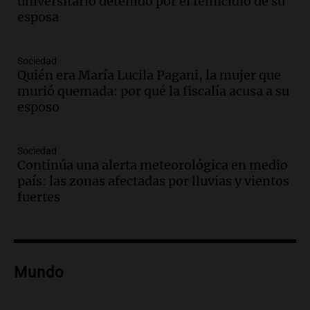
universitario detenido por el femicidio de su
Panorama Federal
esposa
Episodios
Audio.
Medicina reproductiva, entre la
ayuda por problemas de fertilidad y la
Sociedad
Quién era María Lucila Pagani, la mujer que
ostentación de millonarios
murió quemada: por qué la fiscalía acusa a su
Amamos Argentina
esposo
Episodios
Audio.
El juicio contra Oscar González
avanza con testimonios clave sobre el
Sociedad
accidente en Villa Dolores
Continúa una alerta meteorológica en medio
Panorama Federal
país: las zonas afectadas por lluvias y vientos
Episodios
fuertes
Audio.
El teatro Real da la bienvenida a
la temporada Rock Real con bandas
tributo todos los jueves
Panorama Federal
Mundo
Episodios
Audio.
Nicolás Marotta, el cordobés de
Recoleta: “Enfrentar a Boca, sea donde