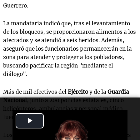
Guerrero.
La mandataria indicó que, tras el levantamiento
de los bloqueos, se proporcionaron alimentos a los
afectados y se atendió a seis heridos. Además,
aseguró que los funcionarios permanecerán en la
zona para atender y proteger a los pobladores,
buscando pacificar la región "mediante el
diálogo".
Más de mil efectivos del
Ejército
y de la
Guardia
Nacional
, junto a 200 policías estatales, cinco
helicópteros, ambulancias y personal médico
fueron desplegados en la región.
Play
Video
Los bloqueos fueron consecuencia de los ataques