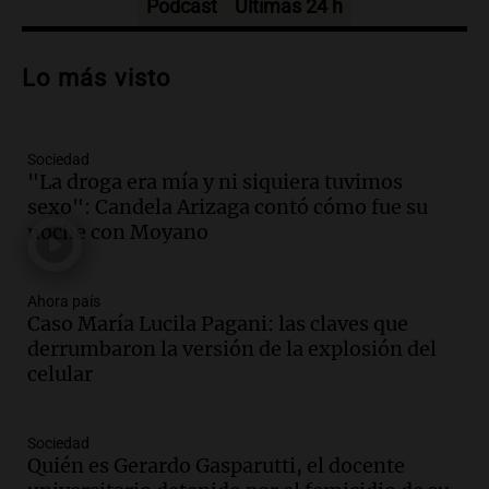
Episodios
Podcast
Últimas 24 h
Audio.
Debate en el Senado sobre
propiedad privada y cuestionamientos a
Lo más visto
la soberanía digital en Argentina
Panorama Federal
Episodios
Sociedad
Audio.
Mendoza se prepara para un fin
"La droga era mía y ni siquiera tuvimos
de semana helado y ciudadanos
sexo": Candela Arizaga contó cómo fue su
marchan contra reforma de tierras
noche con Moyano
Panorama Federal
Episodios
Ahora país
Audio.
El "Mono" de Kapanga
Caso María Lucila Pagani: las claves que
adelantó su show en Rosario.
derrumbaron la versión de la explosión del
Viva la Radio Rosario
celular
Episodios
Audio.
Condenan a tres años de prisión
Sociedad
en suspenso a hombre por simular robo
Quién es Gerardo Gasparutti, el docente
de recaudación en San Luis