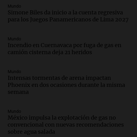
sea, va a ser lindo”
Mundo
Simone Biles da inicio a la cuenta regresiva
La Cadena del Gol
para los Juegos Panamericanos de Lima 2027
Episodios
Audio.
Débora Blanca, psicóloga experta
en ludopatía: “Tener el casino en la
Mundo
mano es muy peligroso”
Incendio en Cuernavaca por fuga de gas en
La Argentina, hoy
camión cisterna deja 21 heridos
Episodios
Audio.
Docentes italianos visitaron la
Mundo
ciudad de Córdoba para interiorizarse
Intensas tormentas de arena impactan
sobre los parques educativos
Phoenix en dos ocasiones durante la misma
Amamos Argentina
semana
Episodios
Audio.
Meteorólogo alertó que El Niño
traerá más lluvias y eventos extremos
Mundo
durante la primavera
México impulsa la explotación de gas no
Informados al regreso
convencional con nuevas recomendaciones
Episodios
sobre agua salada