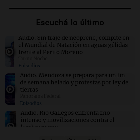
00:11
Mundo
Escuchá lo último
Incendio en Cuernavaca por fuga de gas en
camión cisterna deja 21 heridos
Audio.
Sin traje de neoprene, compite en
el Mundial de Natación en aguas gélidas
00:05
Política y Economía
frente al Perito Moreno
Ley de Propiedad Privada: maratónica sesión
Turno Noche
en el Senado sin el capítulo de tierras para
Episodios
extranjeros
Audio.
Mendoza se prepara para un fin
de semana helado y protestas por ley de
00:05
Clima
tierras
Clima en CABA: cómo estará el tiempo este
Panorama Federal
viernes 7 de agosto
Episodios
Audio.
Río Gallegos enfrenta frío
intenso y movilizaciones contra el
kirchnerismo
Panorama Federal