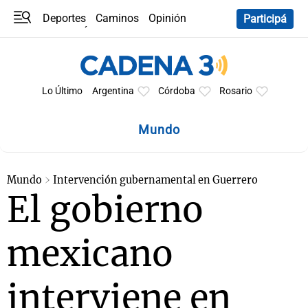
Deportes
Caminos
Opinión
Participá
Programas
Últimas coberturas
Últimas 24 h
En YouTube
Clima
Horóscopo
Lo Último
Argentina
Córdoba
Rosario
Mundo
Mundo
Intervención gubernamental en Guerrero
El gobierno
mexicano
interviene en