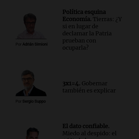
Episodios
Política esquina
Audio.
Manifestación en Rosario contra
Economía.
Tierras: ¿Y
la ley de Propiedad Privada debatida en
si en lugar de
el Senado.
declamar la Patria
Viva la Radio Rosario
prueban con
Episodios
Por
Adrián Simioni
ocuparla?
Audio.
Luis Juez cuestionó la polémica
por la Ley de Tierras: "Construyeron un
relato mentiroso"
Informados al regreso
Episodios
3x1=4.
Gobernar
también es explicar
Por
Sergio Suppo
El dato confiable.
Miedo al despido: el