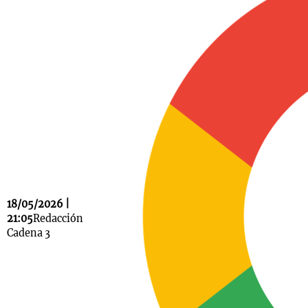
Notas
s
Notas
La Sole en
ial
Mundial 2026
Cadena 3
18/05/2026 |
21:05
Redacción
Cadena 3