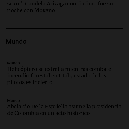
sexo": Candela Arizaga contó cómo fue su
Audio.
Fieles celebran a San Cayetano
noche con Moyano
en Córdoba pidiendo pan, paz y trabajo
Viva la Radio
Episodios
Audio.
Día Internacional de la Cerveza:
Mundo
mitos, secretos y el desafío de producir
cerveza artesanal
Viva la Radio
Mundo
Episodios
Helicóptero se estrella mientras combate
incendio forestal en Utah; estado de los
Audio.
Tucumán enfrenta un equilibrio
pilotos es incierto
financiero precario debido a la caída del
consumo y recaudación
Panorama Federal
Mundo
Episodios
Abelardo De la Espriella asume la presidencia
Audio.
La calidad del empleo en
de Colombia en un acto histórico
Argentina cae y preocupa a economistas
en un contexto de crisis económica