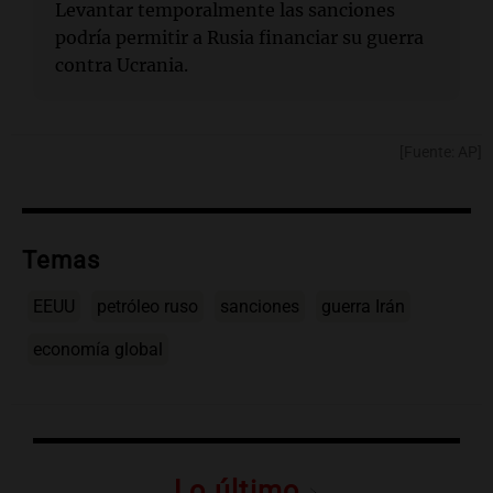
Levantar temporalmente las sanciones
podría permitir a Rusia financiar su guerra
contra Ucrania.
[Fuente: AP]
Temas
EEUU
petróleo ruso
sanciones
guerra Irán
economía global
Lo último