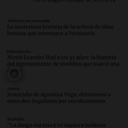
Audio.
Fieles movilizados por San
Cayetano en Rosario.
Viva la Radio Rosario
Episodios
Terremoto en Venezuela
La misteriosa historia de la señora de uñas
Audio.
Se registra inusual nevada en
bonitas que estremece a Venezuela
Zapala, Neuquén, con más de mil
camiones varados
Panorama Federal
Espectáculos
Murió Leandro Rud a los 51 años: la historia
Episodios
del representante de modelos que marcó una
Audio.
Controversia en el peronismo
época
mendocino por ausencia de senadora
embarazada en votación clave
Panorama Federal
Juntos
Episodios
Femicidio de Agostina Vega: detuvieron a
Audio.
Mateo Bouniba, joven de Villa
otros dos inquilinos por encubrimiento
María, necesita un trasplante de médula
en Estados Unidos
Sociedad
Panorama Federal
"La droga era mía y ni siquiera tuvimos
Episodios