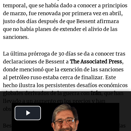
temporal, que se había dado a conocer a principios
de marzo, fue renovada por primera vez en abril,
justo dos días después de que Bessent afirmara
que no había planes de extender el alivio de las
sanciones.
La última prórroga de 30 días se da a conocer tras
declaraciones de Bessent a
The Associated Press
,
donde mencionó que la exención de las sanciones
al petróleo ruso estaba cerca de finalizar. Este
hecho ilustra los persistentes desafíos económicos
globales derivados de la guerra con
Irán
, que han
llevado a un aumento en los precios y han
obstaculizado el crecimiento económico.
Play
Video
Bessent destacó que esta extensión facilitará a las