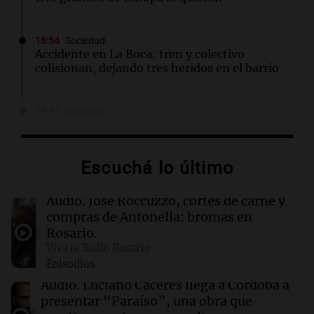
18:54
Sociedad
Accidente en La Boca: tren y colectivo
colisionan, dejando tres heridos en el barrio
18:37
Deportes
Luis Vidal, presidente de Recoleta, se niega a
jugar contra Boca: "O soy dirigente o jugador"
Escuchá lo último
18:36
Mundo
Helicóptero se estrella mientras combate
Audio.
José Roccuzzo, cortes de carne y
incendio forestal en Utah; estado de los
compras de Antonella: bromas en
pilotos es incierto
Rosario.
Viva la Radio Rosario
Episodios
18:33
Mundo
Abelardo De la Espriella asume la presidencia
Audio.
Luciano Cáceres llega a Córdoba a
de Colombia en un acto histórico
presentar “Paraíso”, una obra que