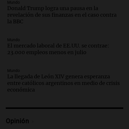
Panorama Federal
Mundo
Episodios
Donald Trump logra una pausa en la
revelación de sus finanzas en el caso contra
Audio.
Audiencia por tragedia vial en
la BBC
Altas Cumbres: peritos analizan
teléfono de Óscar González
Panorama Federal
Mundo
Episodios
El mercado laboral de EE.UU. se contrae:
Audio.
Solicitan quiebra de Lebron
23.000 empleos menos en julio
Group en medio de una investigación
por estafa piramidal millonaria
Panorama Federal
Mundo
La llegada de León XIV genera esperanza
Episodios
entre católicos argentinos en medio de crisis
Audio.
Detienen a pareja en Alderete por
económica
venta de medicamentos controlados
mediante delivery
Panorama Federal
Episodios
Audio.
El alzobispo García Cueva llama a
Opinión
la clase dirigente a abordar problemas