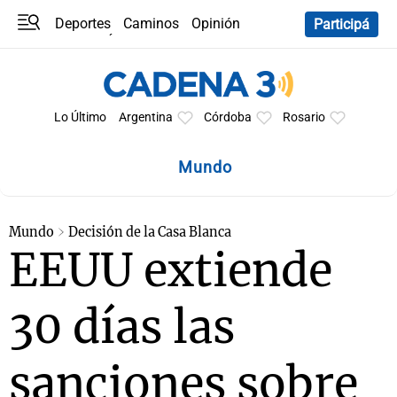
Deportes
Caminos
Opinión
Participá
Programas
Últimas coberturas
Últimas 24 h
En YouTube
Clima
Horóscopo
Lo Último
Argentina
Córdoba
Rosario
Mundo
Mundo
Decisión de la Casa Blanca
EEUU extiende
30 días las
sanciones sobre