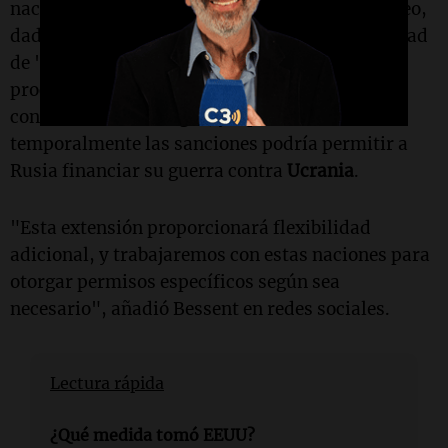
naciones más vulnerables que requieren petróleo,
dado que
China
ya no tendría la misma capacidad
de "acumular petróleo a precio de descuento"
procedente de Rusia. Sin embargo, esta medida
conlleva ciertos riesgos, ya que levantar
temporalmente las sanciones podría permitir a
Rusia financiar su guerra contra
Ucrania
.
"Esta extensión proporcionará flexibilidad
adicional, y trabajaremos con estas naciones para
otorgar permisos específicos según sea
necesario", añadió Bessent en redes sociales.
Lectura rápida
¿Qué medida tomó EEUU?