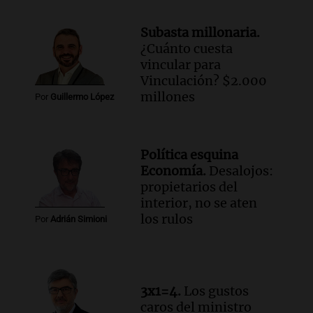
económicos y sociales
Panorama Federal
Subasta millonaria.
Episodios
¿Cuánto cuesta
Audio.
La inflación en Buenos Aires
vincular para
alcanza el 2,9% en julio, generando
Vinculación? $2.000
incertidumbre sobre el IPC nacional
millones
Por
Guillermo López
Panorama Federal
Episodios
Audio.
Descuentos de hasta 700.000
Política esquina
pesos en salarios docentes en Jujuy
Economía.
Desalojos:
generan fuertes críticas
propietarios del
Panorama Federal
interior, no se aten
Episodios
los rulos
Por
Adrián Simioni
Audio.
Docentes de Jujuy denuncian
descuentos de hasta 700.000 pesos en
sus salarios y genera alarma
Panorama Federal
3x1=4.
Los gustos
Episodios
caros del ministro