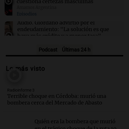
cuestiona certezas masculinas
Amamos Argentina
18:28
Viva la Radio Rosario
Episodios
Promocionan cortes de cerdo a precio
especial: "Hoy el tema económico cala"
Audio.
Giordano advirtió por el
endeudamiento: "La solución es que
haya más crédito y a menor tasa"
Informados al regreso
Episodios
Podcast
Últimas 24 h
Audio.
Media sanción a la ley de
inviolabilidad: un avance para
Lo más visto
propietarios e inquilinos en Argentina
Panorama Federal
Episodios
Radioinforme 3
Audio.
Promocionan cortes de cerdo
Terrible choque en Córdoba: murió una
ante la caída de consumo de carne de
bombera cerca del Mercado de Abasto
vaca por precios.
Viva la Radio Rosario
Episodios
Quién era la bombera que murió
en el trágico choque de la ruta 19