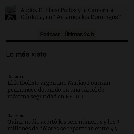
Audio.
El Flaco Pailos y la Camerata
Córdoba, en "Amamos los Domingos"
Amamos los Domingos
Episodios
Podcast
Últimas 24 h
Audio.
Patricia Palmer y Mario Pasik
hablaron de su obra en Cadena 3
Lo más visto
Amamos los Domingos
Episodios
Deportes
Audio.
Córdoba espera a León XIV con el
El futbolista argentino Matías Pourrain
recuerdo del paso de Juan Pablo II: "Te
permanece detenido en una cárcel de
traspasaba con la mirada"
máxima seguridad en EE. UU.
Amamos los Domingos
Episodios
Audio.
El observatorio de Bosque Alegre,
Sociedad
un imperdible cordobés para los
Quini: nadie acertó los seis números y los 3
amantes de la astronomía
millones de dólares se repartirán entre 44