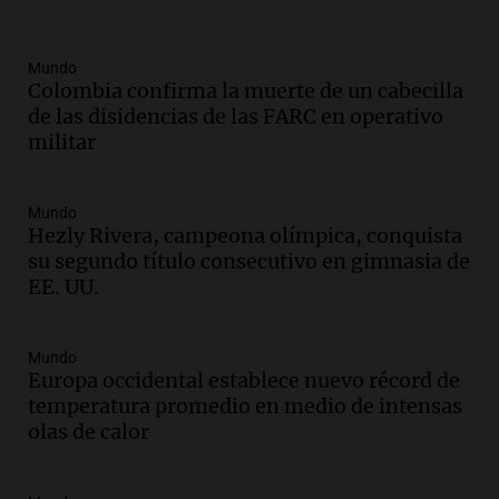
con nueva tecnología médica
Panorama Federal
Episodios
Mundo
Colombia confirma la muerte de un cabecilla
Audio.
Suspenden descuento en SUBE y
de las disidencias de las FARC en operativo
aumentan tarifas del SUBTE en Buenos
militar
Aires desde agosto
Panorama Federal
Episodios
Mundo
Audio.
Kicillof critica la desregulación
Hezly Rivera, campeona olímpica, conquista
financiera y el aumento de la morosidad
su segundo título consecutivo en gimnasia de
en Buenos Aires
EE. UU.
Panorama Federal
Episodios
Mundo
Audio.
La UNT evalúa apelación ante la
Europa occidental establece nuevo récord de
Corte Suprema tras fallo que aparta a
temperatura promedio en medio de intensas
Pagani como rector
olas de calor
Panorama Federal
Episodios
Audio.
El cardenal Ángel Rossi advirtió