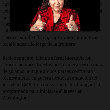
comenzó el 2 de marzo, cuando el grupo disparó
cohetes hacia el norte de Israel, en medio de una
guerra más amplia contra Irán, aliado de
Hezbollah. Desde entonces, Israel ha llevado a
cabo una serie de bombardeos y ha invadido por
tierra el sur de Líbano, capturando numerosas
localidades a lo largo de la frontera.
Recientemente, Líbano e Israel sostuvieron
conversaciones directas por primera vez en más
de 30 años, aunque ambos países continúan
técnicamente en guerra desde la fundación de
Israel en 1948. Una nueva ronda de diálogos está
programada para iniciarse el jueves en
Washington.