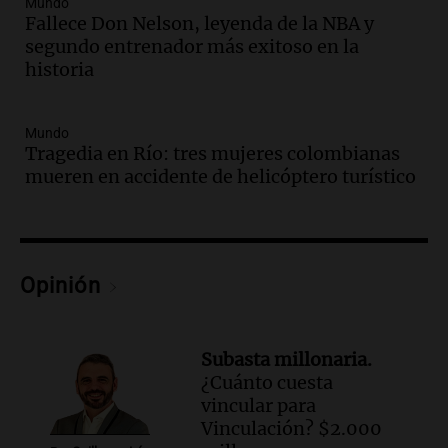
Mundo
que la justicia social viene siendo
Fallece Don Nelson, leyenda de la NBA y
“despreciada y burlada”
segundo entrenador más exitoso en la
Santa Misa
historia
Episodios
Audio.
La Bulaya se prepara para el cierre
Mundo
de su gran muestra anual con la
Tragedia en Río: tres mujeres colombianas
participación de miles de visitantes
mueren en accidente de helicóptero turístico
Panorama Federal
Episodios
Audio.
El Senado de Santa Fe aprueba
Ley de Emergencia Hídrica ante el
fenómeno del Niño
Opinión
Panorama Federal
Episodios
Audio.
Una mujer de 40 años muere en
Subasta millonaria.
un accidente en la Ruta 321 cerca de
¿Cuánto cuesta
García Fernández
vincular para
Panorama Federal
Vinculación? $2.000