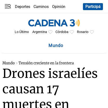
Deportes
Caminos
Opinión
Participá
Programas
Últimas coberturas
Últimas 24 h
En YouTube
Clima
Horóscopo
Lo Último
Argentina
Córdoba
Rosario
Mundo
Mundo
Tensión creciente en la frontera
Drones israelíes
causan 17
muertes en