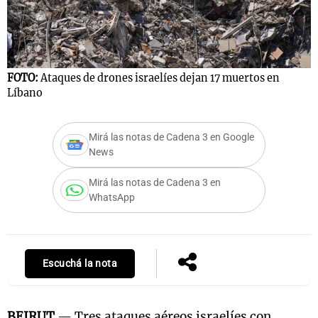
Notas
s
Notas
FOTO:
Ataques de drones israelíes dejan 17 muertos en
La Sole en
Líbano
ial
Mundial 2026
Cadena 3
Mirá las notas de Cadena 3 en Google
News
Mirá las notas de Cadena 3 en
WhatsApp
Escuchá la nota
BEIRUT
— Tres ataques aéreos israelíes con