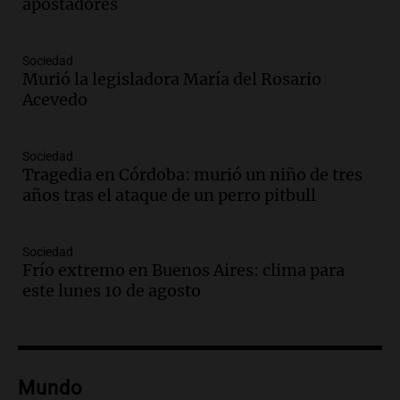
Amamos los Domingos
apostadores
Episodios
Audio.
“No entendíamos qué cantaban”:
Sociedad
la historia del club de Irlanda
Murió la legisladora María del Rosario
revolucionado por hinchas argentinos
Acevedo
Amamos los Domingos
Episodios
Audio.
Crisis diplomática: el embajador
Sociedad
Tragedia en Córdoba: murió un niño de tres
argentino regresa al país tras conflicto
años tras el ataque de un perro pitbull
con Brasil
Panorama Federal
Episodios
Sociedad
Audio.
Bomberos asisten a senderista
Frío extremo en Buenos Aires: clima para
con fractura de tobillo en refugio Doña
este lunes 10 de agosto
Rosa
Panorama Federal
Episodios
Audio.
Amaycha del Valle avanza en
Mundo
investigación internacional sobre asma