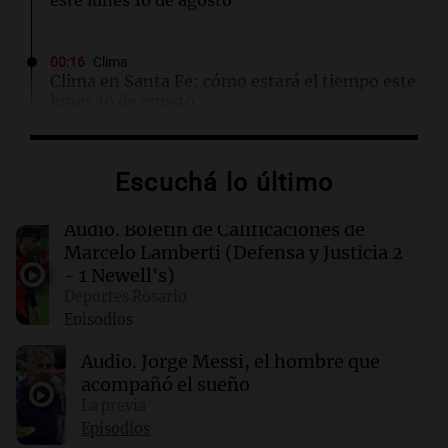
00:16
Clima
Clima en Santa Fe: cómo estará el tiempo este
lunes 10 de agosto
00:12
Mundo
Escuchá lo último
Colombia confirma la muerte de un cabecilla
de las disidencias de las FARC en operativo
militar
Audio.
Boletín de Calificaciones de
Marcelo Lamberti (Defensa y Justicia 2
- 1 Newell's)
00:11
Clima
Deportes Rosario
Clima en Rosario: cómo estará el tiempo este
Episodios
lunes 10 de agosto
Audio.
Jorge Messi, el hombre que
acompañó el sueño
00:06
Clima
Clima en CABA: cómo estará el tiempo este
La previa
lunes 10 de agosto
Episodios