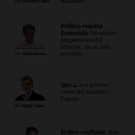
Episodios
millones
Por
Guillermo López
Audio.
El Tesoro Nacional captura 12
billones de pesos y genera excedente de
liquidez de 4 billones
Política esquina
Panorama Federal
Economía.
Desalojos:
Episodios
propietarios del
Audio.
La lección del Titanic y la
interior, no se aten
humildad en tiempos de tormenta
los rulos
Por
Adrián Simioni
según San Ignacio de Loyola
Panorama Federal
Episodios
Audio.
Tormentas y filtraciones: "El
3x1=4.
Los gustos
agua entra por donde menos
caros del ministro
imaginamos"
Caputo
Una Mañana para todos Rosario
Por
Sergio Suppo
Episodios
El dato confiable.
Más