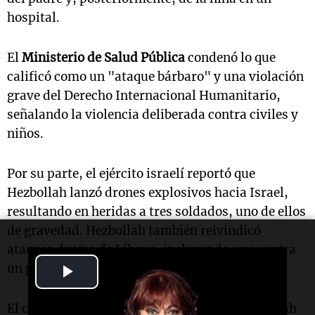
hospital.
El
Ministerio de Salud Pública
condenó lo que
calificó como un "ataque bárbaro" y una violación
grave del Derecho Internacional Humanitario,
señalando la violencia deliberada contra civiles y
niños.
Por su parte, el ejército israelí reportó que
Hezbollah lanzó drones explosivos hacia Israel,
resultando en heridas a tres soldados, uno de ellos
de gravedad. Hezbollah también reivindicó
ataques dentro de Líbano, incluyendo uno contra
Play
un puesto militar israelí en
Misgav Am
.
Video
El conflicto más reciente entre Israel y Hezbollah