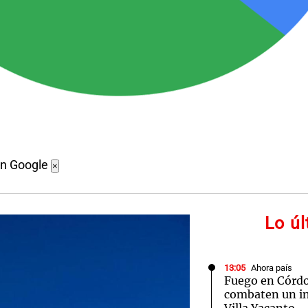
en Google
×
Lo ú
13:05
Ahora país
Fuego en Córd
combaten un in