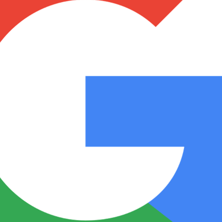
Notas
Notas
No
e en Cadena 3
El huracán de Arequito
Cadena 3 en