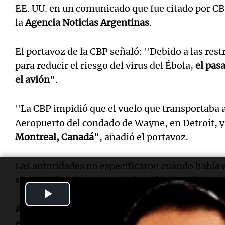
EE. UU. en un comunicado que fue citado por C
la
Agencia Noticias Argentinas
.
El portavoz de la CBP señaló: "Debido a las res
para reducir el riesgo del virus del Ébola,
el pas
el avión
".
"La CBP impidió que el vuelo que transportaba a 
Aeropuerto del condado de Wayne, en Detroit, y
Montreal, Canadá
", añadió el portavoz.
Las autoridades no especificaron cuándo había 
si mostraba síntomas relacionados con el virus.
Play
Air France confirmó
a CBS News que, "a petición
Video
estadounidenses, el vuelo fue desviado al aero