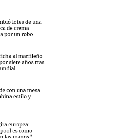
bió lotes de una
ca de crema
ia por un robo
ficha al marfileño
or siete años tras
undial
de con una mesa
bina estilo y
gira europea:
rpool es como
con las manos"