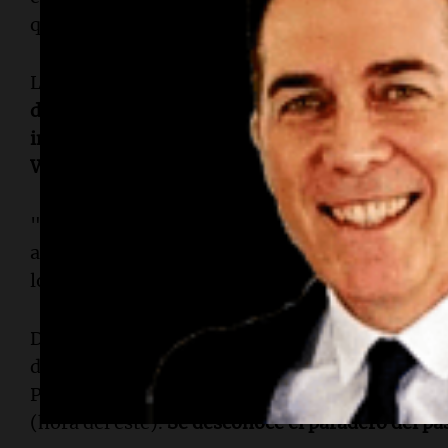
que a un pasajero congoleño a bordo se le negar
La aerolínea detalló que, según la nueva norma
de ciertos países, incluida la República Democr
ingresar a territorio estadounidense a través de
Washington (IAD)
.
"No se produjo ninguna emergencia médica a bo
aerolíneas,
Air France está obligada a cumplir c
los países a los que opera", añadieron desde la 
De acuerdo con el sitio web de seguimiento de v
de Air France, que partió del Aeropuerto Interna
París, aterrizó en el Aeropuerto Internacional T
(hora del este).
Se desconoce el paradero del pa