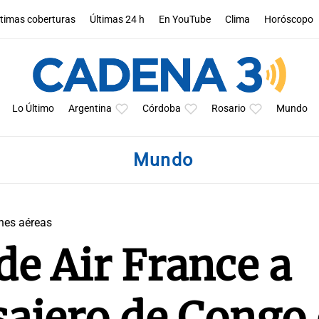
ltimas coberturas
Últimas 24 h
En YouTube
Clima
Horóscopo
Lo Último
Argentina
Córdoba
Rosario
Mundo
Mundo
ones aéreas
de Air France a
sajero de Congo