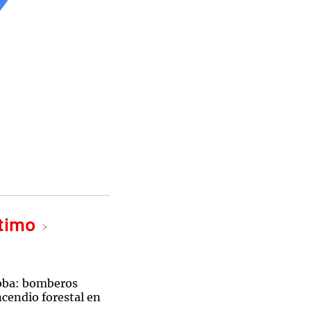
ltimo
oba: bomberos
cendio forestal en