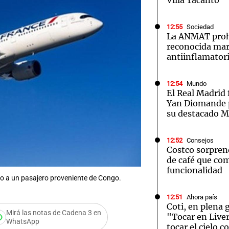
Villa Yacanto
12:55
Sociedad
La ANMAT prohi
reconocida mar
antiinflamator
12:54
Mundo
El Real Madrid 
Yan Diomande p
su destacado M
12:52
Consejos
Costco sorpren
de café que com
funcionalidad
do a un pasajero proveniente de Congo.
12:51
Ahora país
Coti, en plena 
Mirá las notas de Cadena 3 en
"Tocar en Live
WhatsApp
tocar el cielo 