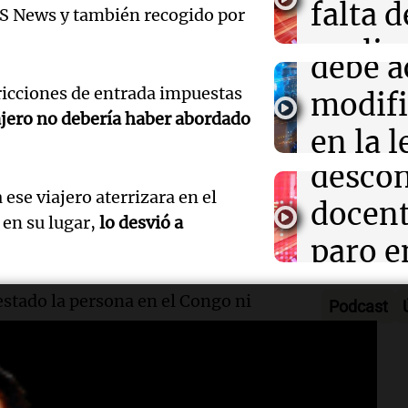
falta d
Ahora país
BS News y también recogido por
una de
Episodios
explic
Audio.
debe a
sobre l
tricciones de entrada impuestas
Cruz r
modifi
tierras
ajero no debería haber abordado
salari
en la l
Noticias
Audio.
descon
tierra
Episodios
ese viajero aterrizara en el
Deten
docent
falta d
 en su lugar,
lo desvió a
clave e
paro e
Noticias
Audio.
Episodios
causa 
fechas
meteor
estado la persona en el Congo ni
Podcast
fentani
2023
en Arg
justic
Panorama F
lluvias
Episodios
 de las autoridades
Audio.
tras m
puerto de Montreal después de