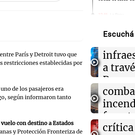
Audio.
Juan r
12:46
La Popu
El video que vo
los fanáticos d
250 mi
Germain
Escuchá 
de dól
12:43
Deportes
Audio.
infrae
Thiago Almada:
entre París y Detroit tuvo que
caro de la histo
s restricciones establecidas por
en Cór
a travé
fútbol argenti
Audio.
bombe
Proyec
12:36
Mundo
Rumania hunde 
Gobie
comba
uno de los pasajeros era
Vicuña
Danubio para a
go, según informaron tanto
funcionamiento
argent
incend
miner
nuclear
enfren
forest
Noticias
Audio.
Episodios
12:33
Clima
 vuelo con destino a Estados
crítica
Villa 
Clima en Salta:
gobier
uanas y Protección Fronteriza de
tiempo este jue