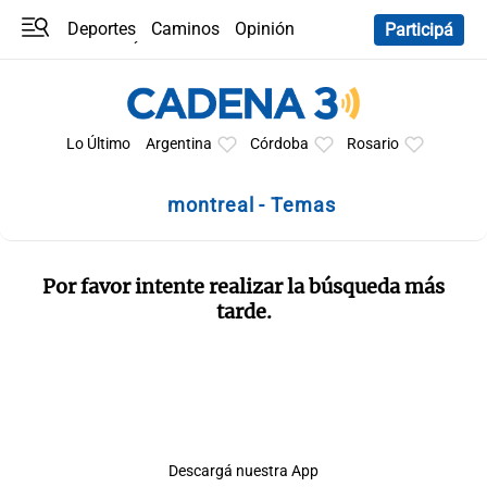
Deportes
Caminos
Opinión
Participá
Programas
Últimas coberturas
Últimas 24 h
En YouTube
Clima
Horóscopo
Lo Último
Argentina
Córdoba
Rosario
montreal - Temas
Por favor intente realizar la búsqueda más
tarde.
Descargá nuestra App