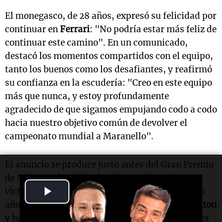
El monegasco, de 28 años, expresó su felicidad por
continuar en
Ferrari
: "No podría estar más feliz de
continuar este camino". En un comunicado,
destacó los momentos compartidos con el equipo,
tanto los buenos como los desafiantes, y reafirmó
su confianza en la escudería: "Creo en este equipo
más que nunca, y estoy profundamente
agradecido de que sigamos empujando codo a codo
hacia nuestro objetivo común de devolver el
campeonato mundial a Maranello".
El anuncio se produce justo antes del Gran Premio
de Mónaco, donde
Leclerc
buscará repetir su
Play
victoria en la edición de 2024. Durante el último
año y medio, ha competido junto a
Lewis Hamilton
Video
y ha superado de manera constante al siete veces