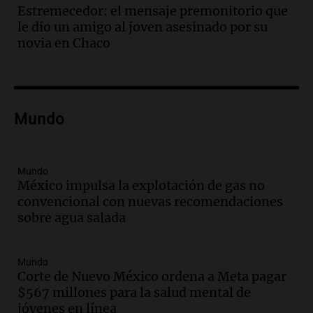
accidente en Villa Dolores
Estremecedor: el mensaje premonitorio que
Panorama Federal
le dio un amigo al joven asesinado por su
Episodios
novia en Chaco
Audio.
El teatro Real da la bienvenida a
la temporada Rock Real con bandas
tributo todos los jueves
Panorama Federal
Mundo
Episodios
Audio.
Nicolás Marotta, el cordobés de
Recoleta: “Enfrentar a Boca, sea donde
sea, va a ser lindo”
Mundo
México impulsa la explotación de gas no
La Cadena del Gol
convencional con nuevas recomendaciones
Episodios
sobre agua salada
Audio.
Débora Blanca, psicóloga experta
en ludopatía: “Tener el casino en la
mano es muy peligroso”
Mundo
La Argentina, hoy
Corte de Nuevo México ordena a Meta pagar
Episodios
$567 millones para la salud mental de
Audio.
Docentes italianos visitaron la
jóvenes en línea