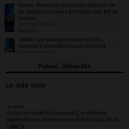
Docentes italianos visitaron la ciudad de
Audio.
Mendoza se prepara para un fin
Córdoba para interiorizarse sobre los parques
de semana helado y protestas por ley de
educativos
tierras
Panorama Federal
Episodios
22:05
Amamos Argentina
Medicina reproductiva, entre la ayuda por
Audio.
Río Gallegos enfrenta frío
problemas de fertilidad y la ostentación de
intenso y movilizaciones contra el
millonarios
kirchnerismo
Panorama Federal
Episodios
Podcast
Últimas 24 h
Audio.
Debate en el Senado sobre
propiedad privada y cuestionamientos a
Lo más visto
la soberanía digital en Argentina
Panorama Federal
Episodios
Sociedad
Audio.
Mendoza se prepara para un fin
Quién es Gerardo Gasparutti, el docente
de semana helado y ciudadanos
universitario detenido por el femicidio de su
marchan contra reforma de tierras
esposa
Panorama Federal