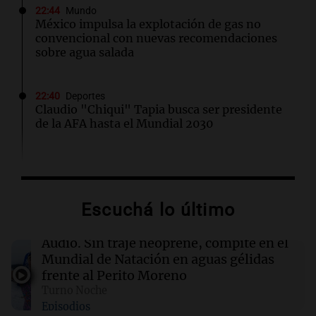
22:44
Mundo
México impulsa la explotación de gas no
convencional con nuevas recomendaciones
sobre agua salada
22:40
Deportes
Claudio "Chiqui" Tapia busca ser presidente
de la AFA hasta el Mundial 2030
22:15
Sociedad
Quiniela turista: conocé los números
ganadores de hoy jueves 6 de agosto.
Escuchá lo último
22:14
Viva la Radio Rosario
Audio.
Sin traje neoprene, compite en el
Kapanga celebra sus 30 años en Rosario: "Las
Mundial de Natación en aguas gélidas
canciones envejecieron bien"
frente al Perito Moreno
Turno Noche
Episodios
22:10
Amamos Argentina