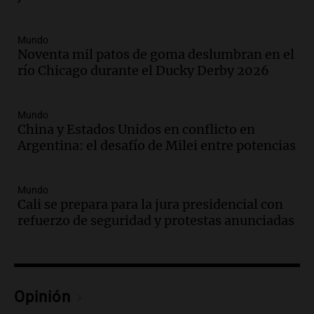
ciudad de Córdoba para interiorizarse
sobre los parques educativos
Mundo
Amamos Argentina
Noventa mil patos de goma deslumbran en el
Episodios
río Chicago durante el Ducky Derby 2026
Audio.
Meteorólogo alertó que El Niño
traerá más lluvias y eventos extremos
durante la primavera
Mundo
Informados al regreso
China y Estados Unidos en conflicto en
Episodios
Argentina: el desafío de Milei entre potencias
Audio.
Córdoba sigue trabajando para
restablecer el servicio de electricidad
Mundo
tras fuertes vientos
Cali se prepara para la jura presidencial con
Panorama Federal
refuerzo de seguridad y protestas anunciadas
Episodios
Audio.
Según una encuesta, el 80% de
los empresarios del país cree que la
economía mejorará el próximo año
Opinión
Amamos Argentina
Episodios