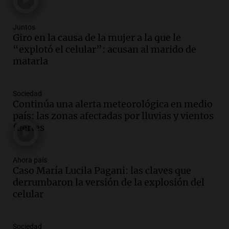
Episodios
Juntos
Audio.
El "Mono" de Kapanga
Giro en la causa de la mujer a la que le
adelantó su show en Rosario.
“explotó el celular”: acusan al marido de
Viva la Radio Rosario
matarla
Episodios
Audio.
Condenan a tres años de prisión
Sociedad
en suspenso a hombre por simular robo
Continúa una alerta meteorológica en medio
de recaudación en San Luis
país: las zonas afectadas por lluvias y vientos
Panorama Federal
fuertes
Episodios
Audio.
Medicina reproductiva, entre la
ayuda por problemas de fertilidad y la
Ahora país
Caso María Lucila Pagani: las claves que
ostentación de millonarios
derrumbaron la versión de la explosión del
Amamos Argentina
celular
Episodios
Audio.
El juicio contra Oscar González
avanza con testimonios clave sobre el
Sociedad