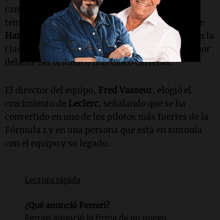
campeón en la clasificación de pilotos. En la
temporada 2025,
Leclerc
terminó por delante de
Hamilton
y actualmente ocupa el tercer lugar en la
clasificación de 2026, un puesto y tres puntos por
delante del británico tras cinco carreras.
El director del equipo,
Fred Vasseur
, elogió el
crecimiento de
Leclerc
, señalando que se ha
convertido en uno de los pilotos más fuertes de la
Fórmula 1 y en una persona que está en sintonía
con el equipo y su legado.
Lectura rápida
¿Qué anunció Ferrari?
Ferrari anunció la firma de un nuevo