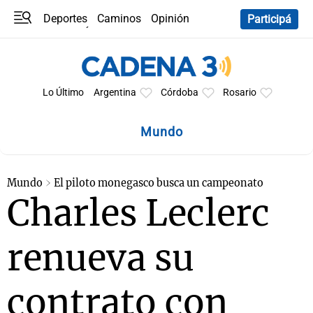
Deportes
Caminos
Opinión
Participá
Programas
Últimas coberturas
Últimas 24 h
En YouTube
Clima
Horóscopo
Lo Último
Argentina
Córdoba
Rosario
Mundo
Mundo
El piloto monegasco busca un campeonato
Charles Leclerc
renueva su
contrato con