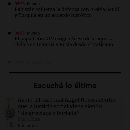
09:26
Mundo
Pakistán refuerza la defensa con Arabia Saudí
y Turquía en un acuerdo histórico
09:23
Mundo
El papa León XIV exige el cese de ataques a
civiles en Ucrania y Rusia desde el Vaticano
09:21
Espectáculos
Carlos Rottemberg presenta "Pasen y Lean",
su obra sobre 50 años en el teatro argentino
Escuchá lo último
09:20
Sociedad
Un local en Dock Sud que hace reír a los chicos
Audio.
El cardenal Ángel Rossi advirtió
a cambio de un pancho
que la justicia social viene siendo
“despreciada y burlada”
Santa Misa
09:14
Sociedad
Episodios
El juicio a "Pity" Álvarez por el asesinato de