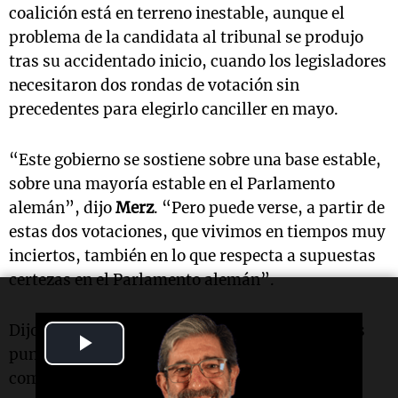
coalición está en terreno inestable, aunque el
problema de la candidata al tribunal se produjo
tras su accidentado inicio, cuando los legisladores
necesitaron dos rondas de votación sin
precedentes para elegirlo canciller en mayo.
“Este gobierno se sostiene sobre una base estable,
sobre una mayoría estable en el Parlamento
alemán”, dijo
Merz
. “Pero puede verse, a partir de
estas dos votaciones, que vivimos en tiempos muy
inciertos, también en lo que respecta a supuestas
certezas en el Parlamento alemán”.
Dijo que “sabemos cuál es nuestro trabajo, y los
Play
puntos altos y los éxitos son parte de ello, así
Video
como los contratiempos ocasionales”.