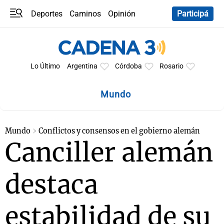
Deportes
Caminos
Opinión
Participá
Programas
Últimas coberturas
Últimas 24 h
En YouTube
Clima
Horóscopo
Lo Último
Argentina
Córdoba
Rosario
Mundo
Mundo
Conflictos y consensos en el gobierno alemán
Canciller alemán
destaca
estabilidad de su