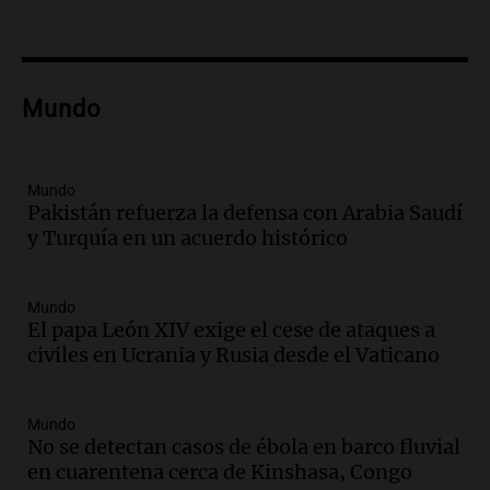
vehículos desde un puente
Panorama Federal
Episodios
Audio.
Tragedia en Mendoza: un muerto
Mundo
y cinco heridos tras caer dos autos desde
un puente
Una mañana para todos
Episodios
Mundo
Pakistán refuerza la defensa con Arabia Saudí
Audio.
Messi llegará esta noche a
y Turquía en un acuerdo histórico
Rosario para acompañar a su familia
tras la muerte de su papá
Una mañana para todos
Mundo
Episodios
El papa León XIV exige el cese de ataques a
Audio.
Ley de Propiedad Privada: el revés
civiles en Ucrania y Rusia desde el Vaticano
en el Congreso expuso una debilidad
comunicacional del Gobierno
Una mañana para todos
Mundo
No se detectan casos de ébola en barco fluvial
Episodios
en cuarentena cerca de Kinshasa, Congo
Audio.
Casabindo se prepara para una