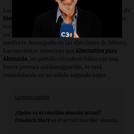
Las encuestas recientes indican que la coalición de
Merz
tiene trabajo por hacer para convencer a los
votantes. Las calificaciones para la
Unión
y los
socialdemócratas no han mejorado desde su
mediocre desempeño en las elecciones de febrero.
Las encuestas muestran que
Alternativa para
Alemania
, un partido ultraderechista con una
fuerte postura antiinmigración, se está
consolidando en un sólido segundo lugar.
Lectura rápida
¿Quién es el canciller alemán actual?
Friedrich Merz
es el actual canciller alemán.