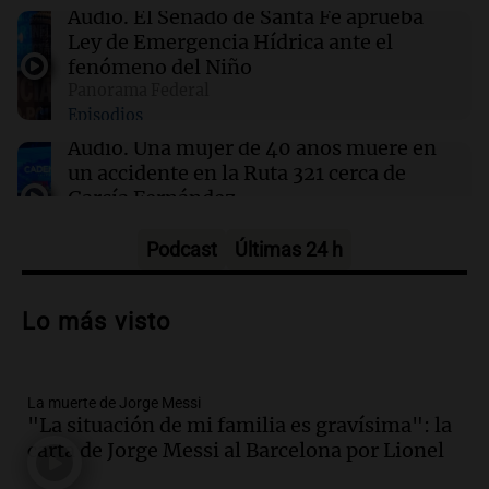
Cristian Díaz en Villa Lugano iniciará este
Audio.
El Senado de Santa Fe aprueba
lunes
Ley de Emergencia Hídrica ante el
fenómeno del Niño
Panorama Federal
09:13
Mundo
Episodios
No se detectan casos de ébola en barco fluvial
en cuarentena cerca de Kinshasa, Congo
Audio.
Una mujer de 40 años muere en
un accidente en la Ruta 321 cerca de
García Fernández
Panorama Federal
Episodios
Podcast
Últimas 24 h
Audio.
El Tesoro Nacional captura 12
billones de pesos y genera excedente de
Lo más visto
liquidez de 4 billones
Panorama Federal
Episodios
La muerte de Jorge Messi
Audio.
La lección del Titanic y la
"La situación de mi familia es gravísima": la
humildad en tiempos de tormenta
carta de Jorge Messi al Barcelona por Lionel
según San Ignacio de Loyola
Panorama Federal