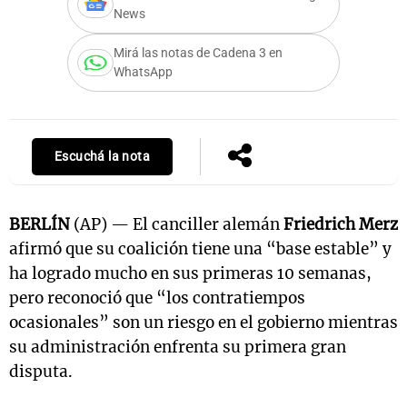
News
Mirá las notas de Cadena 3 en
WhatsApp
Notas
s
Notas
La Sole en
ial
Mundial 2026
Cadena 3
Escuchá la nota
BERLÍN
(AP) — El canciller alemán
Friedrich Merz
afirmó que su coalición tiene una “base estable” y
ha logrado mucho en sus primeras 10 semanas,
pero reconoció que “los contratiempos
ocasionales” son un riesgo en el gobierno mientras
su administración enfrenta su primera gran
disputa.