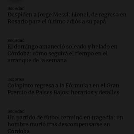
Episodios
Sociedad
Audio.
Tormentas y filtraciones: "El
Despiden a Jorge Messi: Lionel, de regreso en
agua entra por donde menos
Rosario para el último adiós a su papá
imaginamos"
Una Mañana para todos Rosario
Sociedad
Episodios
El domingo amaneció soleado y helado en
Audio.
Nahuel Pennisi y la huella de
Córdoba: cómo seguirá el tiempo en el
Mercedes Sosa: "La emoción es el filtro
arranque de la semana
máximo".
Una Mañana para todos Rosario
Episodios
Deportes
Colapinto regresa a la Fórmula 1 en el Gran
Audio.
Orellana Lucca celebró su peña
Premio de Países Bajos: horarios y detalles
de folclore en Córdoba
Tarde y Media
Episodios
Sociedad
Un partido de fútbol terminó en tragedia: un
Audio.
Trágico accidente en Mendoza:
hombre murió tras descompensarse en
un muerto y varios heridos tras caída de
Córdoba