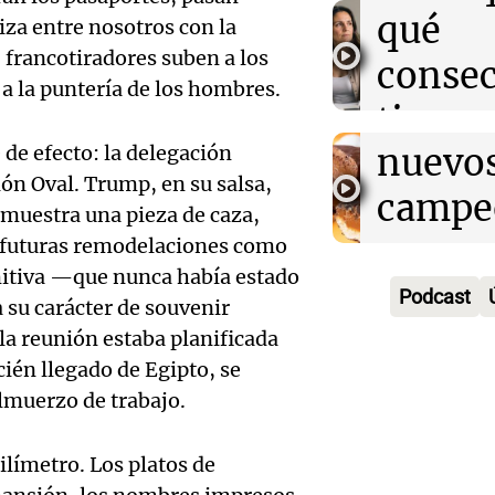
alfajor
qué
los loc
iza entre nosotros con la
: francotiradores suben a los
argent
consec
Buen día, A
a a la puntería de los hombres.
Episodios
Audio.
busca 
tiene 
alfajor
nuevo
 de efecto: la delegación
siemp
alón Oval. Trump, en su salsa,
argent
campe
Buen día, A
n muestra una pieza de caza,
Episodios
busca 
una
e futuras remodelaciones como
Audio.
mitiva —que nunca había estado
nuevo
compe
Podcast
Maria
su carácter de souvenir
campe
nacion
d la reunión estaba planificada
Audio.
Moren
cién llegado de Egipto, se
una
Buen día, A
Ensam
pasion
almuerzo de trabajo.
Episodios
compe
Munici
intens
ilímetro. Los platos de
nacion
Músic