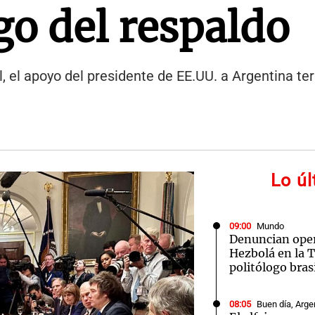
igo del respaldo
, el apoyo del presidente de EE.UU. a Argentina t
Lo ú
09:00
Mundo
Denuncian oper
Hezbolá en la T
politólogo bras
08:05
Buen día, Arge