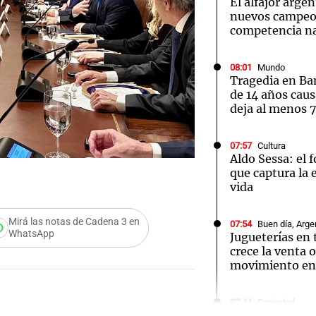
El alfajor arge
nuevos campeo
competencia na
08:01
Mundo
Tragedia en Ba
Notas
Notas
de 14 años caus
No
deja al menos 
e en Cadena 3
El huracán de Arequito
Cadena 3 en
07:57
Cultura
Aldo Sessa: el 
que captura la e
vida
Mirá las notas de Cadena 3 en
07:54
Buen día, Arge
WhatsApp
Jugueterías en
crece la venta o
movimiento en 
Audio.
Rechaz
07:44
Sociedad
Rechazaron el 