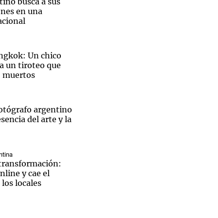
ntino busca a sus
nes en una
cional
ngkok: Un chico
Notas
a un tiroteo que
tas
Notas
7 muertos
Venezuela de
 Groenlandia
Comprometidos
Madur
fotógrafo argentino
sencia del arte y la
ntina
 transformación:
nline y cae el
los locales
aron el
pedido de Facundo