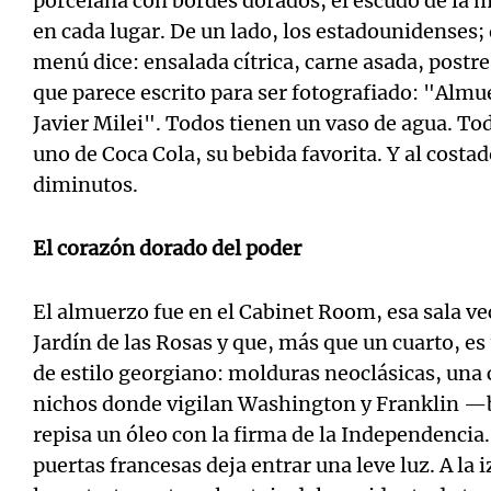
porcelana con bordes dorados, el escudo de la
en cada lugar. De un lado, los estadounidenses; d
menú dice: ensalada cítrica, carne asada, postre 
que parece escrito para ser fotografiado: "Almu
Javier Milei". Todos tienen un vaso de agua. T
uno de Coca Cola, su bebida favorita. Y al costa
diminutos.
El corazón dorado del poder
El almuerzo fue en el Cabinet Room, esa sala ve
Jardín de las Rosas y que, más que un cuarto, es 
de estilo georgiano: molduras neoclásicas, un
nichos donde vigilan Washington y Franklin —
repisa un óleo con la firma de la Independencia. 
puertas francesas deja entrar una leve luz. A la 