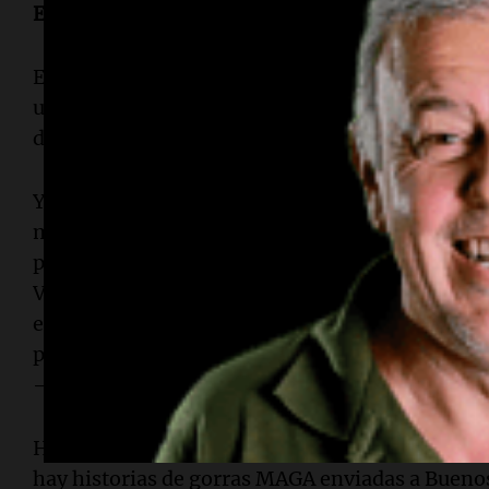
El monólogo
Entonces entramos los periodistas. Trump y sus
un momento impactante compartir, mesa de por 
del país más importante del mundo y la máxima
Y lo que iba a ser un almuerzo se vuelve, prime
minutos en la que Trump se pasea por todos los
propio: Ucrania, Medio Oriente, Nueva York, la
Venezuela. Según el conteo frío de palabras, ha
estadounidense, 12 % de Argentina y 4% de Med
porcentajes no alcanzan a describir la sensación
—corbata roja— actúa de sí mismo con precisió
Hay cumplidos para Milei ("gran economista", "
hay historias de gorras MAGA enviadas a Buenos