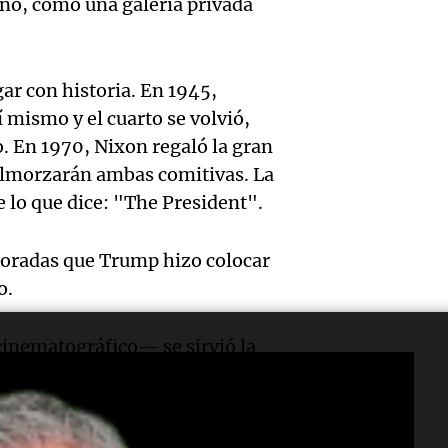
la rura
impuls
urno, como una galería privada
Deportes Ro
Episodios
Audio.
Bulaya
crecim
María 
sus pu
Villa 
gar con historia. En 1945,
 mismo y el cuarto se volvió,
nuevo
mañan
Panorama F
o. En 1970, Nixon regaló la gran
Episodios
edifici
divers
 almorzarán ambas comitivas. La
Audio.
proyec
e lo que dice: "The President".
activi
Rosari
casa d
sorpre
doradas que Trump hizo colocar
Centra
estudi
Panorama F
o.
Aldosi
Episodios
48 mun
Audio.
(Zalaz
cinematográfico— se sirvió la
involu
ainilla bajo el rótulo "Almuerzo
Recom
contra
Audio.
Panorama F
de vin
relato
Episodios