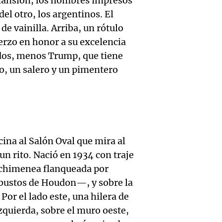
legado
 mansión, los nombres impresos
Buen día, A
Audio.
el otro, los argentinos. El
Ciudad
revolu
Episodios
de vainilla. Arriba, un rótulo
de
Córdo
argent
erzo en honor a su excelencia
Califi
deleitó
odos, menos Trump, que tiene
Panorama F
Episodios
do, un salero y un pimentero
de Mar
oyente
Audio.
Lambe
radio 
de Ros
(Rosar
tango
Centra
Central
Amamos Arg
cina al Salón Oval que mira al
Audio.
Aldosi
Episodios
un rito. Nació en 1934 con traje
Aldosi
desarr
(Camp
a chimenea flanqueada por
Deportes Ro
Audio.
bustos de Houdon—, y sobre la
urbano
relato
Episodios
Por el lado este, una hilera de
exposi
del es
Greco
izquierda, sobre el muro oeste,