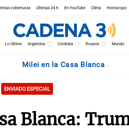
ltimas coberturas
Últimas 24 h
En YouTube
Clima
Horóscopo
Lo Último
Argentina
Córdoba
Rosario
Mundo
Milei en la Casa Blanca
ENVIADO ESPECIAL
asa Blanca: Tru