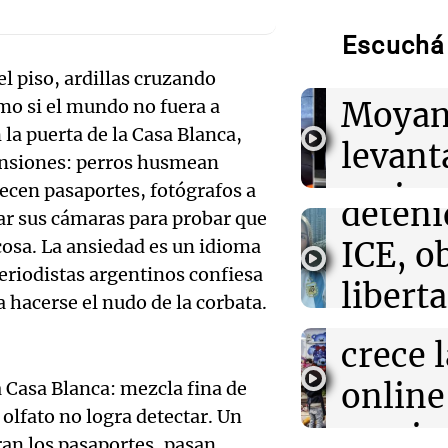
Moyano para le
pedido
perimetral sob
Escuchá 
Facun
l piso, ardillas cruzando
Audio.
07:34
Buen día, Arge
Moyan
o si el mundo no fuera a
Por qué nos cue
Lick, l
qué consecuenc
la puerta de la Casa Blanca,
levant
siempre
tensiones: perros husmean
argent
perime
ecen pasaportes, fotógrafos a
deteni
07:26
Mundo
ar sus cámaras para probar que
Senadores aban
Audio.
sobre 
cumplir con las
cosa. La ansiedad es un idioma
ICE, o
Trump sobre la 
Juguet
Arizag
eriodistas argentinos confiesa
libert
 hacerse el nudo de la corbata.
transf
Panorama F
07:18
Buen día, Arge
fianza
La argentina de
Episodios
Audio.
crece 
obtuvo la liber
Estado
Estados Unido
nos cu
online 
a Casa Blanca: mezcla fina de
Buen día, A
olfato no logra detectar. Un
Audio.
decir 
movim
Episodios
ran los pasaportes, pasan