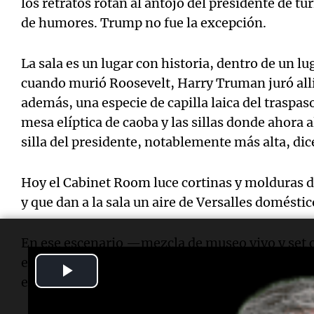
los retratos rotan al antojo del presidente de t
de humores. Trump no fue la excepción.
La sala es un lugar con historia, dentro de un lu
cuando murió Roosevelt, Harry Truman juró allí
además, una especie de capilla laica del traspas
mesa elíptica de caoba y las sillas donde ahora
silla del presidente, notablemente más alta, dic
Hoy el Cabinet Room luce cortinas y molduras 
y que dan a la sala un aire de Versalles doméstic
En ese escenario —mezcla de museo vivo y set 
ensalada cítrica, la carne asada y el postre de v
Play
en honor a su excelencia Javier Milei".
Video