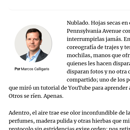
Nublado. Hojas secas en e
Pennsylvania Avenue com
interrumpirlas jamás. En 
coreografía de trajes y 
mochilas, manos que ofr
quienes les hacen dispar
Por
Marcos Calligaris
disparan fotos y no otra 
compartido; uno de los p
que miró un tutorial de YouTube para aprender a
Otros se ríen. Apenas.
Adentro, el aire trae ese olor inconfundible de l
perfumes, madera pulida y otras hierbas que mi 
protocolo sin estridencias exige orden: nos reti