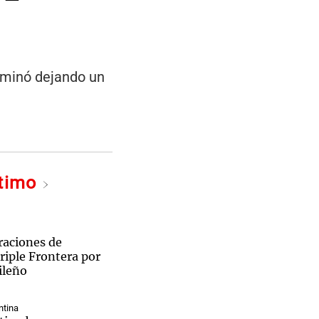
erminó dejando un
ltimo
aciones de
riple Frontera por
ileño
ntina