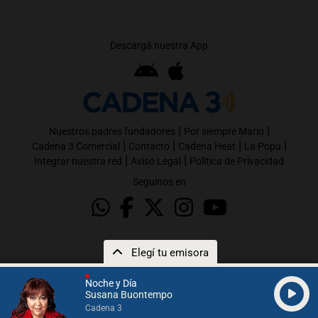
Descargá nuestra App
|
|
Nuestros padres fundadores
Por siempre Mario
|
|
|
|
Cadena 3 Comercial
Contacto
Cadena Heat
La Popu
|
|
Integrar nuestra red
Aviso Legal
Política de Privacidad
Seguinos en
Elegí tu emisora
Noche y Día
Susana Buontempo
Cadena 3