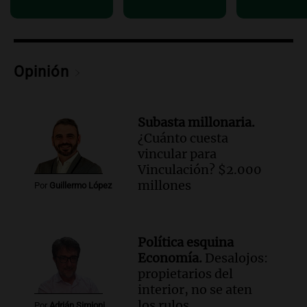
humildad en tiempos de tormenta
según San Ignacio de Loyola
Panorama Federal
Episodios
Opinión
Audio.
Tormentas y filtraciones: "El
agua entra por donde menos
imaginamos"
Subasta millonaria.
Una Mañana para todos Rosario
¿Cuánto cuesta
Episodios
vincular para
Vinculación? $2.000
millones
Por
Guillermo López
Política esquina
Economía.
Desalojos:
propietarios del
interior, no se aten
los rulos
Por
Adrián Simioni