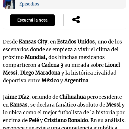
Episodios
Escuchá la nota
Desde
Kansas City
, en
Estados Unidos
, uno de los
escenarios donde se empieza a vivir el clima del
próximo
Mundial,
dos hinchas mexicanos
compartieron a
Cadena 3
su mirada sobre
Lionel
Messi
,
Diego Maradona
y la histórica rivalidad
deportiva entre
México
y
Argentina
.
Jaime Díaz
, oriundo de
Chihuahua
pero residente
en
Kansas
, se declara fanático absoluto de
Messi
y
lo ubica como el mejor futbolista de la historia por
encima de
Pelé
y
Cristiano Ronaldo
. En su análisis,
reconoce que existe una competencia simbólica