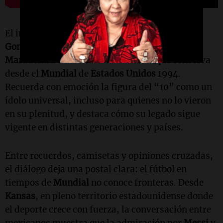
El intercambio también incluyó a
Emanuel
González
, quien rescata su vínculo con
Diego
Maradona
a través de una camiseta que conserva
desde el
Mundial
de
Estados Unidos
1994.
Recuerda con emoción la figura del “10” como un
ídolo universal, incluso para quienes no lo vieron
en su plenitud, y destaca cómo su legado sigue
vigente en distintas generaciones y países.
Entre recuerdos, camisetas y opiniones cruzadas,
el diálogo deja una postal clara: el fútbol en
tiempos de
Mundial
no conoce fronteras. Desde
Kansas
, en pleno territorio estadounidense donde
el deporte crece con fuerza, la conversación entre
mexicanos muestra que la admiración por
Messi
y