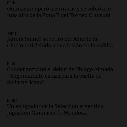
Fútbol
Episodios
Gimnasia superó a Barracas y se subió a lo
Audio.
Kicillof critica la desregulación
más alto de la Zona B del Torneo Clausura
financiera y el aumento de la morosidad
en Buenos Aires
Panorama Federal
Tenis
Jannik Sinner se retiró del Abierto de
Episodios
Cincinnati debido a una lesión en la rodilla
Audio.
La UNT evalúa apelación ante la
Corte Suprema tras fallo que aparta a
Pagani como rector
Fútbol
Panorama Federal
Coudet anticipó el debut de Thiago Almada:
Episodios
"Seguramente estará para la vuelta de
Audio.
El cardenal Ángel Rossi advirtió
Sudamericana"
que la justicia social viene siendo
“despreciada y burlada”
Fútbol
Santa Misa
Un exjugador de la Selección argentina
Episodios
jugará en Gimnasia de Mendoza
Audio.
La Bulaya se prepara para el cierre
de su gran muestra anual con la