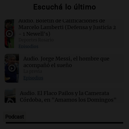
00:16
Clima
Escuchá lo último
Clima en Santa Fe: cómo estará el tiempo este
lunes 10 de agosto
Audio.
Boletín de Calificaciones de
Marcelo Lamberti (Defensa y Justicia 2
00:12
Mundo
- 1 Newell's)
Colombia confirma la muerte de un cabecilla
Deportes Rosario
de las disidencias de las FARC en operativo
Episodios
militar
Audio.
Jorge Messi, el hombre que
acompañó el sueño
00:11
Clima
Clima en Rosario: cómo estará el tiempo este
La previa
lunes 10 de agosto
Episodios
Audio.
El Flaco Pailos y la Camerata
Córdoba, en "Amamos los Domingos"
Amamos los Domingos
Episodios
Podcast
Audio.
Patricia Palmer y Mario Pasik