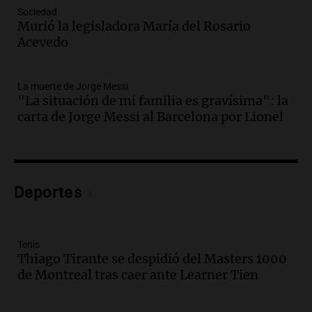
Audio.
Crisis diplomática: el embajador
Sociedad
Murió la legisladora María del Rosario
argentino regresa al país tras conflicto
Acevedo
con Brasil
Panorama Federal
Episodios
La muerte de Jorge Messi
Audio.
Bomberos asisten a senderista
"La situación de mi familia es gravísima": la
con fractura de tobillo en refugio Doña
carta de Jorge Messi al Barcelona por Lionel
Rosa
Panorama Federal
Episodios
Audio.
Amaycha del Valle avanza en
Deportes
investigación internacional sobre asma
con nueva tecnología médica
Panorama Federal
Episodios
Tenis
Thiago Tirante se despidió del Masters 1000
Audio.
Suspenden descuento en SUBE y
de Montreal tras caer ante Learner Tien
aumentan tarifas del SUBTE en Buenos
Aires desde agosto
Panorama Federal