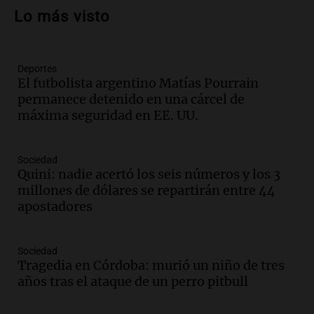
hablaron de su obra en Cadena 3
Lo más visto
Amamos los Domingos
Episodios
Deportes
Audio.
Córdoba espera a León XIV con el
El futbolista argentino Matías Pourrain
recuerdo del paso de Juan Pablo II: "Te
permanece detenido en una cárcel de
traspasaba con la mirada"
máxima seguridad en EE. UU.
Amamos los Domingos
Episodios
Audio.
El observatorio de Bosque Alegre,
Sociedad
un imperdible cordobés para los
Quini: nadie acertó los seis números y los 3
amantes de la astronomía
millones de dólares se repartirán entre 44
Amamos los Domingos
apostadores
Episodios
Audio.
“No entendíamos qué cantaban”:
Sociedad
la historia del club de Irlanda
Tragedia en Córdoba: murió un niño de tres
revolucionado por hinchas argentinos
años tras el ataque de un perro pitbull
Amamos los Domingos
Episodios