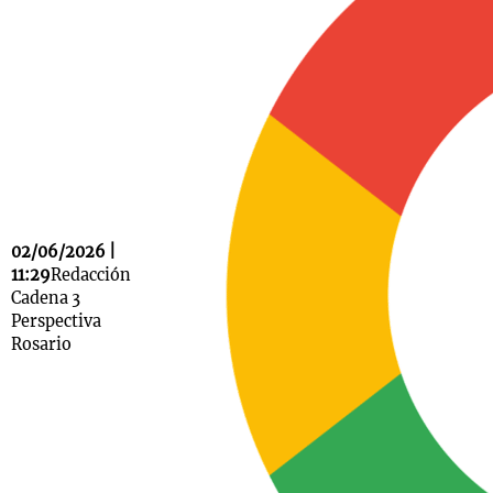
Notas
s
Notas
La Sole en
ial
Mundial 2026
Cadena 3
02/06/2026 |
11:29
Redacción
Cadena 3
Perspectiva
Rosario