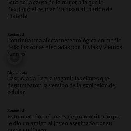
más femicidios del país, según informe
Giro en la causa de la mujer a la que le
de Casa del Encuentro
“explotó el celular”: acusan al marido de
Panorama Federal
matarla
Episodios
Audio.
Santa Fe reactivará 1.500
Sociedad
viviendas paralizadas tras el cierre de
Continúa una alerta meteorológica en medio
Procrear en la provincia
país: las zonas afectadas por lluvias y vientos
Panorama Federal
fuertes
Episodios
Audio.
Debate en el Senado por la ley de
propiedad privada genera preocupación
Ahora país
Caso María Lucila Pagani: las claves que
y críticas entre senadores
derrumbaron la versión de la explosión del
Panorama Federal
celular
Episodios
Audio.
La comunidad boliviana en Salta:
un pilar cultural y social según Antonio
Sociedad
Marocco
Estremecedor: el mensaje premonitorio que
Panorama Federal
le dio un amigo al joven asesinado por su
Episodios
novia en Chaco