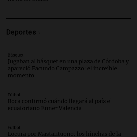
Audio.
Ordenan el reintegro de dos
niños a Córdoba tras disputa de
custodia en Salta
Panorama Federal
Deportes
Episodios
Audio.
Inviolabilidad de la propiedad
privada: el ruido que tapa cosas
importantes
Básquet
Jugaban al básquet en una plaza de Córdoba y
Editorial
apareció Facundo Campazzo: el increíble
Episodios
momento
Audio.
Lanzaron una campaña para que
niños con cáncer reciban regalos por el
día del niño.
Fútbol
La Argentina Posible
Boca confirmó cuándo llegará al país el
Episodios
ecuatoriano Enner Valencia
Audio.
Ganó una beca en la secundaria,
se mudó a Córdoba y hoy lleva la
Fútbol
bandera de la universidad
Locura por Mastantuono: los hinchas de la
La Argentina Posible