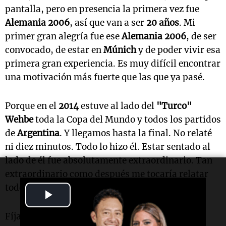
pantalla, pero en presencia la primera vez fue
Alemania
2006
, así que van a ser
20 años
. Mi
primer gran alegría fue ese
Alemania
2006
, de ser
convocado, de estar en
Múnich
y de poder vivir esa
primera gran experiencia. Es muy difícil encontrar
una motivación más fuerte que las que ya pasé.
Porque en el
2014
estuve al lado del
"Turco"
Wehbe
toda la Copa del Mundo y todos los partidos
de
Argentina
. Y llegamos hasta la final. No relaté
ni diez minutos. Todo lo hizo él. Estar sentado al
lado de él fue absolutamente extraordinario. Tan
extraordinario como después me tocaría relatar
todo el Mundial y ser campeón del mundo.
Play
Video
Fíjate que no marco diferencias emotivas entre