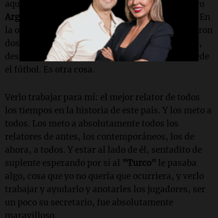
aquel
Brasil
al lado del
"Turco"
que relatando yo
Argentina
en
Qatar
y salir campeón del mundo. En
la otra oportunidad, perdimos la final. Pero fueron
dos mundiales muy emotivos desde el recuerdo,
desde la trayectoria, desde lo humano. Eso excede
el fútbol. Es otra cosa.
Verlo trabajar para mí: el mejor relator de todos
los tiempos en la historia de este país. Y los meto a
todos. Los meto a absolutamente todos los
relatores de antes, los contemporáneos, los de
ahora, a todos. Y estar al lado de él, sentadito de
suplente esperando por si al
"Turco"
le pasaba
algo, cosa que yo no quería que ocurriera, y verlo
trabajar y ayudarlo y anotarles los jugadores, ser
un poco su secretario, fue absolutamente
maravilloso.