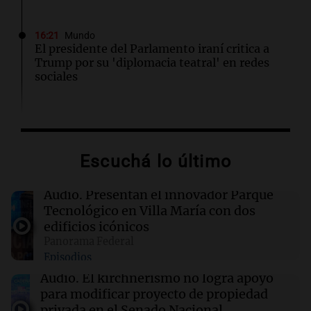
16:21
Mundo
El presidente del Parlamento iraní critica a
Trump por su 'diplomacia teatral' en redes
sociales
16:20
Visita del papa León XIV a Argentina
"Difundan el milagro": el recuerdo de una
amiga del papa León XIV sobre su misión en
Escuchá lo último
Perú
Audio.
Presentan el innovador Parque
16:19
Boca Juniors
Tecnológico en Villa María con dos
Boca confirmó cuándo llegará al país el
edificios icónicos
ecuatoriano Enner Valencia
Panorama Federal
Episodios
16:06
Mundo
Audio.
El kirchnerismo no logra apoyo
Crisis sanitaria en Cisjordania: las políticas
para modificar proyecto de propiedad
israelíes afectan gravemente el acceso a la
privada en el Senado Nacional