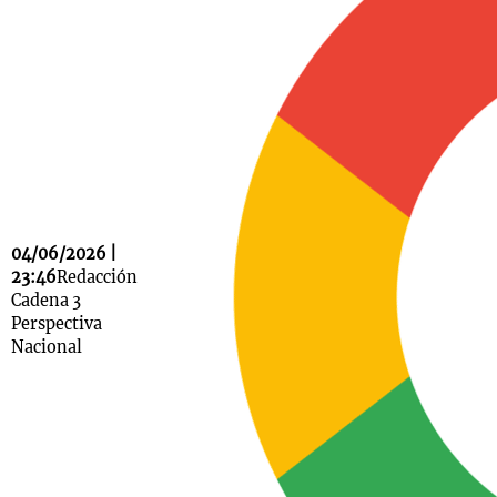
Notas
s
Notas
La Sole en
ial
Mundial 2026
Cadena 3
04/06/2026 |
23:46
Redacción
Cadena 3
Perspectiva
Nacional