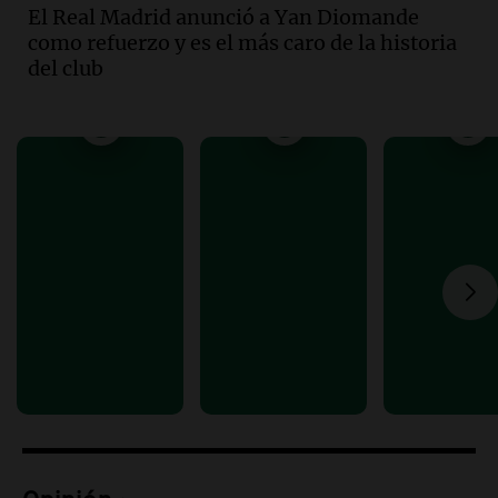
El Real Madrid anunció a Yan Diomande
Ahora país
como refuerzo y es el más caro de la historia
Episodios
del club
Audio.
Las claves del giro en la causa de
la mujer quemada en la E-53: por qué
detuvieron a su esposo
Ahora país
Episodios
Audio.
Ulpiano Suárez se lanza como
candidato a gobernador de Mendoza
para 2027
Panorama Federal
Episodios
Audio.
Críticas a autoridades por cierre
del paso internacional por intenso
temporal de nieve en la alta montaña
Panorama Federal
Episodios