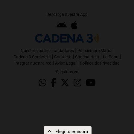
Descargá nuestra App
|
|
Nuestros padres fundadores
Por siempre Mario
|
|
|
|
Cadena 3 Comercial
Contacto
Cadena Heat
La Popu
|
|
Integrar nuestra red
Aviso Legal
Política de Privacidad
Seguinos en
Elegí tu emisora