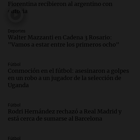
Fiorentina recibieron al argentino con
Episodios
euforia
Audio.
El 80% de los ejecutivos espera
una mejora económica, pero modera
sus expectativas
Deportes
Ahora país
Walter Mazzanti en Cadena 3 Rosario:
Episodios
"Vamos a estar entre los primeros ocho"
Audio.
Walter Mazzanti en Cadena 3
Rosario: "Vamos a estar entre los
Fútbol
primeros ocho"
Conmoción en el fútbol: asesinaron a golpes
Deportes Rosario
en un robo a un jugador de la selección de
Episodios
Uganda
Audio.
Avanza el juicio a Oscar González
con nuevas declaraciones de testigos
sobre el accidente
Fútbol
Rodri Hernández rechazó a Real Madrid y
Panorama Federal
está cerca de sumarse al Barcelona
Episodios
Audio.
El viento complica el combate
del incendio forestal en Villa Yacanto
Fútbol