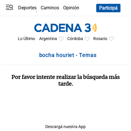
Deportes
Caminos
Opinión
Participá
Programas
Últimas coberturas
Últimas 24 h
En YouTube
Clima
Horóscopo
Lo Último
Argentina
Córdoba
Rosario
bocha houriet - Temas
Por favor intente realizar la búsqueda más
tarde.
Descargá nuestra App