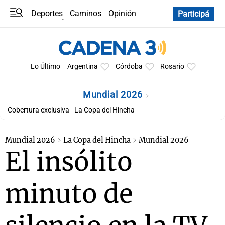
Deportes
Caminos
Opinión
Participá
Programas
Últimas coberturas
Últimas 24 h
En YouTube
Clima
Horóscopo
Lo Último
Argentina
Córdoba
Rosario
Mundial 2026
Cobertura exclusiva
La Copa del Hincha
Mundial 2026
La Copa del Hincha
Mundial 2026
El insólito
minuto de