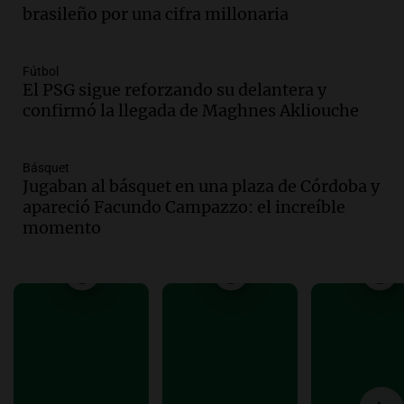
tras fuertes vientos
brasileño por una cifra millonaria
Panorama Federal
Episodios
Audio.
Según una encuesta, el 80% de
Fútbol
El PSG sigue reforzando su delantera y
los empresarios del país cree que la
confirmó la llegada de Maghnes Akliouche
economía mejorará el próximo año
Amamos Argentina
Episodios
Básquet
Audio.
Carolina Losada: "Faltó que el
Jugaban al básquet en una plaza de Córdoba y
oficialismo la explique mejor" sobre la
apareció Facundo Campazzo: el increíble
ley de propiedad privada
momento
Informados al regreso
Episodios
Audio.
Debate en el Senado y protesta
en Rosario contra la ley de Propiedad
Privada.
Viva la Radio Rosario
Episodios
Audio.
Manifestación en Rosario contra