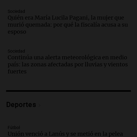
Audio.
Medicina reproductiva, entre la
ayuda por problemas de fertilidad y la
Sociedad
Quién era María Lucila Pagani, la mujer que
ostentación de millonarios
murió quemada: por qué la fiscalía acusa a su
Amamos Argentina
esposo
Episodios
Audio.
El juicio contra Oscar González
avanza con testimonios clave sobre el
Sociedad
accidente en Villa Dolores
Continúa una alerta meteorológica en medio
Panorama Federal
país: las zonas afectadas por lluvias y vientos
Episodios
fuertes
Audio.
El teatro Real da la bienvenida a
la temporada Rock Real con bandas
tributo todos los jueves
Panorama Federal
Deportes
Episodios
Audio.
Nicolás Marotta, el cordobés de
Recoleta: “Enfrentar a Boca, sea donde
sea, va a ser lindo”
Fútbol
Unión venció a Lanús y se metió en la pelea
La Cadena del Gol