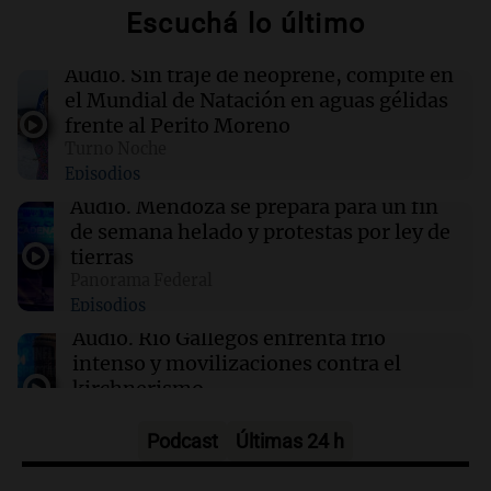
00:11
Mundo
Escuchá lo último
Incendio en Cuernavaca por fuga de gas en
camión cisterna deja 21 heridos
Audio.
Sin traje de neoprene, compite en
el Mundial de Natación en aguas gélidas
00:05
Política y Economía
frente al Perito Moreno
Ley de Propiedad Privada: maratónica sesión
Turno Noche
en el Senado sin el capítulo de tierras para
Episodios
extranjeros
Audio.
Mendoza se prepara para un fin
de semana helado y protestas por ley de
00:05
Clima
tierras
Clima en CABA: cómo estará el tiempo este
Panorama Federal
viernes 7 de agosto
Episodios
Audio.
Río Gallegos enfrenta frío
intenso y movilizaciones contra el
kirchnerismo
Panorama Federal
Episodios
Podcast
Últimas 24 h
Audio.
Debate en el Senado sobre