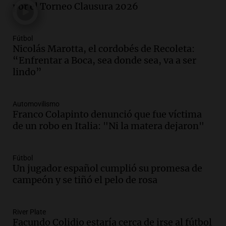
por el Torneo Clausura 2026
Episodios
Audio.
Débora Blanca, psicóloga experta
en ludopatía: “Tener el casino en la
Fútbol
mano es muy peligroso”
Nicolás Marotta, el cordobés de Recoleta:
La Argentina, hoy
“Enfrentar a Boca, sea donde sea, va a ser
Episodios
lindo”
Audio.
Docentes italianos visitaron la
ciudad de Córdoba para interiorizarse
Automovilismo
sobre los parques educativos
Franco Colapinto denunció que fue víctima
Amamos Argentina
de un robo en Italia: "Ni la matera dejaron"
Episodios
Audio.
Meteorólogo alertó que El Niño
traerá más lluvias y eventos extremos
Fútbol
durante la primavera
Un jugador español cumplió su promesa de
Informados al regreso
campeón y se tiñó el pelo de rosa
Episodios
Audio.
Córdoba sigue trabajando para
River Plate
restablecer el servicio de electricidad
Facundo Colidio estaría cerca de irse al fútbol