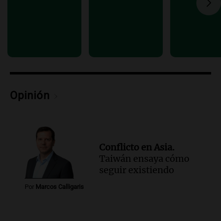
la ley de Propiedad Privada debatida en
el Senado.
Viva la Radio Rosario
Episodios
Audio.
Luis Juez cuestionó la polémica
por la Ley de Tierras: "Construyeron un
relato mentiroso"
Informados al regreso
Opinión
Episodios
Conflicto en Asia.
Taiwán ensaya cómo
seguir existiendo
Por
Marcos Calligaris