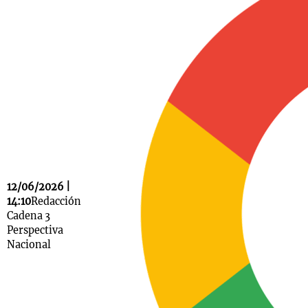
Notas
s
Notas
La Sole en
ial
Mundial 2026
Cadena 3
12/06/2026 |
14:10
Redacción
Cadena 3
Perspectiva
Nacional