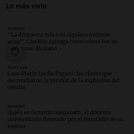
propiedad privada y cuestionamientos a
Lo más visto
la soberanía digital en Argentina
Panorama Federal
Episodios
Sociedad
Audio.
Mendoza se prepara para un fin
"La droga era mía y ni siquiera tuvimos
de semana helado y ciudadanos
sexo": Candela Arizaga contó cómo fue su
marchan contra reforma de tierras
noche con Moyano
Panorama Federal
Episodios
Ahora país
Audio.
El "Mono" de Kapanga
Caso María Lucila Pagani: las claves que
adelantó su show en Rosario.
derrumbaron la versión de la explosión del
Viva la Radio Rosario
celular
Episodios
Audio.
Condenan a tres años de prisión
Sociedad
en suspenso a hombre por simular robo
Quién es Gerardo Gasparutti, el docente
de recaudación en San Luis
universitario detenido por el femicidio de su
Panorama Federal
esposa
Episodios