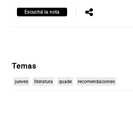
Escuchá la nota
Temas
jueves
literatura
quade
recomendaciones