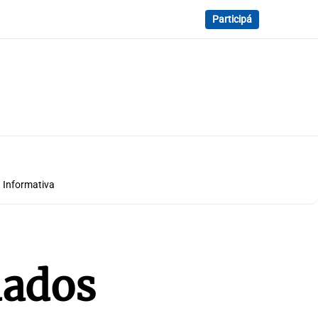
Participá
 Informativa
dados