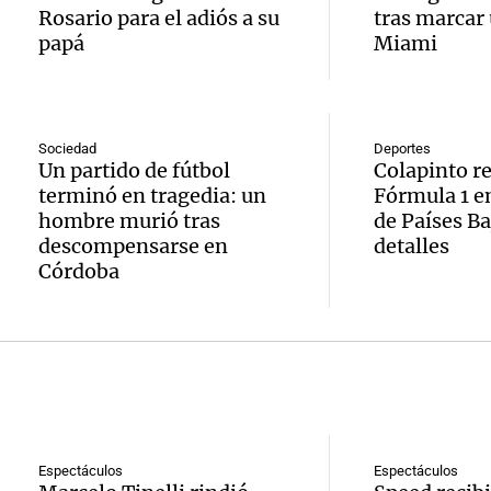
celebr
aboga
Rosario para el adiós a su
tras marcar 
comun
única:
papá
Miami
Pourra
del Go
turista
Audio.
"Tres
Una mañana
tradic
Episodios
Volunt
se lo l
Sociedad
Deportes
Un partido de fútbol
Colapinto re
Toreo 
limpia
para h
terminó en tragedia: un
Fórmula 1 e
Vinch
hombre murió tras
de Países Ba
Audio.
9.000
pregun
descompensarse en
detalles
Una mañana
Córdoba
histori
del rí
nunca
Episodios
servil
y reti
regres
firmó 
hasta 
Una mañana
Episodios
Messi 
de bas
Audio.
prime
jornad
Gaspar
Espectáculos
Espectáculos