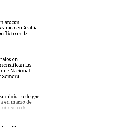
n atacan
 Aramco en Arabia
Notas
nflicto en la
tas
Notas
Venezuela de
 Groenlandia
Comprometidos
Madur
tales en
ntensifican las
arque Nacional
r Semeru
 suministro de gas
pa en marzo de
 ministro de
ntas y