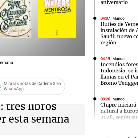
aniversario
04:37
Mundo
Hutíes de Yeme
instalación de
Saudí: nuevo co
Notas
Notas
No
región
e en Cadena 3
El huracán de Arequito
Cadena 3 en
04:19
Mundo
 semana
Incendios fores
Indonesia: se i
llamas en el P
Bromo Tengge
Mirá las notas de Cadena 3 en
WhatsApp
03:26
Mundo
 tres libros
Chipre iniciará
natural a Euro
r esta semana
2028, según su
Audio.
Energía
Torme