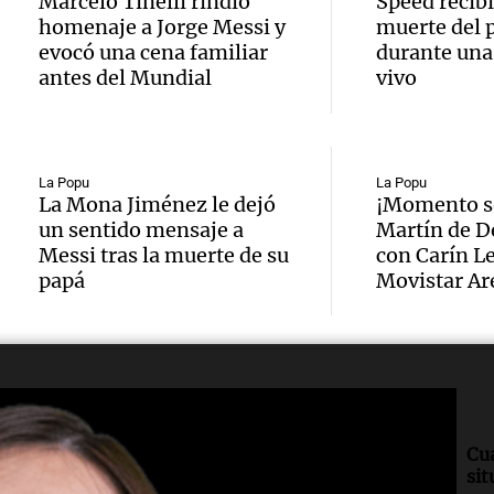
Marcelo Tinelli rindió
Speed recibi
contra
Una mañana
Audio.
homenaje a Jorge Messi y
muerte del 
Jorge, 
Episodios
evocó una cena familiar
durante una
Leo c
orgullo
Messi 
antes del Mundial
vivo
Barcel
sueño
llegad
Una mañana
Audio.
argent
llegó"
Episodios
La Popu
La Popu
abuelo
La Mona Jiménez le dejó
¡Momento s
Jorge 
Una mañana
un sentido mensaje a
Martín de D
Episodios
Agosti
una en
Messi tras la muerte de su
con Carín Le
papá
Movistar Ar
Audio.
tras l
con R
nutric
detenc
Vargas
derrib
"En es
Una mañana
Episodios
del de
todos 
Política esquina
Cu
ideal:
algo q
Economía.
sit