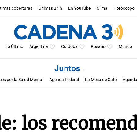
ltimas coberturas
Últimas 24 h
En YouTube
Clima
Horóscopo
Lo Último
Argentina
Córdoba
Rosario
Mundo
Juntos
ces por la Salud Mental
Agenda Federal
La Mesa de Café
Agenda
de: los recomen