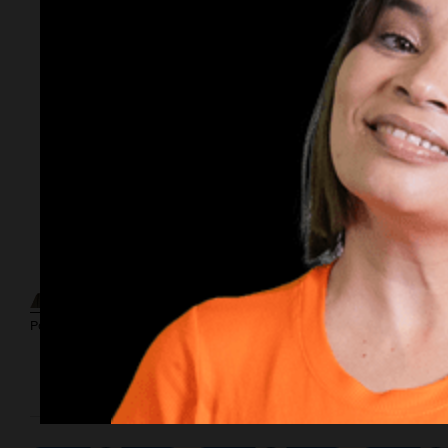
Por
Adriá
Por
Sergi
Subasta
millonaria.
¿Cuánto cuesta
vincular para
Por
Guillermo López
Vinculación?
Por
Federico
$2.000 millones
Albarenq