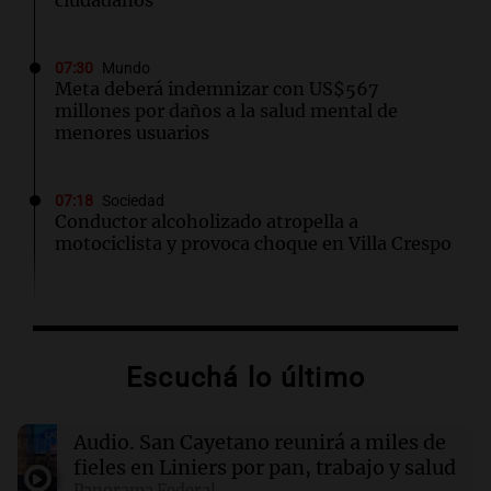
07:30
Mundo
Meta deberá indemnizar con US$567
millones por daños a la salud mental de
menores usuarios
07:18
Sociedad
Conductor alcoholizado atropella a
motociclista y provoca choque en Villa Crespo
07:13
Radioinforme 3 Rosario
Emergencia hídrica en Santa Fe: "Permite
disponer de recursos ante lo que se avecina"
Escuchá lo último
07:12
Mundo
Audio.
San Cayetano reunirá a miles de
Trump podría tener que ceder para lograr
acuerdo con Irán sobre el estrecho de Ormuz
fieles en Liniers por pan, trabajo y salud
Panorama Federal