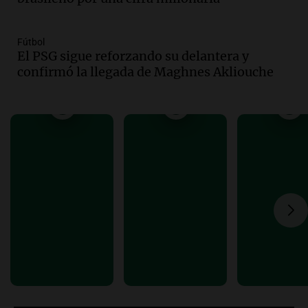
Panorama Federal
Episodios
Fútbol
Audio.
La gestión de envases
El PSG sigue reforzando su delantera y
fitosanitarios y su impacto en la
confirmó la llegada de Maghnes Akliouche
sustentabilidad agrícola en Argentina
Panorama Federal
Episodios
Audio.
La siembra de trigo y cebada
finaliza con buenas reservas de
humedad en todo el país
Panorama Federal
Episodios
Audio.
Movilizaciones en Córdoba:
organizaciones sociales se unen contra
la eliminación de beneficios económicos
Panorama Federal
Episodios
Audio.
Comienza el Cuarto Festival de