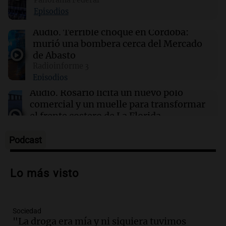
Episodios
07:10
Cuadro de situación
Errores no forzados del Gobierno en su
Audio.
Terrible choque en Córdoba:
intento por retomar la iniciativa política
murió una bombera cerca del Mercado
de Abasto
Por
Sergio Berensztein
Radioinforme 3
Episodios
07:07
Sociedad
Recompensa de $10 millones por información
Audio.
Rosario licita un nuevo polo
sobre Diego Nicolás Blanco, buscado por
comercial y un muelle para transformar
graves delitos
el frente costero de La Florida
Noticias Rosario
Episodios
Podcast
Audio.
Errores no forzados del Gobierno
en su intento por retomar la iniciativa
Lo más visto
política
Cuadro de situación
Episodios
Sociedad
Audio.
Detienen a Gerardo Gasparuti por
"La droga era mía y ni siquiera tuvimos
homicidio tras muerte de su esposa en