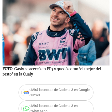
Notas
s
Notas
La Sole en
ial
Mundial 2026
Cadena 3
FOTO:
Gasly se acercó en FP3 y quedó como 'el mejor del
resto' en la Qualy
Mirá las notas de Cadena 3 en Google
News
Mirá las notas de Cadena 3 en
WhatsApp