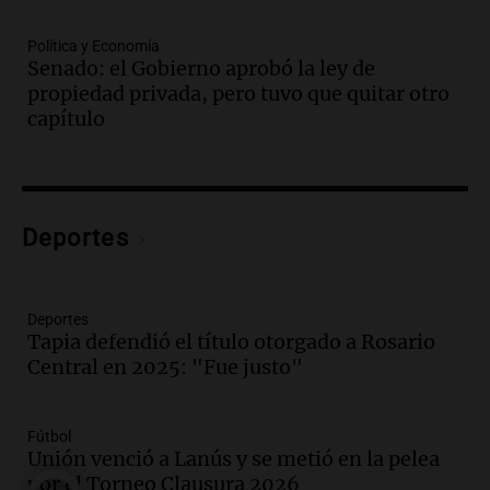
Audio.
Tensiones políticas y económicas
mientras el gobierno lucha por avanzar
Política y Economía
en el Senado
Senado: el Gobierno aprobó la ley de
Noticias
propiedad privada, pero tuvo que quitar otro
Episodios
capítulo
Audio.
Emergencia hídrica en Santa Fe:
"Permite disponer de recursos ante lo
que se avecina"
Noticias Rosario
Deportes
Episodios
Audio.
El Senado aprueba ley de
inviolabilidad de propiedad privada tras
intensos debates y protestas en
Deportes
Argentina
Tapia defendió el título otorgado a Rosario
Noticias
Central en 2025: "Fue justo"
Episodios
Audio.
El Hotel Quinto Centenario:
Descubrí Córdoba desde el corazón de la
Fútbol
ciudad
Unión venció a Lanús y se metió en la pelea
Noticias
por el Torneo Clausura 2026