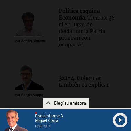
Política esquina
Economía.
Tierras: ¿Y
si en lugar de
declamar la Patria
prueban con
Por
Adrián Simioni
ocuparla?
3x1=4.
Gobernar
también es explicar
Por
Sergio Suppo
Elegí tu emisora
Radioinforme 3
El dato confiable.
Miguel Clariá
Miedo al despido: el
Cadena 3