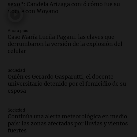
sexo": Candela Arizaga contó cómo fue su
accidente automovilístico
noche con Moyano
Noticias
Episodios
Audio.
Condenan a tres años de prisión
Ahora país
en suspenso a hombre que simuló robo
Caso María Lucila Pagani: las claves que
de millones en San Luis
derrumbaron la versión de la explosión del
Panorama Federal
celular
Episodios
Audio.
El Gobierno Provincial licita la
Sociedad
reconstrucción de 373 lozas en la
Quién es Gerardo Gasparutti, el docente
autopista de las Serranías Puntanas
universitario detenido por el femicidio de su
Panorama Federal
esposa
Episodios
Audio.
Fuertes vientos causan estragos
en Córdoba: casi 1.500 llamados por
Sociedad
Continúa una alerta meteorológica en medio
incidentes
país: las zonas afectadas por lluvias y vientos
Noticias
fuertes
Episodios