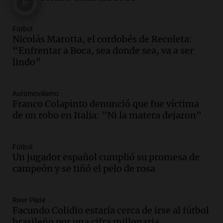
Episodios
Audio.
Los fieles ya participan de la
Fútbol
celebración de San Cayetano en Rosario
Nicolás Marotta, el cordobés de Recoleta:
Noticias Rosario
“Enfrentar a Boca, sea donde sea, va a ser
Episodios
lindo”
Audio.
Doble convicto con empleo
estatal: la SENAF asegura que se enteró
Automovilismo
por los medios
Franco Colapinto denunció que fue víctima
Radioinforme 3
de un robo en Italia: "Ni la matera dejaron"
Episodios
Audio.
Aumentan los peajes en Córdoba:
Fútbol
nueva tarifa del 2,3% activa desde el 9
Un jugador español cumplió su promesa de
de julio de 2026
campeón y se tiñó el pelo de rosa
Panorama Federal
Episodios
Audio.
Defensa Civil de Córdoba recibió
River Plate
Facundo Colidio estaría cerca de irse al fútbol
casi 1.500 llamados por fuertes vientos
brasileño por una cifra millonaria
de hasta 90 km/h