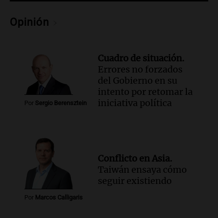
Coros Infantos Juveniles en Córdoba en
homenaje al maestro Pelli
Opinión
Panorama Federal
Episodios
Cuadro de situación.
Errores no forzados
del Gobierno en su
intento por retomar la
iniciativa política
Por
Sergio Berensztein
Conflicto en Asia.
Taiwán ensaya cómo
seguir existiendo
Por
Marcos Calligaris