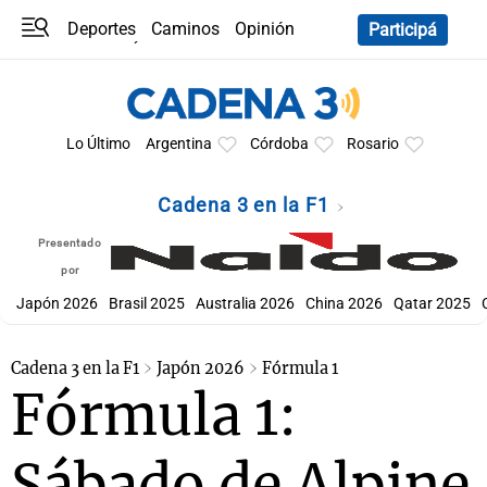
Deportes
Caminos
Opinión
Participá
Programas
Últimas coberturas
Últimas 24 h
En YouTube
Clima
Horóscopo
Lo Último
Argentina
Córdoba
Rosario
Cadena 3 en la F1
Presentado
por
Japón 2026
Brasil 2025
Australia 2026
China 2026
Qatar 2025
Cadena 3 en la F1
Japón 2026
Fórmula 1
Fórmula 1:
Sábado de Alpine