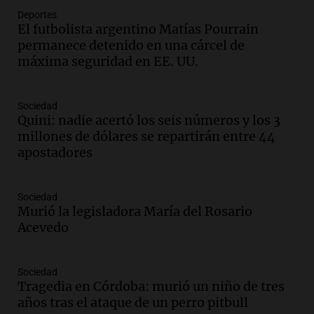
Deportes
Audio.
Córdoba espera a León XIV con el
El futbolista argentino Matías Pourrain
recuerdo del paso de Juan Pablo II: "Te
permanece detenido en una cárcel de
traspasaba con la mirada"
máxima seguridad en EE. UU.
Amamos los Domingos
Episodios
Audio.
El observatorio de Bosque Alegre,
Sociedad
un imperdible cordobés para los
Quini: nadie acertó los seis números y los 3
amantes de la astronomía
millones de dólares se repartirán entre 44
Amamos los Domingos
apostadores
Episodios
Audio.
“No entendíamos qué cantaban”:
Sociedad
la historia del club de Irlanda
Murió la legisladora María del Rosario
revolucionado por hinchas argentinos
Acevedo
Amamos los Domingos
Episodios
Audio.
Crisis diplomática: el embajador
Sociedad
Tragedia en Córdoba: murió un niño de tres
argentino regresa al país tras conflicto
años tras el ataque de un perro pitbull
con Brasil