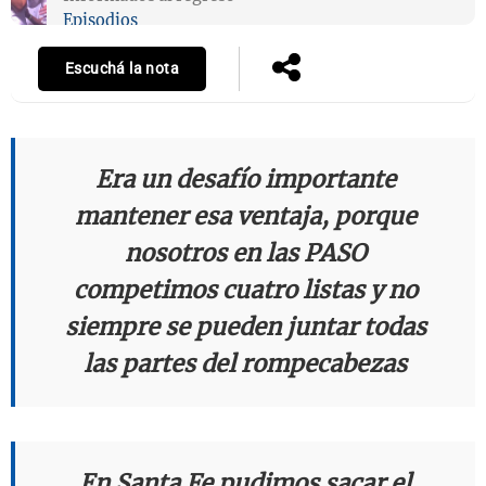
Episodios
Escuchá la nota
Notas
s
Notas
La Sole en
ial
Mundial 2026
Cadena 3
Era un desafío importante
mantener esa ventaja, porque
nosotros en las PASO
competimos cuatro listas y no
siempre se pueden juntar todas
las partes del rompecabezas
En Santa Fe pudimos sacar el