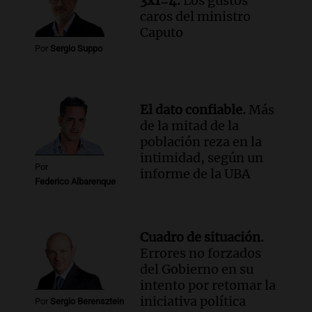
3x1=4.
Los gustos
Episodios
caros del ministro
Audio.
Tormentas y filtraciones: "El
Caputo
agua entra por donde menos
Por
Sergio Suppo
imaginamos"
Una Mañana para todos Rosario
Episodios
El dato confiable.
Más
de la mitad de la
población reza en la
intimidad, según un
Por
informe de la UBA
Federico Albarenque
Cuadro de situación.
Errores no forzados
del Gobierno en su
intento por retomar la
iniciativa política
Por
Sergio Berensztein