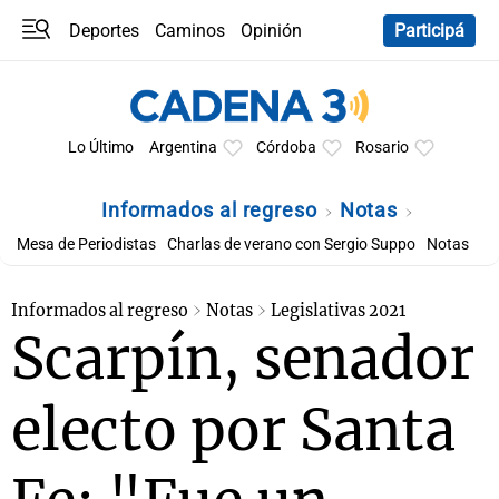
Deportes
Caminos
Opinión
Participá
Programas
Últimas coberturas
Últimas 24 h
En YouTube
Clima
Horóscopo
Lo Último
Argentina
Córdoba
Rosario
Informados al regreso
Notas
Mesa de Periodistas
Charlas de verano con Sergio Suppo
Notas
Informados al regreso
Notas
Legislativas 2021
Scarpín, senador
electo por Santa