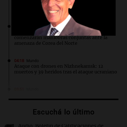
Generación Z a través de la reparación de
prendas
04:58
Mundo
Las fuerzas de Corea del Sur y EEUU
comenzarán maniobras conjuntas ante la
amenaza de Corea del Norte
04:18
Mundo
Ataque con drones en Nizhnekamsk: 12
muertos y 39 heridos tras el ataque ucraniano
03:51
Mundo
Inundaciones en el este de China tras el paso
de la tormenta tropical Dolphin
Escuchá lo último
03:40
Mundo
Indonesia intensifica la lucha contra
Audio.
Boletín de Calificaciones de