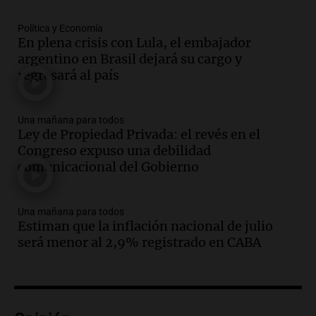
en Buenos Aires
Panorama Federal
Política y Economía
En plena crisis con Lula, el embajador
Episodios
argentino en Brasil dejará su cargo y
Audio.
La UNT evalúa apelación ante la
regresará al país
Corte Suprema tras fallo que aparta a
Pagani como rector
Panorama Federal
Una mañana para todos
Episodios
Ley de Propiedad Privada: el revés en el
Audio.
El cardenal Ángel Rossi advirtió
Congreso expuso una debilidad
que la justicia social viene siendo
comunicacional del Gobierno
“despreciada y burlada”
Santa Misa
Una mañana para todos
Episodios
Estiman que la inflación nacional de julio
Audio.
La Bulaya se prepara para el cierre
será menor al 2,9% registrado en CABA
de su gran muestra anual con la
participación de miles de visitantes
Panorama Federal
Episodios