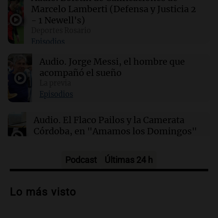
incendios forestales en el monte Bromo y
Marcelo Lamberti (Defensa y Justicia 2
otras regiones
- 1 Newell's)
Deportes Rosario
Episodios
03:14
Mundo
Las nuevas regulaciones chinas sobre IA de
Audio.
Jorge Messi, el hombre que
compañía generan descontento entre los
usuarios
acompañó el sueño
La previa
Episodios
02:32
Mundo
Congreso de EEUU investiga la deportación de
Audio.
El Flaco Pailos y la Camerata
familias de militares en servicio activo
Córdoba, en "Amamos los Domingos"
Amamos los Domingos
Episodios
Podcast
Últimas 24 h
Audio.
Patricia Palmer y Mario Pasik
hablaron de su obra en Cadena 3
Lo más visto
Amamos los Domingos
Episodios