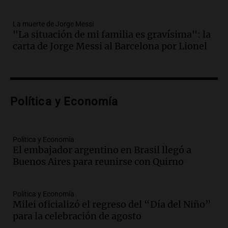
Panorama Federal
Episodios
La muerte de Jorge Messi
Audio.
Bomberos asisten a senderista
"La situación de mi familia es gravísima": la
con fractura de tobillo en refugio Doña
carta de Jorge Messi al Barcelona por Lionel
Rosa
Panorama Federal
Episodios
Audio.
Amaycha del Valle avanza en
Política y Economía
investigación internacional sobre asma
con nueva tecnología médica
Panorama Federal
Episodios
Política y Economía
El embajador argentino en Brasil llegó a
Audio.
Suspenden descuento en SUBE y
Buenos Aires para reunirse con Quirno
aumentan tarifas del SUBTE en Buenos
Aires desde agosto
Panorama Federal
Política y Economía
Episodios
Milei oficializó el regreso del “Día del Niño”
Audio.
Kicillof critica la desregulación
para la celebración de agosto
financiera y el aumento de la morosidad