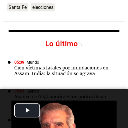
Santa Fe
elecciones
Lo último
05:39
Mundo
Cien víctimas fatales por inundaciones en
Assam, India: la situación se agrava
05:31
Ciencia
Avance de 0.42 nanómetros podría llevar
transistores más allá del silicio
Play
05:19
Mundo
Video
Marcas de ropa buscan conectar con la