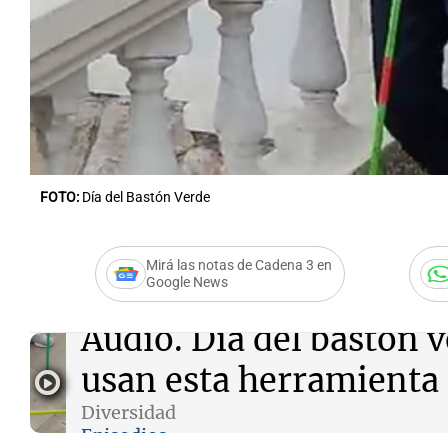
Notas
Notas
Editorial
Mundial 2026
La Sol
FOTO:
Día del Bastón Verde
Mirá las notas de Cadena 3 en
Google News
Audio.
Día del bastón v
usan esta herramienta 
Diversidad
Episodios