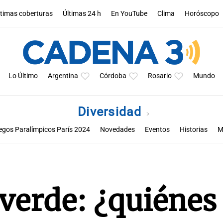
ltimas coberturas
Últimas 24 h
En YouTube
Clima
Horóscopo
Lo Último
Argentina
Córdoba
Rosario
Mundo
Diversidad
egos Paralímpicos París 2024
Novedades
Eventos
Historias
M
Historias de resiliencia y empatía desde Guatemala
 verde: ¿quiénes