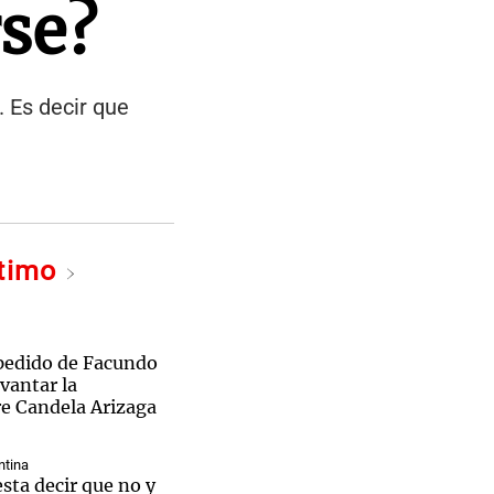
rse?
. Es decir que
ltimo
pedido de Facundo
vantar la
re Candela Arizaga
ntina
sta decir que no y