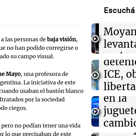
como secretario
pedido
Trump en una a
Escuchá 
Facun
Audio.
00:32
Clima
Moyan
Clima en Salta:
Lick, l
tiempo este sá
 a las personas de
baja visión
,
levant
argent
que no han podido corregirse o
00:27
Clima
perime
tado su campo visual.
Clima en Tucu
Audio.
deteni
el tiempo este 
sobre 
impact
ICE, o
ine Mayo
, una profesora de
Arizag
00:21
Clima
entina. La iniciativa de este
venta 
libert
Clima en Mend
 cuando usaban el bastón blanco
Panorama F
el tiempo este 
en la
fianza
Episodios
tratados por la sociedad
Audio.
odo ciegos.
juguet
Estado
nos cu
cambio
Buen día, A
, pero no podían tener una vida
decir 
Episodios
Audio.
merca
r lo que precisaban de este