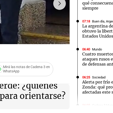
qué consecuenc
siempre
07:18
Buen día, Arge
La argentina de
obtuvo la liber
Notas
Notas
No
Estados Unido
e en Cadena 3
El huracán de Arequito
Cadena 3 en
06:40
Mundo
FOTO:
Día del Bastón Ver
Cuatro muertos
ataques rusos e
de defensas an
Mirá las notas de Cadena 3 en
WhatsApp
06:25
Sociedad
Alerta por frío
erde: ¿quiénes
Zonda: qué pro
afectadas este
para orientarse?
Audio.
Rechaz
06:05
Cadena 3 Mun
Todd Blanche f