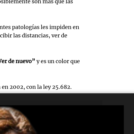
impuls
osiblemente son más que las
Episodios
Audio.
Bulaya
crecim
María 
sus pu
Villa 
entes patologías les impiden en
nuevo
mañan
Panorama F
cibir las distancias, ver de
Episodios
edifici
divers
Audio.
proyec
activi
Ver de nuevo”
y es un color que
Rosari
casa d
sorpre
Centra
estudi
Panorama F
Aldosi
 en 2002, con la ley 25.682.
Episodios
48 mun
Audio.
(Zalaz
involu
Recom
contra
Audio.
Panorama F
de vin
relato
Episodios
inicia 