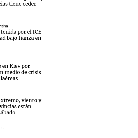
ias tiene ceder
ntina
tenida por el ICE
Notas
tad bajo fianza en
tas
Notas
s
Venezuela de
 Groenlandia
Comprometidos
Madur
de
 en Kiev por
n medio de crisis
tiaéreas
 extremo, viento y
vincias están
 sábado
aron el
do
ue confirmado