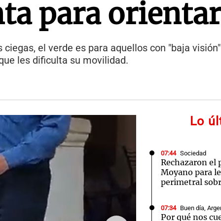
ta para orienta
 ciegas, el verde es para aquellos con "baja visión"
ue les dificulta su movilidad.
Lo ú
07:44
Sociedad
Rechazaron el 
Moyano para le
perimetral sob
07:34
Buen día, Arge
Por qué nos cue