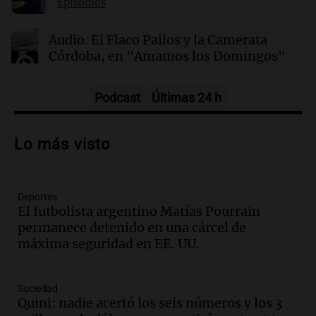
Episodios
EE. UU.
Audio.
El Flaco Pailos y la Camerata
Córdoba, en "Amamos los Domingos"
Amamos los Domingos
Episodios
Podcast
Últimas 24 h
Audio.
Patricia Palmer y Mario Pasik
hablaron de su obra en Cadena 3
Lo más visto
Amamos los Domingos
Episodios
Deportes
Audio.
Córdoba espera a León XIV con el
El futbolista argentino Matías Pourrain
recuerdo del paso de Juan Pablo II: "Te
permanece detenido en una cárcel de
traspasaba con la mirada"
máxima seguridad en EE. UU.
Amamos los Domingos
Episodios
Audio.
El observatorio de Bosque Alegre,
Sociedad
un imperdible cordobés para los
Quini: nadie acertó los seis números y los 3