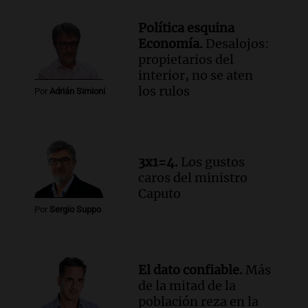
Panorama Federal
Episodios
Política esquina
Audio.
El Tesoro Nacional captura 12
Economía.
Desalojos:
billones de pesos y genera excedente de
propietarios del
liquidez de 4 billones
interior, no se aten
Panorama Federal
los rulos
Por
Adrián Simioni
Episodios
Audio.
La lección del Titanic y la
humildad en tiempos de tormenta
según San Ignacio de Loyola
3x1=4.
Los gustos
Panorama Federal
caros del ministro
Episodios
Caputo
Audio.
Tormentas y filtraciones: "El
Por
Sergio Suppo
agua entra por donde menos
imaginamos"
Una Mañana para todos Rosario
Episodios
El dato confiable.
Más
de la mitad de la
población reza en la