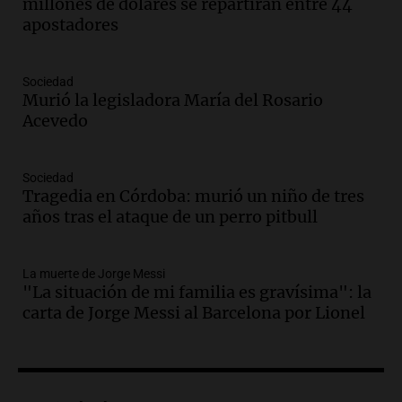
amantes de la astronomía
millones de dólares se repartirán entre 44
Amamos los Domingos
apostadores
Episodios
Audio.
“No entendíamos qué cantaban”:
Sociedad
la historia del club de Irlanda
Murió la legisladora María del Rosario
revolucionado por hinchas argentinos
Acevedo
Amamos los Domingos
Episodios
Audio.
Crisis diplomática: el embajador
Sociedad
Tragedia en Córdoba: murió un niño de tres
argentino regresa al país tras conflicto
años tras el ataque de un perro pitbull
con Brasil
Panorama Federal
Episodios
La muerte de Jorge Messi
Audio.
Bomberos asisten a senderista
"La situación de mi familia es gravísima": la
con fractura de tobillo en refugio Doña
carta de Jorge Messi al Barcelona por Lionel
Rosa
Panorama Federal
Episodios
Audio.
Amaycha del Valle avanza en