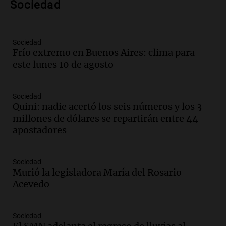
Sociedad
investigación internacional sobre asma
con nueva tecnología médica
Panorama Federal
Episodios
Sociedad
Frío extremo en Buenos Aires: clima para
Audio.
Suspenden descuento en SUBE y
este lunes 10 de agosto
aumentan tarifas del SUBTE en Buenos
Aires desde agosto
Panorama Federal
Sociedad
Episodios
Quini: nadie acertó los seis números y los 3
Audio.
Kicillof critica la desregulación
millones de dólares se repartirán entre 44
financiera y el aumento de la morosidad
apostadores
en Buenos Aires
Panorama Federal
Episodios
Sociedad
Murió la legisladora María del Rosario
Audio.
La UNT evalúa apelación ante la
Acevedo
Corte Suprema tras fallo que aparta a
Pagani como rector
Panorama Federal
Sociedad
Episodios