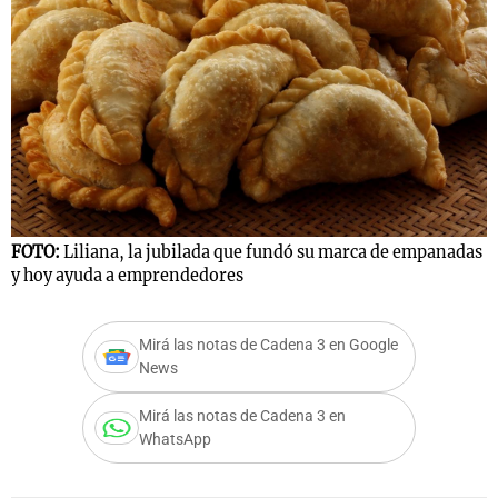
Notas
s
Notas
La Sole en
ial
Mundial 2026
Cadena 3
FOTO:
Liliana, la jubilada que fundó su marca de empanadas
y hoy ayuda a emprendedores
Mirá las notas de Cadena 3 en Google
News
Mirá las notas de Cadena 3 en
WhatsApp