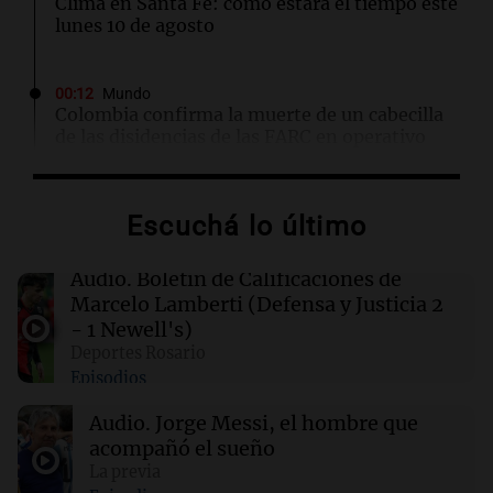
Clima en Santa Fe: cómo estará el tiempo este
lunes 10 de agosto
00:12
Mundo
Colombia confirma la muerte de un cabecilla
de las disidencias de las FARC en operativo
militar
Escuchá lo último
00:11
Clima
Clima en Rosario: cómo estará el tiempo este
lunes 10 de agosto
Audio.
Boletín de Calificaciones de
Marcelo Lamberti (Defensa y Justicia 2
- 1 Newell's)
00:06
Clima
Deportes Rosario
Clima en CABA: cómo estará el tiempo este
Episodios
lunes 10 de agosto
Audio.
Jorge Messi, el hombre que
acompañó el sueño
00:02
Mundo
Hezly Rivera, campeona olímpica, conquista
La previa
su segundo título consecutivo en gimnasia de