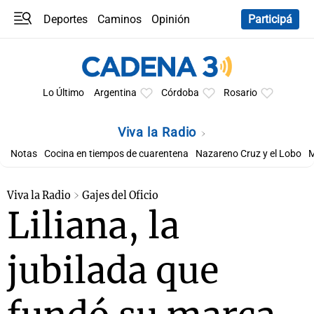
Deportes
Caminos
Opinión
Participá
Programas
Últimas coberturas
Últimas 24 h
En YouTube
Clima
Horóscopo
Lo Último
Argentina
Córdoba
Rosario
Viva la Radio
Notas
Cocina en tiempos de cuarentena
Nazareno Cruz y el Lobo
M
Viva la Radio
Gajes del Oficio
Liliana, la
jubilada que