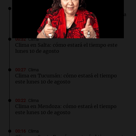
01:31
Ciencia
Estudio revela diferencias sorprendentes en la
salud entre vino, cerveza y licores
00:32
Clima
Clima en Salta: cómo estará el tiempo este
lunes 10 de agosto
00:27
Clima
Clima en Tucumán: cómo estará el tiempo
este lunes 10 de agosto
00:22
Clima
Clima en Mendoza: cómo estará el tiempo
este lunes 10 de agosto
00:16
Clima