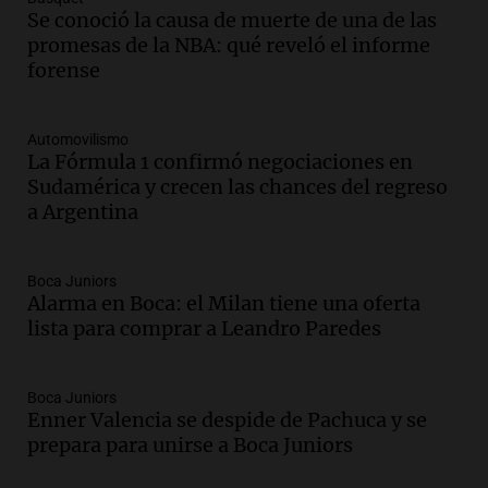
Audio.
Aumento de tarifas de luz en San
Se conoció la causa de muerte de una de las
Luis a partir de agosto por nueva
promesas de la NBA: qué reveló el informe
regulación de la energía
forense
Panorama Federal
Episodios
Automovilismo
Audio.
Gabriela Irrazábal: “Un 35,5% de
La Fórmula 1 confirmó negociaciones en
la población del país fue a templos a
Sudamérica y crecen las chances del regreso
buscar ayuda el último año”
a Argentina
La Argentina, hoy
Episodios
Audio.
"Algo pasó al aterrizar": dudas
Boca Juniors
Alarma en Boca: el Milan tiene una oferta
sobre la muerte del kitesurfista en
lista para comprar a Leandro Paredes
Santa Fe.
Noticias Rosario
Episodios
Boca Juniors
Audio.
José Roccuzzo, cortes de carne y
Enner Valencia se despide de Pachuca y se
compras de Antonella: bromas en
prepara para unirse a Boca Juniors
Rosario.
Ahora país