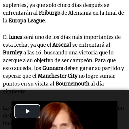
suplentes, ya que solo cinco días después se
enfrentarán al
Friburgo
de Alemania en la final de
la
Europa League
.
El
lunes
será uno de los días más importantes de
esta fecha, ya que el
Arsenal
se enfrentará al
Burnley
a las 16, buscando una victoria que lo
acerque a su objetivo de ser campeón. Para que
esto suceda, los
Gunners
deben ganar su partido y
esperar que el
Manchester City
no logre sumar
puntos en su visita al
Bournemouth
al día
siguiente.
La última vez que el
Arsenal
se consagró campeón
Play
de la Premier League fue en 2004, con la
Video
inolvidable campaña de "Los Invencibles".