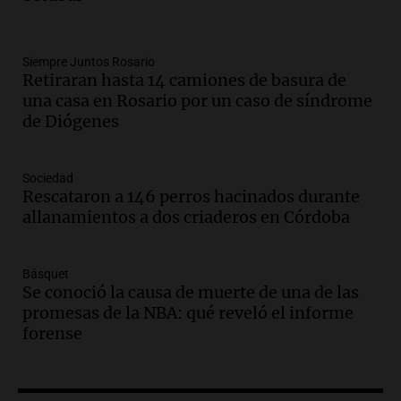
Deportes Rosario
Episodios
Audio.
Recomendaciones de vino
Siempre Juntos Rosario
Retiraran hasta 14 camiones de basura de
bonarda para disfrutar el fin de semana
una casa en Rosario por un caso de síndrome
en Mendoza
de Diógenes
Panorama Federal
Episodios
Audio.
Mañana inicia la gran exposición
Sociedad
en la Sociedad Rural de Bulaya con
Rescataron a 146 perros hacinados durante
actividades para toda la familia
allanamientos a dos criaderos en Córdoba
Panorama Federal
Episodios
Básquet
Audio.
Villa María presenta nuevos
Se conoció la causa de muerte de una de las
edificios y una casa del estudiante para
promesas de la NBA: qué reveló el informe
jóvenes de la región
forense
Panorama Federal
Episodios
Audio.
Preparativos finales para la gran