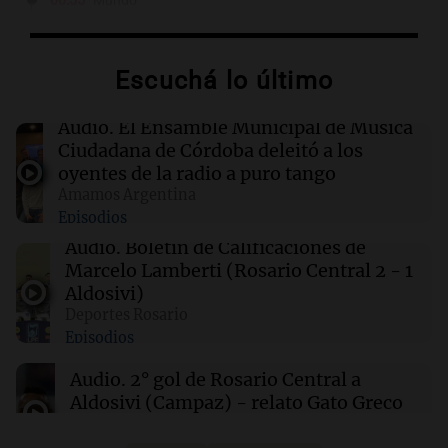
00:55
Mundo
China se prepara para el tifón Dolphin; cierran
escuelas y actividades turísticas en varias
provincias
Escuchá lo último
00:32
Clima
Audio.
El Ensamble Municipal de Música
Clima en Salta: cómo estará el tiempo este
Ciudadana de Córdoba deleitó a los
sábado 8 de agosto
oyentes de la radio a puro tango
Amamos Argentina
Episodios
00:27
Clima
Clima en Tucumán: cómo estará el tiempo
Audio.
Boletín de Calificaciones de
este sábado 8 de agosto
Marcelo Lamberti (Rosario Central 2 - 1
Aldosivi)
Deportes Rosario
00:21
Clima
Episodios
Clima en Mendoza: cómo estará el tiempo
este sábado 8 de agosto
Audio.
2° gol de Rosario Central a
Aldosivi (Campaz) - relato Gato Greco
Deportes Rosario
Episodios