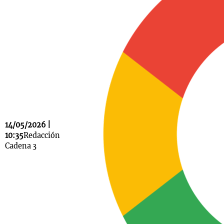
Notas
s
Notas
La Sole en
ial
Mundial 2026
Cadena 3
14/05/2026 |
10:35
Redacción
Cadena 3