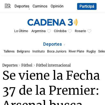
Deportes
Caminos
Opinión
Participá
Programas
Últimas coberturas
Últimas 24 h
En YouTube
Clima
Horóscopo
Lo Último
Argentina
Córdoba
Rosario
Deportes
Talleres
Belgrano
Instituto
Boca Juniors
River Plate
Rugby
Sele
Deportes
Fútbol
Fútbol internacional
Se viene la Fecha
37 de la Premier: