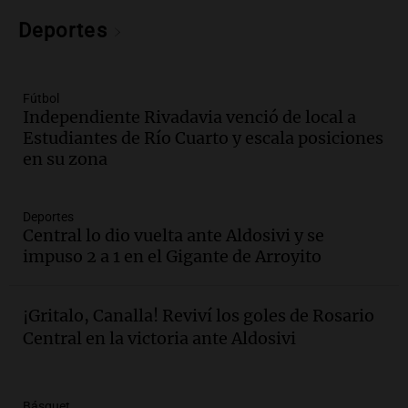
exposición en la sociedad rural de
Bulaya este sábado
Deportes
Panorama Federal
Episodios
Audio.
Denuncias por represión en el
Fútbol
Congreso y evacuación por derrame de
Independiente Rivadavia venció de local a
oxígeno en Montecastro
Estudiantes de Río Cuarto y escala posiciones
Panorama Federal
en su zona
Episodios
Audio.
Río Gallegos reporta frío extremo
Deportes
y llega avión para escuelas de la décima
Central lo dio vuelta ante Aldosivi y se
brigada aérea
impuso 2 a 1 en el Gigante de Arroyito
Panorama Federal
Episodios
Audio.
La justicia reconoce al COVID
¡Gritalo, Canalla! Reviví los goles de Rosario
como enfermedad laboral tras la muerte
Central en la victoria ante Aldosivi
de un docente
Panorama Federal
Episodios
Básquet