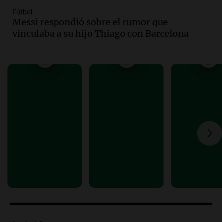
Episodios
Fútbol
Messi respondió sobre el rumor que
Audio.
José Roccuzzo, cortes de carne y
vinculaba a su hijo Thiago con Barcelona
compras de Antonella: bromas en
Rosario.
Viva la Radio Rosario
Episodios
Audio.
Luciano Cáceres llega a Córdoba a
presentar “Paraíso”, una obra que
cuestiona certezas masculinas
Amamos Argentina
Episodios