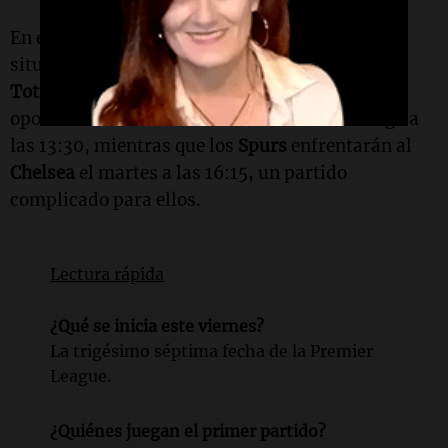
En el contexto de la lucha por no descender, la
situación es crítica entre el
West Ham
y el
Tottenham
. El primero tendrá una buena
oportunidad al visitar al
Newcastle
el domingo a
las 13:30, mientras que los
Spurs
enfrentarán al
Chelsea
el martes a las 16:15, un partido
complicado para ellos.
Lectura rápida
¿Qué se inicia este viernes?
La trigésimo séptima fecha de la Premier
League.
¿Quiénes juegan el primer partido?