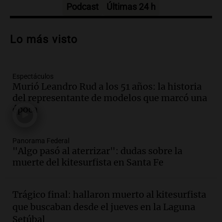
Podcast
Últimas 24 h
Audio.
Nuevo desarrollo urbano y casa
del estudiante impulsan el crecimiento
Lo más visto
en Villa María
Panorama Federal
Episodios
Espectáculos
Audio.
La gran exposición de la rural de
Murió Leandro Rud a los 51 años: la historia
la Bulaya abrirá sus puertas mañana con
del representante de modelos que marcó una
diversas actividades y sorpresas
época
Panorama Federal
Episodios
Audio.
Villa María presenta nuevos
Panorama Federal
edificios y proyecta una casa del
"Algo pasó al aterrizar": dudas sobre la
estudiante con 48 municipios
muerte del kitesurfista en Santa Fe
involucrados
Panorama Federal
Episodios
Trágico final: hallaron muerto al kitesurfista
Audio.
1° gol de Rosario Central a
que buscaban desde el jueves en la Laguna
Aldosivi (Zalazar en contra) - relato
Setúbal
Gato Greco