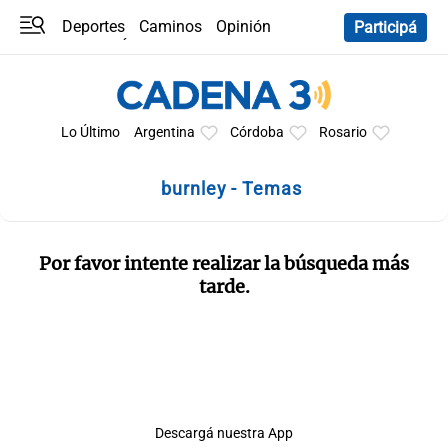
Deportes
Caminos
Opinión
Participá
Programas
Últimas coberturas
Últimas 24 h
En YouTube
Clima
Horóscopo
Lo Último
Argentina
Córdoba
Rosario
burnley - Temas
Por favor intente realizar la búsqueda más
tarde.
Descargá nuestra App