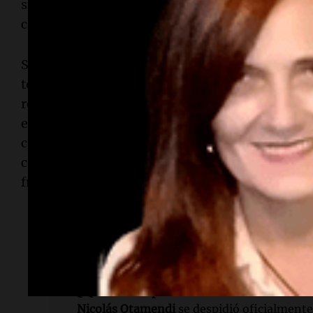
siempre. Gracias por todo,
Benfica
". Mientras d
carrera,
Otamendi
ya habría tomado una decisi
Según informó el diario portugués
A Bola
, el d
tendría elegido a
River
para continuar su carrer
resolver su futuro a nivel clubes, el central de
38
en la
Selección argentina
.
Otamendi
afrontará e
con la
Albiceleste
y buscará conseguir el
bicamp
consagración en
Qatar 2022
. El camino comenz
frente a
Argelia
.
Lectura rápida
¿Quién se despidió del Benfica?
Nicolás Otamendi
se despidió oficialmente