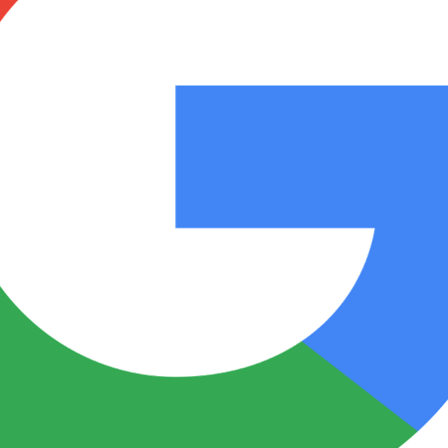
Notas
Notas
No
e en Cadena 3
El huracán de Arequito
Cadena 3 en