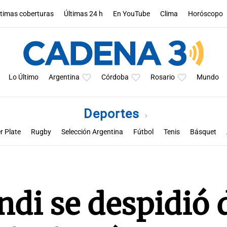
ltimas coberturas
Últimas 24 h
En YouTube
Clima
Horóscopo
Lo Último
Argentina
Córdoba
Rosario
Mundo
Deportes
r Plate
Rugby
Selección Argentina
Fútbol
Tenis
Básquet
a
Rueda la pelota
Racing de Córdoba
Superclásico cordobés
M
di se despidió 