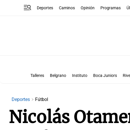
Deportes
Caminos
Opinión
Programas
Ú
Talleres
Belgrano
Instituto
Boca Juniors
Rive
Liga Superclásico
Te vi en la canch
Deportes
Fútbol
Nicolás Otamen