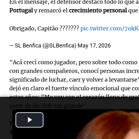
En el mensaje, el defensor destacó todo lo que 
Portugal
y remarcó el
crecimiento personal
que 
Obrigado, Capitão ???????
pic.twitter.com/7o
— SL Benfica (@SLBenfica)
May 17, 2026
"Acá crecí como jugador, pero sobre todo como
con grandes compañeros, conocí personas increí
significado de luchar, caer y volver a levantar
dejó en claro el fuerte vínculo emocional que co
estos años: "Me voy con el corazón lleno de grat
parte de un club tan grande".
Play
El zaguero cerró su despedida con una frase que
Benfica
: "Aunque hoy toque decir adiós, estos 
Video