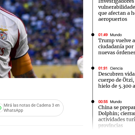
Investigadores
vulnerabilidade
que afectan a h
aeropuertos
01:49
Mundo
Trump vuelve a 
ciudadanía por
nuevas órdenes
01:31
Ciencia
Descubren vida
cuerpo de Ötzi,
hielo de 5.300 
00:55
Mundo
Mirá las notas de Cadena 3 en
China se prepar
WhatsApp
Audio.
Dolphin; cierra
actividades turí
Ensam
provincias