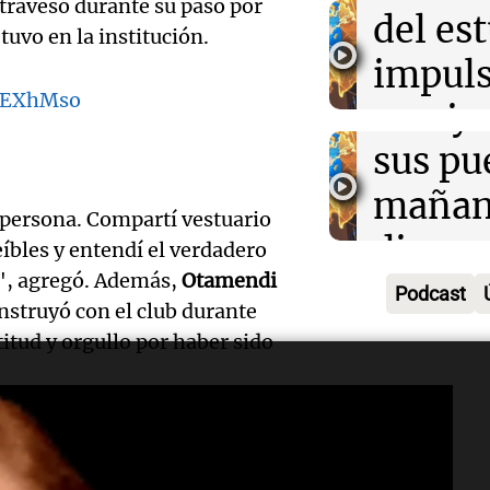
atravesó durante su paso por
exposi
del es
Greco
tuvo en la institución.
la rura
impuls
Deportes Ro
Episodios
kKEXhMso
Audio.
Bulaya
crecim
María 
sus pu
Villa 
nuevo
mañan
Panorama F
 persona. Compartí vestuario
Episodios
edifici
divers
bles y entendí el verdadero
Audio.
se", agregó. Además,
Otamendi
proyec
activi
Podcast
Rosari
nstruyó con el club durante
casa d
sorpre
itud y orgullo por haber sido
Centra
estudi
Panorama F
Aldosi
Episodios
48 mun
Audio.
 emocionó a los fanáticos del
(Zalaz
involu
colores van a estar conmigo para
Recom