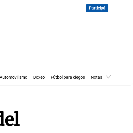
Participá
Automovilismo
Boxeo
Fútbol para ciegos
Notas
essimanía
Los Pumas en Córdoba
del