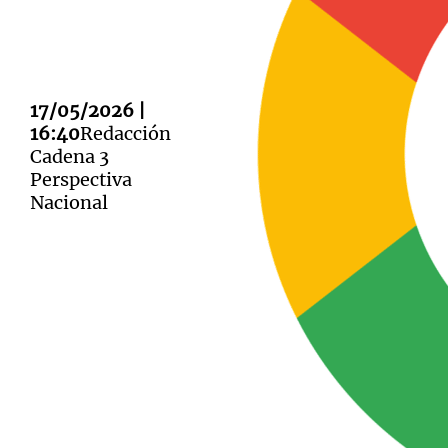
17/05/2026 |
16:40
Redacción
Notas
Notas
Cadena 3
Editorial
Mundial 2026
La Sol
Perspectiva
Nacional