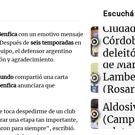
Munici
00:32
Clima
Clima en Salta:
Escuchá 
Músic
tiempo este sá
Audio.
Ciudad
Benfica
con un emotivo mensaje
00:27
Clima
de
Córdo
Clima en Tucu
. Después de
seis temporadas
en
el tiempo este 
Califi
deleitó
quipo, el defensor argentino
ión y agradecimiento.
de Mar
00:21
Clima
oyente
Clima en Mend
Audio.
el tiempo este 
Lambe
radio 
mundo
compartió una carta
de Ros
enfica
anunciara que
(Rosar
tango
00:16
Clima
Centra
Clima en Santa 
Central
Amamos Arg
tiempo este sá
Audio.
Aldosi
Episodios
me toca despedirme de un club
Aldosi
desarr
(Camp
rrar una etapa tan importante,
Deportes Ro
Audio.
urbano
on para siempre", escribió.
relato
Episodios