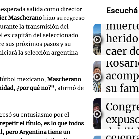
Traged
13:01
Sociedad
La Conmebol de
esperada salida como director
Escuchá 
Mendo
Messi y acompa
ier Mascherano
hizo su regreso
familia
Audio.
muerto
urante la transmisión del
llegará
el ex capitán del seleccionado
herido
12:40
Sociedad
AFA dispuso un
re sus próximos pasos y su
noche 
caer d
silencio y braz
niciará la selección argentina
Audio.
fallecimiento d
Rosari
desde 
Propi
12:39
acomp
Sociedad
puent
“Rosarino de a
Privad
l fútbol mexicano,
Mascherano
Audio.
Javkin despidió
su fami
Una mañana
nidad, ¿por qué no?"
, afirmó de
revés 
Episodios
Casabi
la mue
12:35
Sociedad
Congr
Se incendió un 
prepar
papá
Arroyito: hubo
presó su entusiasmo por el
expus
evacuados
una
epetir el título, es lo que todos
Una mañana
Audio.
debili
Episodios
l, pero Argentina tiene un
celebr