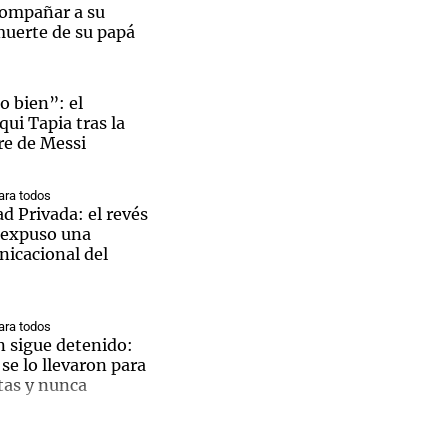
compañar a su
 muerte de su papá
o bien”: el
Notas
ui Tapia tras la
tas
Notas
re de Messi
Venezuela de
 Groenlandia
Comprometidos
Madur
ra todos
d Privada: el revés
 expuso una
nicacional del
ra todos
n sigue detenido:
e lo llevaron para
tas y nunca