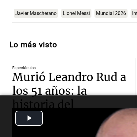
Javier Mascherano
Lionel Messi
Mundial 2026
In
Lo más visto
Espectáculos
Murió Leandro Rud a
los 51 años: la
historia del
representante de
Play
modelos que marcó
Video