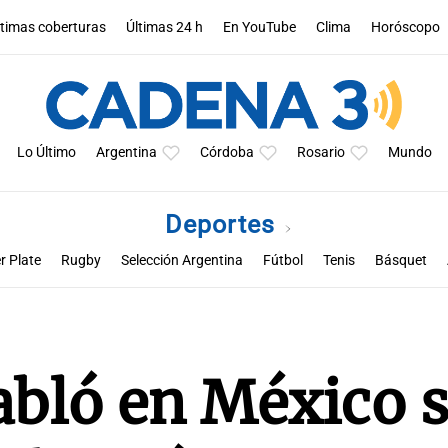
ltimas coberturas
Últimas 24 h
En YouTube
Clima
Horóscopo
Lo Último
Argentina
Córdoba
Rosario
Mundo
Deportes
r Plate
Rugby
Selección Argentina
Fútbol
Tenis
Básquet
a
Rueda la pelota
Racing de Córdoba
Superclásico cordobés
M
bló en México 