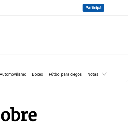
Participá
Automovilismo
Boxeo
Fútbol para ciegos
Notas
essimanía
Los Pumas en Córdoba
sobre