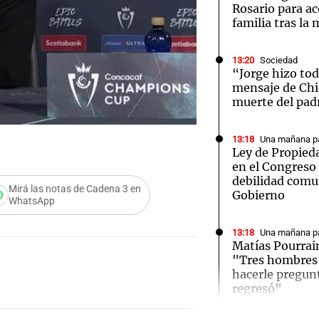
Rosario para a
familia tras la
13:20
Sociedad
“Jorge hizo tod
mensaje de Chiq
Notas
Notas
No
muerte del pad
e en Cadena 3
El huracán de Arequito
Cadena 3 en
13:18
Una mañana pa
Ley de Propieda
en el Congreso
debilidad comu
Mirá las notas de Cadena 3 en
Gobierno
WhatsApp
13:18
Una mañana pa
Matías Pourrai
"Tres hombres s
hacerle pregun
Audio.
regresó"