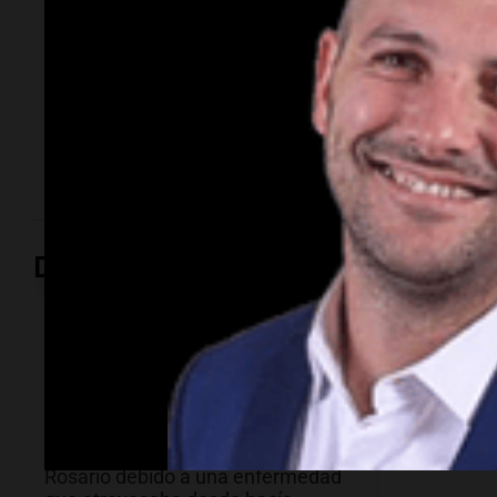
una época
El empresario y conductor falleció tras una larga
lucha contra un cáncer de parótida. Fundó una de las
agencias de modelos más reconocidas y luego volcó
su historia a la televisión.
Deportes
Deportes
Deportes
Murió Jorge Messi
Conmo
mundia
Jorge M
El papá del jugador se encontraba
padre d
internado en un sanatorio de
Rosario debido a una enfermedad