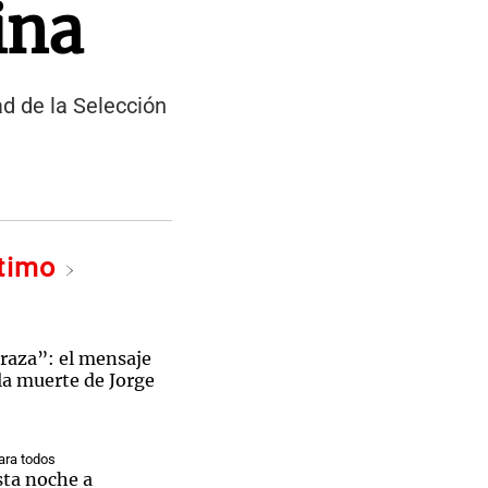
ina
ad de la Selección
ltimo
braza”: el mensaje
 la muerte de Jorge
ra todos
sta noche a