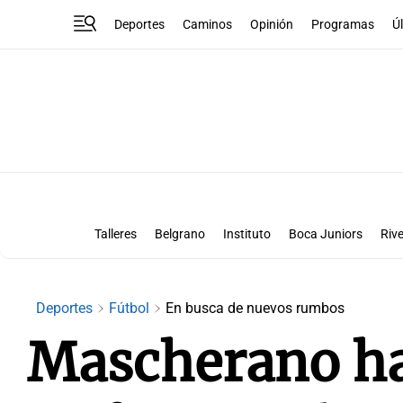
Deportes
Caminos
Opinión
Programas
Ú
Talleres
Belgrano
Instituto
Boca Juniors
Rive
Liga Superclásico
Te vi en la canch
Deportes
Fútbol
En busca de nuevos rumbos
Mascherano ha