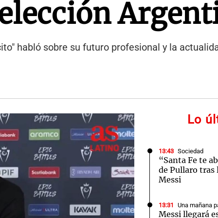
selección Argent
ito" habló sobre su futuro profesional y la actualid
Lo ú
13:43
Sociedad
“Santa Fe te a
de Pullaro tras
Messi
13:31
Una mañana pa
Messi llegará e