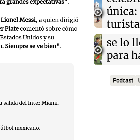
aboga
ra grandes expectativas"
.
comun
única:
Pourra
del Go
e
Lionel Messi
, a quien dirigió
turista
Audio.
"Tres
r Plate
comentó sobre cómo
Una mañana
tradic
Episodios
n Estados Unidos y su
Volunt
se lo l
n. Siempre se ve bien"
.
Toreo 
limpia
para h
Vinch
Audio.
9.000
pregun
Una mañana
histori
del rí
nunca
Episodios
Podcast
servil
y reti
regres
firmó 
hasta 
u salida del Inter Miami.
Una mañana
Episodios
Messi 
de bas
Audio.
prime
 fútbol mexicano.
jornad
Gaspar