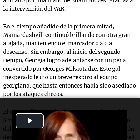
anulado por una mano de Adam Hložek, gracias a
la intervención del VAR.
En el tiempo añadido de la primera mitad,
Mamardashvili continuó brillando con otra gran
atajada, manteniendo el marcador 0 a 0 al
descanso. Sin embargo, al inicio del segundo
tiempo, Georgia logró adelantarse con un penal
convertido por Georges Mikautadze. Este gol
inesperado le dio un breve respiro al equipo
georgiano, que hasta entonces había sido asediado
por los ataques checos.
El empate llegó en el minuto 59 cuando Patrick
Play
Schick igualó el marcador con un gol que resultó
del rebote de un cabezazo de Lukáš Lingr. El balón,
Video
después de golpear el poste, fue empujado a la red