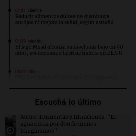
01:31
Ciencia
Reducir alimentos dulces no disminuye
antojos ni mejora la salud, según estudio
01:29
Mundo
El lago Mead alcanza su nivel más bajo en 90
años, evidenciando la crisis hídrica en EE.UU.
00:32
Clima
Clima en Salta: cómo estará el tiempo este
domingo 9 de agosto
Escuchá lo último
00:26
Clima
Clima en Tucumán: cómo estará el tiempo
este domingo 9 de agosto
Audio.
Tormentas y filtraciones: "El
agua entra por donde menos
imaginamos"
00:21
Clima