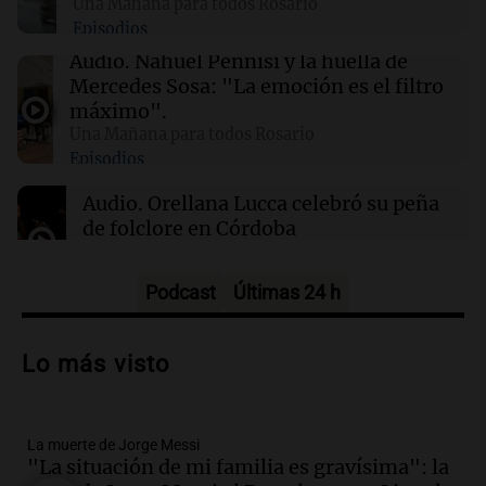
Una Mañana para todos Rosario
Clima en Mendoza: cómo estará el tiempo
Episodios
este domingo 9 de agosto
Audio.
Nahuel Pennisi y la huella de
Mercedes Sosa: "La emoción es el filtro
00:16
Clima
máximo".
Clima en Santa Fe: cómo estará el tiempo este
Una Mañana para todos Rosario
domingo 9 de agosto
Episodios
Audio.
Orellana Lucca celebró su peña
de folclore en Córdoba
Tarde y Media
Episodios
Podcast
Últimas 24 h
Audio.
Trágico accidente en Mendoza:
un muerto y varios heridos tras caída de
Lo más visto
vehículos desde un puente
Panorama Federal
Episodios
La muerte de Jorge Messi
Audio.
Tragedia en Mendoza: un muerto
"La situación de mi familia es gravísima": la
y cinco heridos tras caer dos autos desde