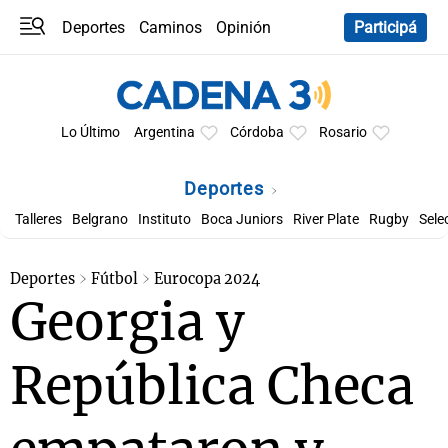
Deportes
Caminos
Opinión
Participá
Programas
Últimas coberturas
Últimas 24 h
En YouTube
Clima
Horóscopo
Lo Último
Argentina
Córdoba
Rosario
Deportes
Talleres
Belgrano
Instituto
Boca Juniors
River Plate
Rugby
Sele
Deportes
Fútbol
Eurocopa 2024
Georgia y
República Checa