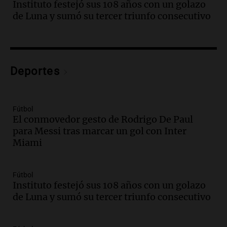
Audio.
Borges, abogada de Pourrain:
Instituto festejó sus 108 años con un golazo
"Tres hombres se lo llevaron para
de Luna y sumó su tercer triunfo consecutivo
hacerle preguntas y nunca regresó"
Una mañana para todos
Episodios
Audio.
Voluntarios limpiaron 9.000
Deportes
metros del río Suquía y retiraron hasta
800 kilos de basura por jornada
Una mañana para todos
Episodios
Fútbol
El conmovedor gesto de Rodrigo De Paul
Audio.
La historia de la servilleta que
para Messi tras marcar un gol con Inter
firmó Jorge Messi para el primer
Miami
contrato de Leo con Barcelona
Una mañana para todos
Episodios
Fútbol
Instituto festejó sus 108 años con un golazo
Audio.
Joan Gaspart: "Sin Jorge, no sé si
de Luna y sumó su tercer triunfo consecutivo
Messi hubiera llegado adonde llegó"
Una mañana para todos
Episodios