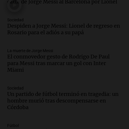
carta de Jorge Messi al Barcelona por Lionel
un puente
Una mañana para todos
Episodios
Sociedad
Audio.
Messi llegará esta noche a
Despiden a Jorge Messi: Lionel de regreso en
Rosario para acompañar a su familia
Rosario para el adiós a su papá
tras la muerte de su papá
Una mañana para todos
La muerte de Jorge Messi
Episodios
El conmovedor gesto de Rodrigo De Paul
Audio.
Ley de Propiedad Privada: el revés
para Messi tras marcar un gol con Inter
en el Congreso expuso una debilidad
Miami
comunicacional del Gobierno
Una mañana para todos
Episodios
Sociedad
Un partido de fútbol terminó en tragedia: un
Audio.
Casabindo se prepara para una
hombre murió tras descompensarse en
celebración única: 30.000 turistas y el
Córdoba
tradicional Toreo de la Vincha
Una mañana para todos
Episodios
Fútbol