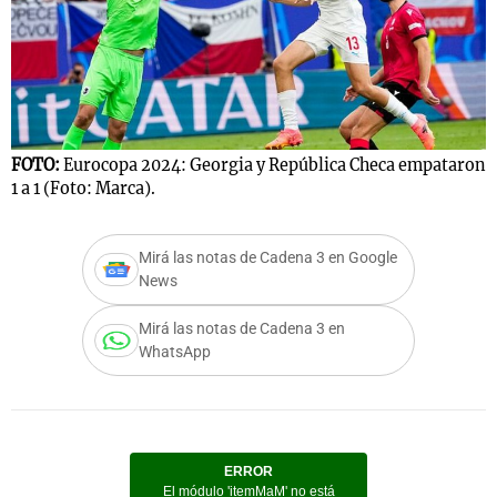
Notas
s
Notas
La Sole en
FOTO:
Eurocopa 2024: Georgia y República Checa empataron
ial
Mundial 2026
Cadena 3
1 a 1 (Foto: Marca).
Mirá las notas de Cadena 3 en Google
News
Mirá las notas de Cadena 3 en
WhatsApp