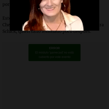
por Schick con el torso.
Este gol reavivó las esperanzas de la República
Checa, pero también marcó el fin del partido para
Schick, quien salió lesionado poco después.