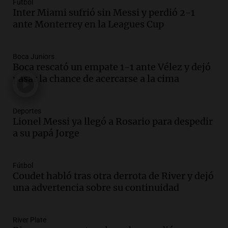
Fútbol
Inter Miami sufrió sin Messi y perdió 2-1
Audio.
El orgullo y el sueño argentino de
ante Monterrey en la Leagues Cup
Jorge Messi en una entrevista con Rony
Vargas en 2007
Una mañana para todos
Boca Juniors
Episodios
Boca rescató un empate 1-1 ante Vélez y dejó
Audio.
El abuelo de Agostina Vega, tras
pasar la chance de acercarse a la cima
las nuevas detenciones: "En esa casa
todos tenían algo que ver"
Deportes
Una mañana para todos
Lionel Messi ya llegó a Rosario para despedir
Episodios
a su papá Jorge
Audio.
Una nutricionista derribó el mito
del desayuno ideal: qué alimentos
conviene priorizar
Fútbol
Una mañana para todos
Coudet habló tras otra derrota de River y dejó
Episodios
una advertencia sobre su continuidad
Audio.
Murió Jorge Messi
River Plate
Una mañana para todos