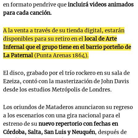
en formato pendrive que
incluirá videos animados
para cada canción.
A la venta a través de su tienda digital, estarán
disponibles para su retiro en el
local de Arte
Infernal que el grupo tiene en el barrio porteño de
La Paternal
(Punta Arenas 1864).
El disco, grabado por el trío rockero en su sala de
Ezeiza, contó con la masterización de John Davis
desde los estudios Metrópolis de Londres.
Los oriundos de Mataderos anunciaron su regreso
a los escenarios con una gira nacional para el
estreno de su
nuevo repertorio con fechas en
Córdoba, Salta, San Luis y Neuquén
, después de