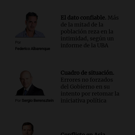
imaginamos"
Una Mañana para todos Rosario
Episodios
El dato confiable.
Más
de la mitad de la
población reza en la
intimidad, según un
Por
informe de la UBA
Federico Albarenque
Cuadro de situación.
Errores no forzados
del Gobierno en su
intento por retomar la
iniciativa política
Por
Sergio Berensztein
Conflicto en Asia.