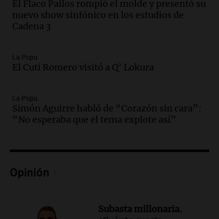
El Flaco Pailos rompió el molde y presentó su
Audio.
La UNT evalúa apelación ante la
nuevo show sinfónico en los estudios de
Corte Suprema tras fallo que aparta a
Cadena 3
Pagani como rector
Panorama Federal
Episodios
La Popu
Audio.
El cardenal Ángel Rossi advirtió
El Cuti Romero visitó a Q’ Lokura
que la justicia social viene siendo
“despreciada y burlada”
La Popu
Santa Misa
Simón Aguirre habló de “Corazón sin cara”:
Episodios
“No esperaba que el tema explote así”
Audio.
La Bulaya se prepara para el cierre
de su gran muestra anual con la
participación de miles de visitantes
Panorama Federal
Episodios
Opinión
Audio.
El Senado de Santa Fe aprueba
Ley de Emergencia Hídrica ante el
fenómeno del Niño
Subasta millonaria.
Panorama Federal