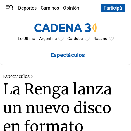
Deportes
Caminos
Opinión
Participá
Programas
Últimas coberturas
Últimas 24 h
En YouTube
Clima
Horóscopo
Lo Último
Argentina
Córdoba
Rosario
Espectáculos
Espectáculos
La Renga lanza
un nuevo disco
en formato