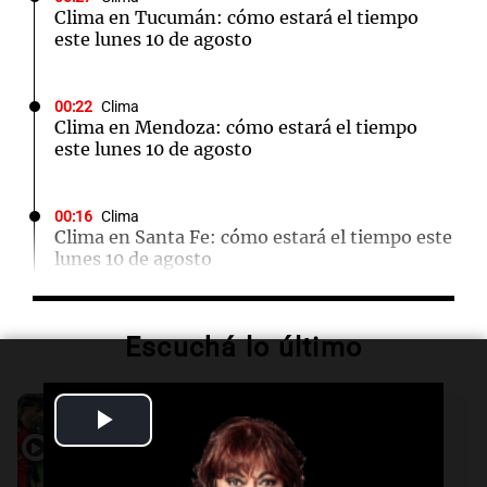
Clima en Tucumán: cómo estará el tiempo
este lunes 10 de agosto
00:22
Clima
Clima en Mendoza: cómo estará el tiempo
este lunes 10 de agosto
00:16
Clima
Clima en Santa Fe: cómo estará el tiempo este
lunes 10 de agosto
00:12
Mundo
Escuchá lo último
Colombia confirma la muerte de un cabecilla
de las disidencias de las FARC en operativo
militar
Audio.
Boletín de Calificaciones de
Play
Marcelo Lamberti (Defensa y Justicia 2
- 1 Newell's)
00:11
Clima
Video
Deportes Rosario
Clima en Rosario: cómo estará el tiempo este