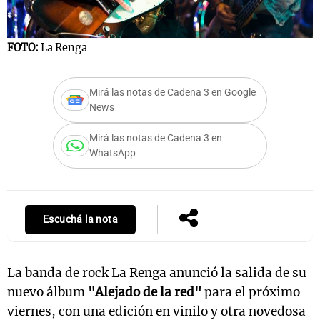
FOTO:
La Renga
Notas
s
Notas
Mirá las notas de Cadena 3 en Google
La Sole en
News
ial
Mundial 2026
Cadena 3
Mirá las notas de Cadena 3 en
WhatsApp
Escuchá la nota
La banda de rock La Renga anunció la salida de su
nuevo álbum
"Alejado de la red"
para el próximo
viernes, con una edición en vinilo y otra novedosa