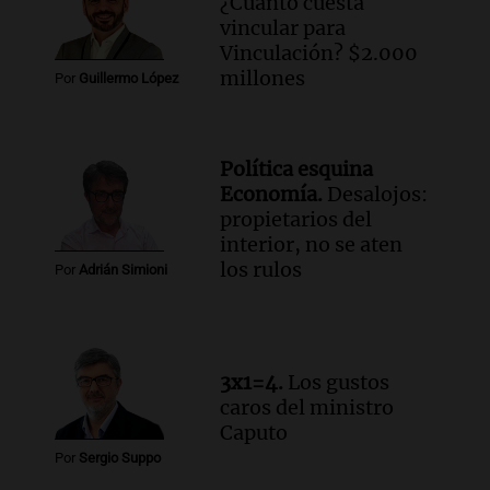
¿Cuánto cuesta
Episodios
vincular para
Audio.
Una mujer de 40 años muere en
Vinculación? $2.000
un accidente en la Ruta 321 cerca de
millones
Por
Guillermo López
García Fernández
Panorama Federal
Episodios
Política esquina
Audio.
El Tesoro Nacional captura 12
Economía.
Desalojos:
billones de pesos y genera excedente de
propietarios del
liquidez de 4 billones
interior, no se aten
Panorama Federal
los rulos
Por
Adrián Simioni
Episodios
Audio.
La lección del Titanic y la
humildad en tiempos de tormenta
según San Ignacio de Loyola
3x1=4.
Los gustos
Panorama Federal
caros del ministro
Episodios
Caputo
Audio.
Tormentas y filtraciones: "El
Por
Sergio Suppo
agua entra por donde menos