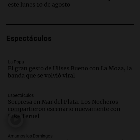
con fractura de tobillo en refugio Doña
este lunes 10 de agosto
Rosa
Panorama Federal
Episodios
Audio.
Amaycha del Valle avanza en
Espectáculos
investigación internacional sobre asma
con nueva tecnología médica
Panorama Federal
Episodios
La Popu
El gran gesto de Ulises Bueno con La Moza, la
Audio.
Suspenden descuento en SUBE y
banda que se volvió viral
aumentan tarifas del SUBTE en Buenos
Aires desde agosto
Panorama Federal
Espectáculos
Episodios
Sorpresa en Mar del Plata: Los Nocheros
Audio.
Kicillof critica la desregulación
compartieron escenario nuevamente con
financiera y el aumento de la morosidad
Kike Teruel
en Buenos Aires
Panorama Federal
Episodios
Amamos los Domingos