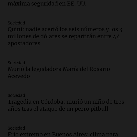
máxima seguridad en EE. UU.
Amamos los Domingos
Episodios
Audio.
El observatorio de Bosque Alegre,
Sociedad
un imperdible cordobés para los
Quini: nadie acertó los seis números y los 3
amantes de la astronomía
millones de dólares se repartirán entre 44
Amamos los Domingos
apostadores
Episodios
Audio.
“No entendíamos qué cantaban”:
Sociedad
la historia del club de Irlanda
Murió la legisladora María del Rosario
revolucionado por hinchas argentinos
Acevedo
Amamos los Domingos
Episodios
Audio.
Crisis diplomática: el embajador
Sociedad
Tragedia en Córdoba: murió un niño de tres
argentino regresa al país tras conflicto
años tras el ataque de un perro pitbull
con Brasil
Panorama Federal
Episodios
Sociedad
Audio.
Bomberos asisten a senderista
Frío extremo en Buenos Aires: clima para