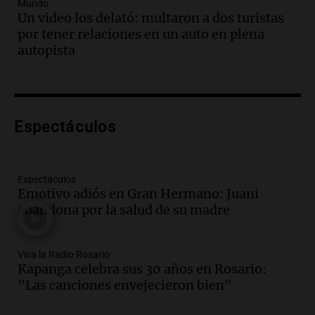
Mundo
accidente en Villa Dolores
Un video los delató: multaron a dos turistas
Panorama Federal
por tener relaciones en un auto en plena
Episodios
autopista
Audio.
El teatro Real da la bienvenida a
la temporada Rock Real con bandas
tributo todos los jueves
Panorama Federal
Espectáculos
Episodios
Audio.
Nicolás Marotta, el cordobés de
Recoleta: “Enfrentar a Boca, sea donde
sea, va a ser lindo”
Espectáculos
Emotivo adiós en Gran Hermano: Juani
La Cadena del Gol
abandona por la salud de su madre
Episodios
Audio.
Débora Blanca, psicóloga experta
en ludopatía: “Tener el casino en la
Viva la Radio Rosario
mano es muy peligroso”
Kapanga celebra sus 30 años en Rosario:
La Argentina, hoy
"Las canciones envejecieron bien"
Episodios