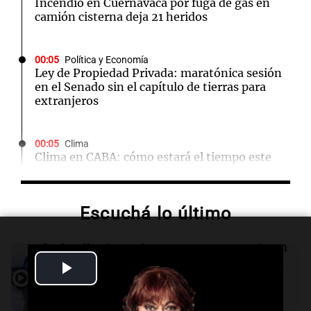
Incendio en Cuernavaca por fuga de gas en
camión cisterna deja 21 heridos
00:05
Política y Economía
Ley de Propiedad Privada: maratónica sesión
en el Senado sin el capítulo de tierras para
extranjeros
00:05
Clima
Clima en CABA: cómo estará el tiempo este
viernes 7 de agosto
Escuchá lo último
00:00
Clima
Clima en Córdoba: cómo estará el tiempo este
viernes 7 de agosto
Audio.
Sin traje de neoprene, compite en
el Mundial de Natación en aguas gélidas
Play
frente al Perito Moreno
23:50
Deportes
Turno Noche
Video
Manuel Tripano se consagró nuevamente
Episodios