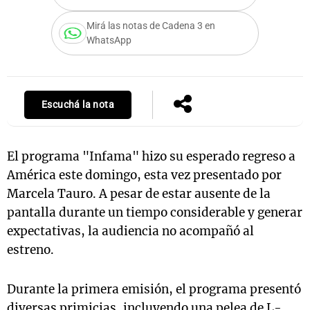
Mirá las notas de Cadena 3 en
WhatsApp
Notas
s
Notas
La Sole en
Escuchá la nota
ial
Mundial 2026
Cadena 3
El programa "Infama" hizo su esperado regreso a
América este domingo, esta vez presentado por
Marcela Tauro. A pesar de estar ausente de la
pantalla durante un tiempo considerable y generar
expectativas, la audiencia no acompañó al
estreno.
Durante la primera emisión, el programa presentó
diversas primicias, incluyendo una pelea de L-