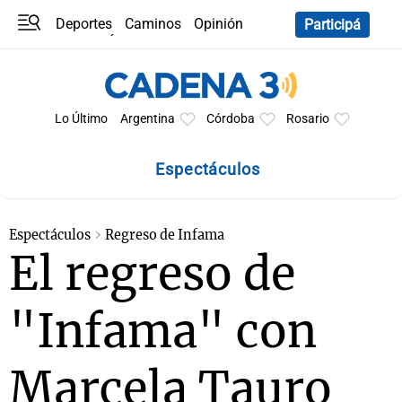
Deportes
Caminos
Opinión
Participá
Programas
Últimas coberturas
Últimas 24 h
En YouTube
Clima
Horóscopo
Lo Último
Argentina
Córdoba
Rosario
Espectáculos
Espectáculos
Regreso de Infama
El regreso de
"Infama" con
Marcela Tauro