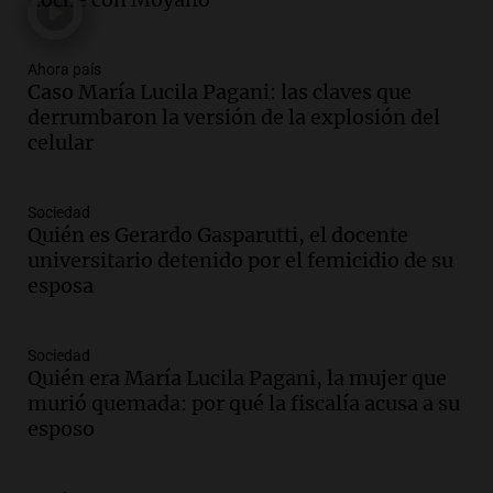
Panorama Federal
Episodios
Ahora país
Audio.
El "Mono" de Kapanga
Caso María Lucila Pagani: las claves que
adelantó su show en Rosario.
derrumbaron la versión de la explosión del
Viva la Radio Rosario
celular
Episodios
Audio.
Condenan a tres años de prisión
Sociedad
en suspenso a hombre por simular robo
Quién es Gerardo Gasparutti, el docente
de recaudación en San Luis
universitario detenido por el femicidio de su
Panorama Federal
esposa
Episodios
Audio.
Medicina reproductiva, entre la
ayuda por problemas de fertilidad y la
Sociedad
Quién era María Lucila Pagani, la mujer que
ostentación de millonarios
murió quemada: por qué la fiscalía acusa a su
Amamos Argentina
esposo
Episodios
Audio.
El juicio contra Oscar González
avanza con testimonios clave sobre el