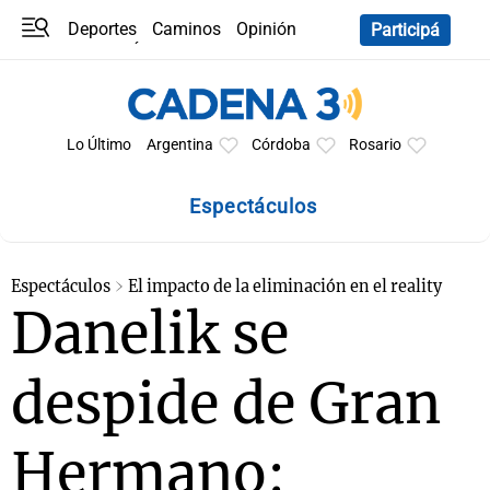
Deportes
Caminos
Opinión
Participá
Programas
Últimas coberturas
Últimas 24 h
En YouTube
Clima
Horóscopo
Lo Último
Argentina
Córdoba
Rosario
Espectáculos
Espectáculos
El impacto de la eliminación en el reality
Danelik se
despide de Gran
Hermano: