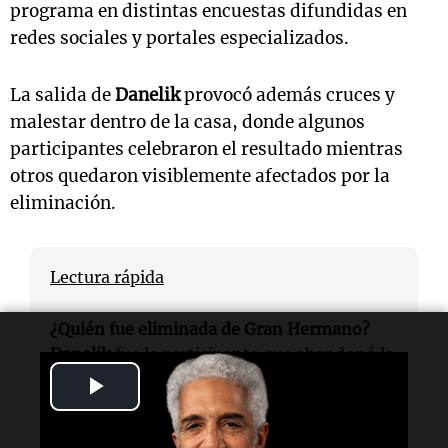
programa en distintas encuestas difundidas en
redes sociales y portales especializados.
La salida de
Danelik
provocó además cruces y
malestar dentro de la casa, donde algunos
participantes celebraron el resultado mientras
otros quedaron visiblemente afectados por la
eliminación.
Lectura rápida
¿Quién fue eliminada de Gran Hermano?
Danelik
fue la participante que abandonó la
casa por decisión del público.
Play
Video
¿Qué reacciones se generaron tras su