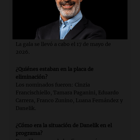
salida?
La eliminación provocó llantos, abrazos y
festejos entre los participantes.
¿Cuándo ocurrió la gala de eliminación?
La gala se llevó a cabo el 17 de mayo de
2026.
¿Quiénes estaban en la placa de
eliminación?
Los nominados fueron: Cinzia
Francischiello, Tamara Paganini, Eduardo
Carrera, Franco Zunino, Luana Fernández y
Danelik.
¿Cómo era la situación de Danelik en el
programa?