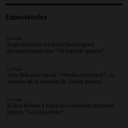
Audio.
Comienza Expo La Bulaye 2026:
Un atractivo para la ruralidad y el
Espectáculos
público en general
Noticias
Episodios
Audio.
Femicidio de Agostina Vega en
La Popu
Euge Quevedo y Candu Domínguez
Córdoba: detuvieron a otros dos
deslumbraron con “Tu falta de querer”
inquilinos por encubrimiento
Juntos
Episodios
La Popu
Audio.
Aumento de precios en papa y
Vale Márquez lanzó “Pierdo el control”, su
cebolla: hasta 300% en algunos casos,
versión de la canción de Teddy Swims
advierte Cofrutos
Panorama Federal
Episodios
La Popu
El Rey Pelusa y Francisco Benítez cantaron
Audio.
Aumento de precios en papa y
juntos “La Copa Rota”
cebolla alcanza hasta el 300% en el
mercado de Cofrutos
Panorama Federal