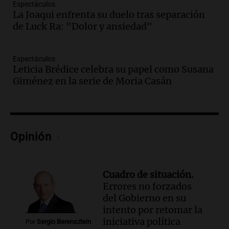
Espectáculos
Episodios
La Joaqui enfrenta su duelo tras separación
Audio.
Corte de luz en Córdoba: servicio
de Luck Ra: "Dolor y ansiedad"
casi restablecido tras los fuertes vientos
de 100 km/h
Espectáculos
Noticias
Leticia Brédice celebra su papel como Susana
Episodios
Giménez en la serie de Moria Casán
Audio.
Córdoba enfrenta los estragos del
fuerte viento: árboles y paredes caídas
en varios puntos
Noticias
Episodios
Opinión
Audio.
La peregrinación de San
Cayetano en Argentina: fe, trabajo y
agradecimiento
Cuadro de situación.
La Mesa de Café
Errores no forzados
Episodios
del Gobierno en su
Audio.
Detuvieron al hijo de Fran
intento por retomar la
Riquelme tras un operativo con 10
iniciativa política
Por
Sergio Berensztein