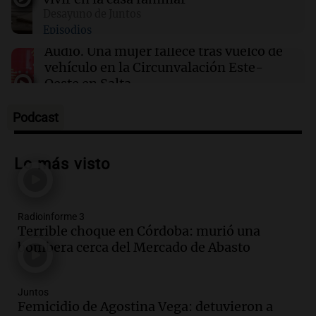
Desayuno de Juntos
Episodios
10:31
Fútbol
Messi respondió sobre el rumor que vinculaba
Audio.
Una mujer fallece tras vuelco de
a su hijo Thiago con Barcelona
vehículo en la Circunvalación Este-
Oeste en Salta
Panorama Federal
Episodios
Podcast
Audio.
Una mujer muere tras un vuelco
en la Circunvalación Este-Oeste de
Lo más visto
Salta
Panorama Federal
Episodios
Radioinforme 3
Audio.
El Polo Obrero marcha en
Terrible choque en Córdoba: murió una
Córdoba pidiendo trabajo genuino y
bombera cerca del Mercado de Abasto
mejoras en programas sociales
Panorama Federal
Episodios
Juntos
Audio.
La marcha de gremios y
Femicidio de Agostina Vega: detuvieron a