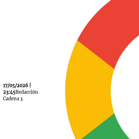
Notas
s
Notas
La Sole en
ial
Mundial 2026
Cadena 3
17/05/2026 |
23:45
Redacción
Cadena 3