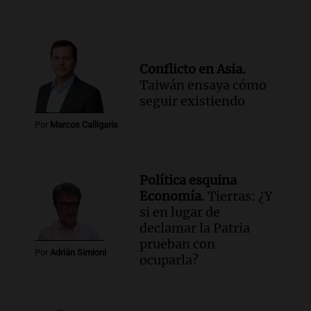
allanamientos en Rosario
Noticias Rosario
Episodios
Audio.
El obispo de Buenos Aires
Conflicto en Asia.
anticipa humilidad en el Santuario de
Taiwán ensaya cómo
San Cayetano
seguir existiendo
Panorama Federal
Episodios
Por
Marcos Calligaris
Audio.
El obispo de Buenos Aires
anticipa su homilía en el Santuario de
San Cayetano en Liniers
Política esquina
Panorama Federal
Economía.
Tierras: ¿Y
Episodios
si en lugar de
Audio.
Prisión preventiva para
declamar la Patria
motociclista por intento de homicidio
prueban con
en Santa Lucía, Tucumán
Por
Adrián Simioni
ocuparla?
Panorama Federal
Episodios