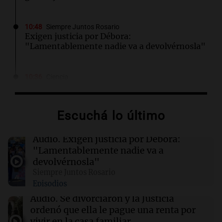
10:48
Siempre Juntos Rosario
Exigen justicia por Débora:
"Lamentablemente nadie va a devolvérnosla"
10:36
Ciencia
Investigadora del CONICET lidera
preservación del Templo de Yaguarón,
candidato a Patrimonio Mundial
Escuchá lo último
10:34
Siempre Juntos Rosario
Audio.
Exigen justicia por Débora:
La marcha de gremios y organizaciones
"Lamentablemente nadie va a
sociales por San Cayetano avanza hacia el
devolvérnosla"
Monumento
Siempre Juntos Rosario
Episodios
10:32
Mundo
Audio.
Se divorciaron y la Justicia
Alemania reporta 11.900 muertes por ola de
ordenó que ella le pague una renta por
calor, un récord en la última década
vivir en la casa familiar