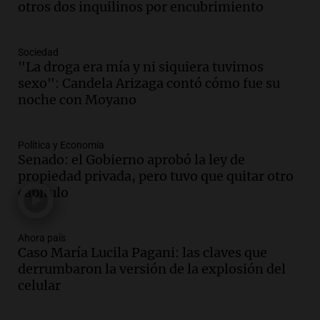
organizaciones sociales por San
otros dos inquilinos por encubrimiento
Cayetano avanza hacia el Monumento
Noticias Rosario
Sociedad
Episodios
"La droga era mía y ni siquiera tuvimos
Audio.
San Cayetano y Aumento de
sexo": Candela Arizaga contó cómo fue su
Peajes: Noticias Destacadas de
noche con Moyano
Argentina en un Resumen Actual
Noticias
Episodios
Política y Economía
Senado: el Gobierno aprobó la ley de
Audio.
Lewandowski contra el Gobierno:
propiedad privada, pero tuvo que quitar otro
"Es un proyecto de país que apunta a una
capítulo
Argentina extractivista"
Siempre Juntos Rosario
Episodios
Ahora país
Audio.
Kicillof critica la represión
Caso María Lucila Pagani: las claves que
policial en el Congreso por la ley de
derrumbaron la versión de la explosión del
propiedad privada
celular
Panorama Federal
Episodios