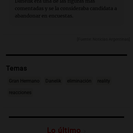
Danelik era una de las figuras más
comentadas y se la consideraba candidata a
abandonar en encuestas.
[Fuente: Noticias Argentinas]
Temas
Gran Hermano
Danelik
eliminación
reality
reacciones
Lo último