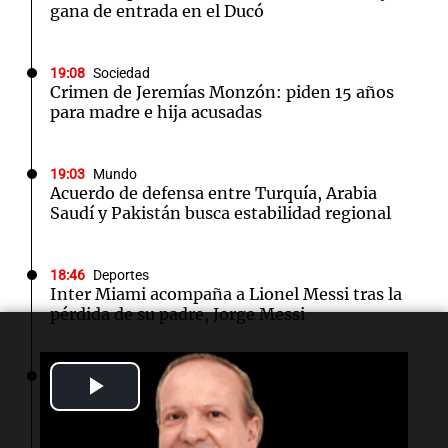
gana de entrada en el Ducó
19:08
Sociedad
Crimen de Jeremías Monzón: piden 15 años
para madre e hija acusadas
19:03
Mundo
Acuerdo de defensa entre Turquía, Arabia
Saudí y Pakistán busca estabilidad regional
18:46
Deportes
Inter Miami acompaña a Lionel Messi tras la
pérdida de su padre, Jorge Messi
18:42
La Cadena del Gol
Play
River, en caída libre: perdió 1-0 ante Tigre y
sumó su cuarta derrota al hilo
Video