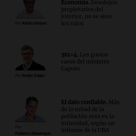
Economía.
Desalojos:
conectividad fronteriza, aérea y digital
propietarios del
con Jujuy
interior, no se aten
Panorama Federal
los rulos
Por
Adrián Simioni
Episodios
Audio.
Del fitness a la longevidad: por
qué crece el consumo de alimentos con
proteínas
3x1=4.
Los gustos
Una mañana para todos
caros del ministro
Episodios
Caputo
Audio.
Investigan un asalto millonario a
Por
Sergio Suppo
la cooperativa Talamochita en Villa
María
Panorama Federal
Episodios
El dato confiable.
Más
de la mitad de la
población reza en la
intimidad, según un
Por
informe de la UBA
Federico Albarenque