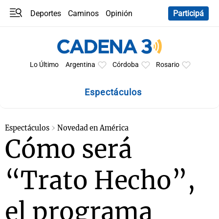
Deportes
Caminos
Opinión
Participá
Programas
Últimas coberturas
Últimas 24 h
En YouTube
Clima
Horóscopo
Lo Último
Argentina
Córdoba
Rosario
Espectáculos
Espectáculos
Novedad en América
Cómo será
“Trato Hecho”,
el programa