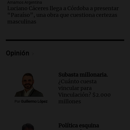
Amamos Argentina
Una mañana para todos
Luciano Cáceres llega a Córdoba a presentar
Episodios
“Paraíso”, una obra que cuestiona certezas
masculinas
Audio.
Mateo, a los 25 años, lucha
contra el tiempo: necesita un trasplante
para poder seguir viviend
Una mañana para todos
Episodios
Opinión
Audio.
Estiman que la inflación nacional
de julio será menor al 2,9% registrado
en CABA
Subasta millonaria.
Una mañana para todos
¿Cuánto cuesta
Episodios
vincular para
Audio.
Altas Cumbres: rescataron a una
Vinculación? $2.000
cabra que llevaba ocho días atrapada en
millones
Por
Guillermo López
un precipicio
Una mañana para todos
Episodios
Política esquina
Audio.
Chile planteó mejorar la