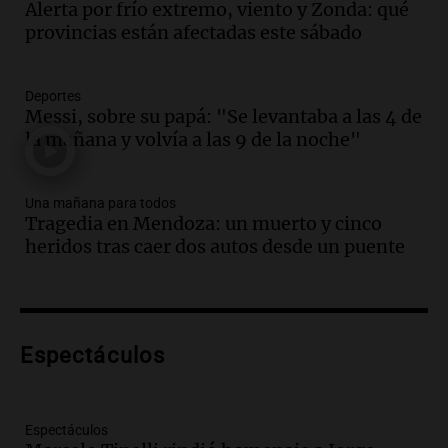
Alerta por frío extremo, viento y Zonda: qué
Audio.
Borges, abogada de Pourrain:
provincias están afectadas este sábado
"Tres hombres se lo llevaron para
hacerle preguntas y nunca regresó"
Una mañana para todos
Deportes
Episodios
Messi, sobre su papá: "Se levantaba a las 4 de
la mañana y volvía a las 9 de la noche"
Audio.
Voluntarios limpiaron 9.000
metros del río Suquía y retiraron hasta
800 kilos de basura por jornada
Una mañana para todos
Una mañana para todos
Tragedia en Mendoza: un muerto y cinco
Episodios
heridos tras caer dos autos desde un puente
Audio.
La historia de la servilleta que
firmó Jorge Messi para el primer
contrato de Leo con Barcelona
Una mañana para todos
Episodios
Espectáculos
Audio.
Joan Gaspart: "Sin Jorge, no sé si
Messi hubiera llegado adonde llegó"
Espectáculos
Una mañana para todos