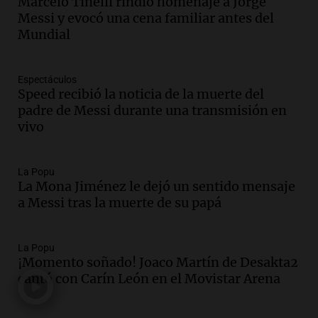
Marcelo Tinelli rindió homenaje a Jorge
Episodios
Messi y evocó una cena familiar antes del
Mundial
Audio.
El orgullo y el sueño argentino de
Jorge Messi en una entrevista con Rony
Vargas en 2007
Espectáculos
Una mañana para todos
Speed recibió la noticia de la muerte del
Episodios
padre de Messi durante una transmisión en
Audio.
El abuelo de Agostina Vega, tras
vivo
las nuevas detenciones: "En esa casa
todos tenían algo que ver"
Una mañana para todos
La Popu
La Mona Jiménez le dejó un sentido mensaje
Episodios
a Messi tras la muerte de su papá
Audio.
Una nutricionista derribó el mito
del desayuno ideal: qué alimentos
conviene priorizar
La Popu
Una mañana para todos
¡Momento soñado! Joaco Martín de Desakta2
Episodios
cantó con Carín León en el Movistar Arena
Audio.
Murió Jorge Messi