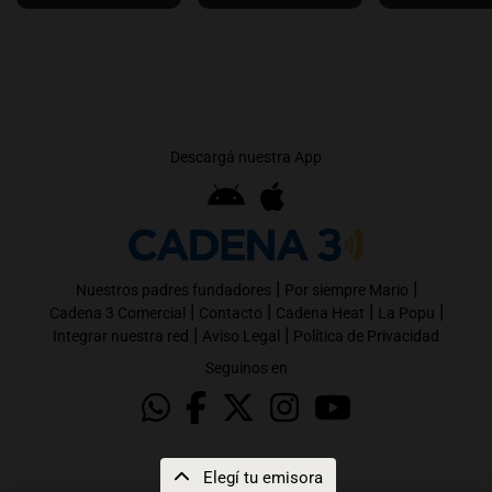
Descargá nuestra App
|
|
Nuestros padres fundadores
Por siempre Mario
|
|
|
|
Cadena 3 Comercial
Contacto
Cadena Heat
La Popu
|
|
Integrar nuestra red
Aviso Legal
Política de Privacidad
Seguinos en
Elegí tu emisora