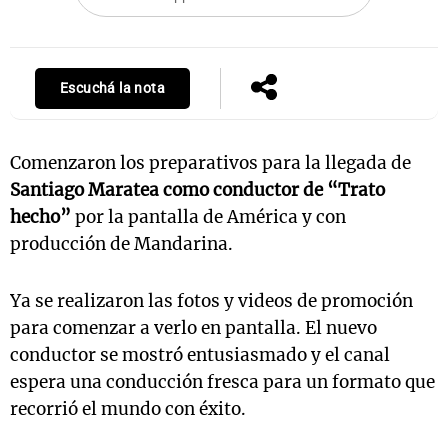
Notas
Escuchá la nota
s
Notas
La Sole en
ial
Mundial 2026
Cadena 3
Comenzaron los preparativos para la llegada de
Santiago Maratea como conductor de “Trato
hecho”
por la pantalla de América y con
producción de Mandarina.
Ya se realizaron las fotos y videos de promoción
para comenzar a verlo en pantalla. El nuevo
conductor se mostró entusiasmado y el canal
espera una conducción fresca para un formato que
recorrió el mundo con éxito.