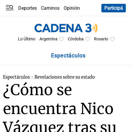
Deportes
Caminos
Opinión
Participá
Programas
Últimas coberturas
Últimas 24 h
En YouTube
Clima
Horóscopo
Lo Último
Argentina
Córdoba
Rosario
Espectáculos
Espectáculos
Revelaciones sobre su estado
¿Cómo se
encuentra Nico
Vázquez tras su