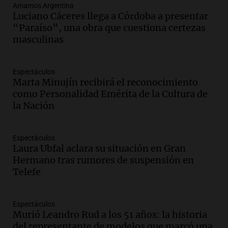
Audio.
Iliana Lick, la argentina detenida
Amamos Argentina
por el ICE, obtuvo la libertad bajo fianza
Luciano Cáceres llega a Córdoba a presentar
en Estados Unidos
“Paraíso”, una obra que cuestiona certezas
Buen día, Argentina
masculinas
Episodios
Audio.
Jugueterías en transformación:
Espectáculos
crece la venta online y cae el
Marta Minujín recibirá el reconocimiento
movimiento en los locales
como Personalidad Emérita de la Cultura de
Buen día, Argentina
la Nación
Episodios
Audio.
Por qué nos cuesta decir que no y
Espectáculos
qué consecuencias tiene ceder siempre
Laura Ubfal aclara su situación en Gran
Buen día, Argentina
Hermano tras rumores de suspensión en
Episodios
Telefe
Audio.
El alfajor argentino busca a sus
nuevos campeones en una competencia
Espectáculos
nacional
Murió Leandro Rud a los 51 años: la historia
Buen día, Argentina
del representante de modelos que marcó una