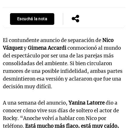
Escuchá la nota
Notas
s
Notas
La Sole en
El contundente anuncio de separación de
Nico
ial
Mundial 2026
Cadena 3
Vázquez
y
Gimena Accardi
conmocionó al mundo
del espectáculo por ser una de las parejas más
consolidadas del ambiente. Si bien circularon
rumores de una posible infidelidad, ambas partes
desmintieron esa versión y aclararon que fue una
decisión muy difícil.
A una semana del anuncio,
Yanina Latorre
dio a
conocer cómo vive sus días de soltero el actor de
Rocky. “Anoche volví a hablar con Nico por
teléfono.
Está mucho más flaco, está muy caído,