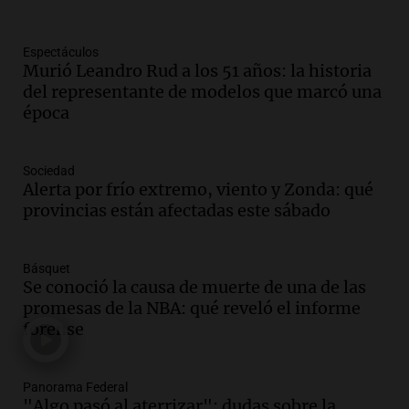
Panorama Federal
Episodios
Espectáculos
Audio.
Mujer de 92 años fallece
Murió Leandro Rud a los 51 años: la historia
mientras esperaba cobrar su jubilación
del representante de modelos que marcó una
en San Luis
época
Panorama Federal
Episodios
Audio.
Detienen a Sergio Fárez por
Sociedad
abuso sexual: juicio programado para
Alerta por frío extremo, viento y Zonda: qué
diciembre de 2025
provincias están afectadas este sábado
Panorama Federal
Episodios
Básquet
Audio.
Familiares de Lautaro Britos
Se conoció la causa de muerte de una de las
convocan marcha por justicia tras su
promesas de la NBA: qué reveló el informe
trágica muerte en Villa Mercedes
forense
Panorama Federal
Episodios
Audio.
Reparaciones en acueducto
Panorama Federal
"Algo pasó al aterrizar": dudas sobre la
Novalí finalizan y se normaliza el