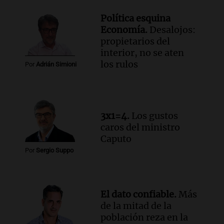
Deportes Rosario
Política esquina
Episodios
Economía.
Desalojos:
Audio.
2° gol de Rosario Central a
propietarios del
Aldosivi (Campaz) - relato Gato Greco
interior, no se aten
los rulos
Deportes Rosario
Por
Adrián Simioni
Episodios
3x1=4.
Los gustos
caros del ministro
Caputo
Por
Sergio Suppo
El dato confiable.
Más
de la mitad de la
población reza en la