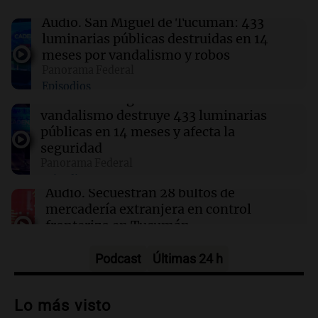
Un politólogo brasileño afirmó que Hezbolá
opera en la Triple Frontera
Audio.
San Miguel de Tucumán: 433
luminarias públicas destruidas en 14
meses por vandalismo y robos
08:30
Sociedad
Panorama Federal
Tratamientos para el sobrepeso: más
Episodios
accesibles y con menos mitos en Argentina
Audio.
San Miguel de Tucumán:
vandalismo destruye 433 luminarias
públicas en 14 meses y afecta la
08:27
La Cadena del Gol
River se enfrentará a Tigre en un duelo crucial
seguridad
para el futuro de Coudet
Panorama Federal
Episodios
Audio.
Secuestran 28 bultos de
mercadería extranjera en control
fronterizo en Tucumán
Panorama Federal
Episodios
Podcast
Últimas 24 h
Audio.
El futuro de la industria
alimentaria: nuevas proteínas y hábitos
Lo más visto
de consumo en Argentina