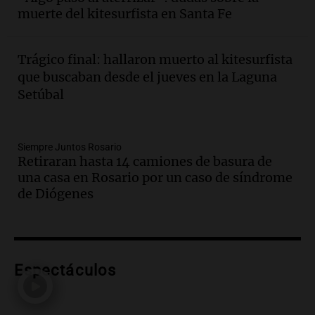
muerte del kitesurfista en Santa Fe
suministro de agua en San Luis
Panorama Federal
Episodios
Trágico final: hallaron muerto al kitesurfista
Audio.
Docentes de Jujuy enfrentan
que buscaban desde el jueves en la Laguna
descuentos de salarios de hasta 700.000
Setúbal
pesos, denuncia sindicato
Panorama Federal
Episodios
Siempre Juntos Rosario
Audio.
Brutal asalto en Concepción:
Retiraran hasta 14 camiones de basura de
anciano de 88 años golpeado para
una casa en Rosario por un caso de síndrome
robarle un millón de pesos
de Diógenes
Panorama Federal
Episodios
Audio.
Rechazaron el pedido de Facundo
Moyano para levantar la perimetral
sobre Candela Arizaga
Espectáculos
Panorama Federal
Episodios