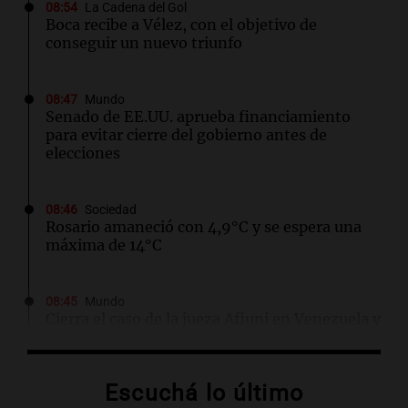
08:54
La Cadena del Gol
Boca recibe a Vélez, con el objetivo de
conseguir un nuevo triunfo
08:47
Mundo
Senado de EE.UU. aprueba financiamiento
para evitar cierre del gobierno antes de
elecciones
08:46
Sociedad
Rosario amaneció con 4,9°C y se espera una
máxima de 14°C
08:45
Mundo
Cierra el caso de la jueza Afiuni en Venezuela y
se restituye su libertad plena
Escuchá lo último
08:34
Sociedad