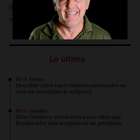
Gimena Accardi
separación
espectáculo
noticias
Lo último
09:15
Recetas
Descubre cómo hacer helados artesanales en
casa sin necesidad de máquina
09:13
Sociedad
Altas Cumbres: rescataron a una cabra que
llevaba ocho días atrapada en un precipicio