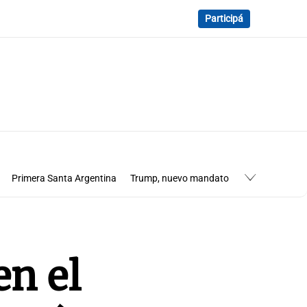
Participá
Primera Santa Argentina
Trump, nuevo mandato
ena 3 en Vaticano
Los cardenales de Francisco
Medio Oriente
Elecciones en Uruguay 2024
en el