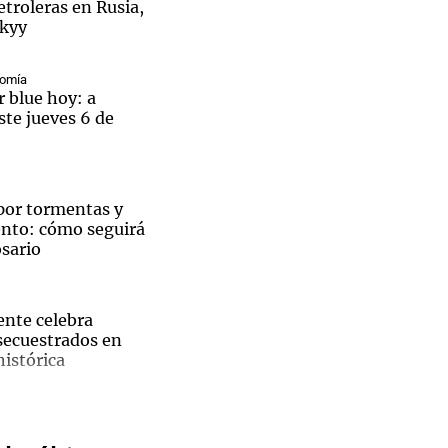
etroleras en Rusia,
skyy
nomía
r blue hoy: a
Notas
ste jueves 6 de
tas
Notas
Venezuela de
 Groenlandia
Comprometidos
Madur
 por tormentas y
ento: cómo seguirá
osario
ente celebra
secuestrados en
istórica
El
que no hubo fuga
eo