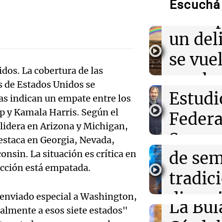
de fósforo blan
Escuchá 
en Corea del Su
Audio.
concep
gerent
un del
06:30
Sociedad
Alerta meteoro
Expon
se vue
medio país: tod
complicadas por
os. La cobertura de las
visitó 
con la
fuerte
s de Estados Unidos se
Audio.
Estudi
de las
tas indican un empate entre los
06:22
Sociedad
 y Kamala Harris. Según el
Ex fiscal comp
patron
Federa
Amamos Arg
Argentina con e
idera en Arizona y Michigan,
Episodios
guerras de Mal
Ticino
Seguro
estaca en Georgia, Nevada,
Audio.
de se
onsin. La situación es crítica en
Aapres
06:15
Boca Juniors
Prepar
Boca y Vélez Sa
ección está empatada.
tradic
Rosari
detalles del du
para la
Audio.
divers
Congreso A
enviado especial a Washington,
La Bul
Episodios
ialmente a esos siete estados"
Galleg
campo