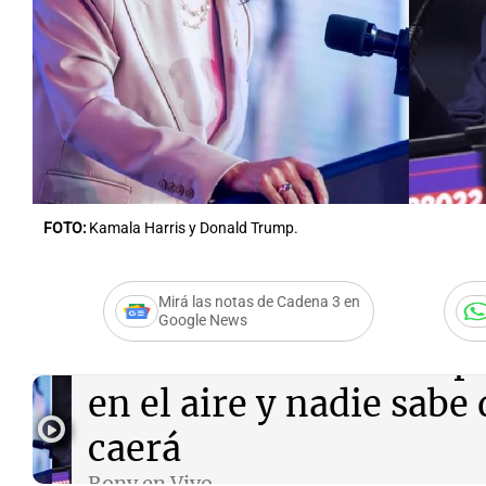
Notas
Notas
Editorial
Mundial 2026
La Sol
FOTO:
Kamala Harris y Donald Trump.
Mirá las notas de Cadena 3 en
Google News
Audio.
Harris o Trump:
en el aire y nadie sabe
caerá
Rony en Vivo