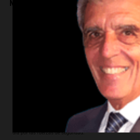
Mundo
Mundo
Nigeria: Presidente
celebra rescate de
308 secuestrados en
una operación
histórica
El presidente de Nigeria, Bola Tinubu, anunció la
liberación de 308 personas secuestradas en el norte
del país, destacando la importancia de esta
operación como la más grande realizada en un solo
día por las fuerzas de seguridad.