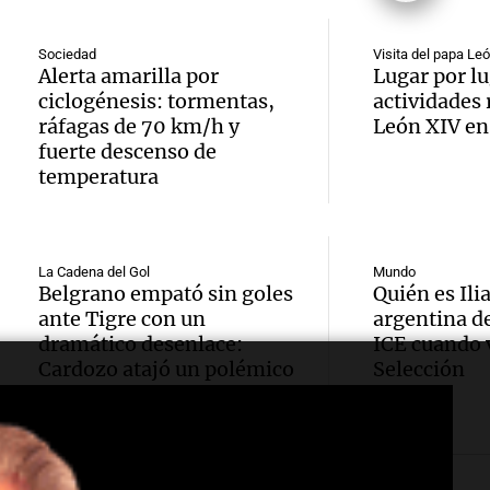
Audio.
accide
récord
Panorama F
Episodios
Histor
en San
atleta
Sociedad
Visita del papa Le
Alerta amarilla por
Lugar por lu
la UBA
dejó tr
países
ciclogénesis: tormentas,
actividades 
ráfagas de 70 km/h y
León XIV en
Audio.
la mar
jóvene
Amamos Arg
fuerte descenso de
Episodios
temperatura
estuvo
atrás 
muerto
Estudi
de Tie
herido
Audio.
Federa
“Fren
Panorama F
La Cadena del Gol
Mundo
Belgrano empató sin goles
Quién es Ilia
Episodios
del Pa
Seguro
saqueo
ante Tigre con un
argentina de
dramático desenlace:
ICE cuando v
Intern
adelan
recurs
Cardozo atajó un polémico
Selección
penal
Audio.
Cristo
nuevo 
Amamos Arg
Episodios
Estudi
Redent
Cadena