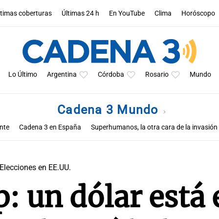
ltimas coberturas
Últimas 24 h
En YouTube
Clima
Horóscopo
Lo Último
Argentina
Córdoba
Rosario
Mundo
Cadena 3 Mundo
nte
Cadena 3 en España
Superhumanos, la otra cara de la invasión
y
El Camino de Santiago
Curazao
Terremoto en Marruecos
Cad
Primer consistorio de León XIV
Elecciones en España
Guerra en 
Elecciones en EE.UU.
: un dólar está 