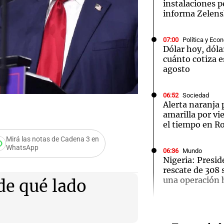
instalaciones p
informa Zelen
07:00
Política y Eco
Dólar hoy, dóla
cuánto cotiza e
Notas
Notas
No
agosto
e en Cadena 3
El huracán de Arequito
Cadena 3 en
06:52
Sociedad
Alerta naranja
amarilla por vi
el tiempo en R
Mirá las notas de Cadena 3 en
WhatsApp
06:36
Mundo
Nigeria: Presid
 un dólar está
rescate de 308 
una operación h
 de qué lado
Audio.
06:31
Mundo
EEUU asegura 
"tarar