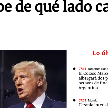
be de qué lado c
Lo ú
07:11
Deportes Rosa
El Coloso Marce
albergará dos p
octavos de fina
Argentina
07:03
Mundo
Ucrania intensi