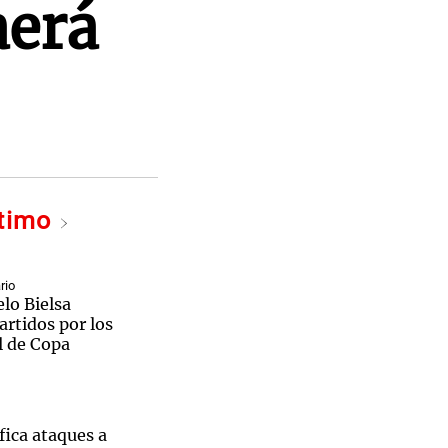
aerá
ltimo
rio
lo Bielsa
artidos por los
l de Copa
fica ataques a