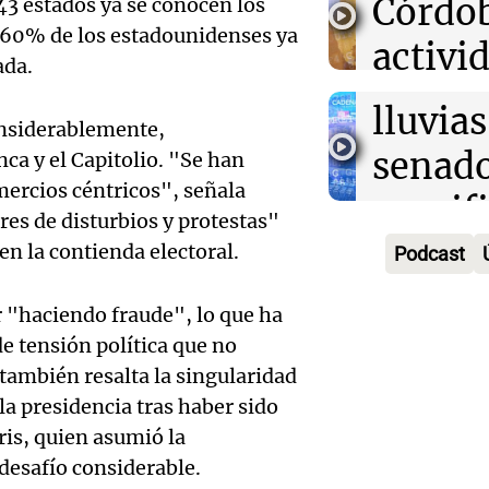
Córdo
 43 estados ya se conocen los
enfren
Panorama F
 60% de los estadounidenses ya
Audio.
activi
Episodios
ada.
secuel
Mendo
horari
lluvias
onsiderablemente,
celebr
apertu
senad
ca y el Capitolio. "Se han
apertu
Panorama F
mercios céntricos", señala
manifi
Episodios
centro
s de disturbios y protestas"
oposic
n la contienda electoral.
Podcast
Penite
de tier
Audio.
Park tr
 "haciendo fraude", lo que ha
Audio.
Panorama F
de tensión política que no
en Ros
años d
Episodios
Pedro
también resalta la singularidad
piden 
por fal
la presidencia tras haber sido
Colom
ris, quien asumió la
ley Jo
nieve
remat
 desafío considerable.
Viva la Radi
Panorama F