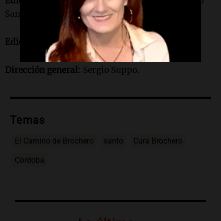
Edición de sonido y producción artística:
Waldo
Sandoval
Edición de piezas para redes:
Sabrina Gamarra
Dirección general:
Sergio Suppo.
Temas
El Camino de Brochero
santo
Cura Brochero
Córdoba