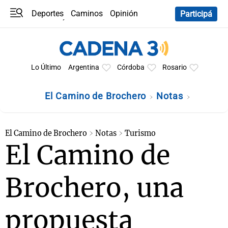
Deportes
Caminos
Opinión
Participá
Programas
Últimas coberturas
Últimas 24 h
En YouTube
Clima
Horóscopo
Lo Último
Argentina
Córdoba
Rosario
El Camino de Brochero
Notas
El Camino de Brochero
Notas
Turismo
El Camino de
Brochero, una
propuesta