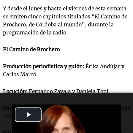
Y desde el lunes y hasta el viernes de esta semana
se emiten cinco capítulos titulados “El Camino de
Brochero, de Córdoba al mundo”, durante la
programación de la radio.
El Camino de Brochero
Producción periodística y guión:
Érika Andújar y
Carlos Marcó
Locución:
Fernando Zavala y Daniela Toni
Participaciones especiales:
Fernando Genesir, José
Play
“Chema” Forte y Alberto Roselli
Video