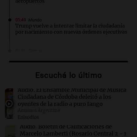
aeropuertos
01:49
Mundo
Trump vuelve a intentar limitar la ciudadanía
por nacimiento con nuevas órdenes ejecutivas
01:31
Ciencia
Descubren vida inesperada en el cuerpo de
Ötzi, el hombre de hielo de 5.300 años
Escuchá lo último
00:55
Mundo
China se prepara para el tifón Dolphin; cierran
Audio.
El Ensamble Municipal de Música
escuelas y actividades turísticas en varias
Ciudadana de Córdoba deleitó a los
provincias
oyentes de la radio a puro tango
Amamos Argentina
Episodios
00:32
Clima
Clima en Salta: cómo estará el tiempo este
Audio.
Boletín de Calificaciones de
sábado 8 de agosto
Marcelo Lamberti (Rosario Central 2 - 1