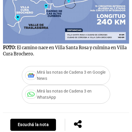
Notas
s
Notas
La Sole en
ial
Mundial 2026
Cadena 3
FOTO:
El camino nace en Villa Santa Rosa y culmina en Villa
Cura Brochero.
Mirá las notas de Cadena 3 en Google
News
Mirá las notas de Cadena 3 en
WhatsApp
Escuchá la nota