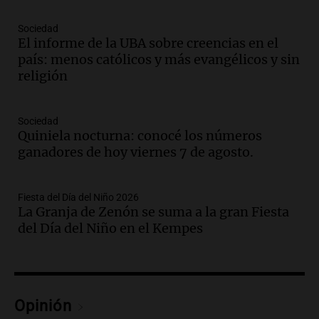
Panorama Federal
Episodios
Sociedad
El informe de la UBA sobre creencias en el
Audio.
La justicia reconoce al COVID
país: menos católicos y más evangélicos y sin
como enfermedad laboral tras la muerte
religión
de un docente
Panorama Federal
Episodios
Sociedad
Audio.
Aumento de tarifas de luz en San
Quiniela nocturna: conocé los números
Luis a partir de agosto por nueva
ganadores de hoy viernes 7 de agosto.
regulación de la energía
Panorama Federal
Episodios
Fiesta del Día del Niño 2026
La Granja de Zenón se suma a la gran Fiesta
Audio.
Gabriela Irrazábal: “Un 35,5% de
del Día del Niño en el Kempes
la población del país fue a templos a
buscar ayuda el último año”
La Argentina, hoy
Episodios
Audio.
"Algo pasó al aterrizar": dudas
Opinión
sobre la muerte del kitesurfista en