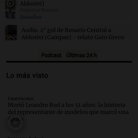
Aldosivi)
Deportes Rosario
00:27
Clima
Episodios
Clima en Tucumán: cómo estará el tiempo
este sábado 8 de agosto
Audio.
2° gol de Rosario Central a
Aldosivi (Campaz) - relato Gato Greco
Deportes Rosario
Episodios
Podcast
Últimas 24 h
Audio.
Nuevo desarrollo urbano y casa
del estudiante impulsan el crecimiento
Lo más visto
en Villa María
Panorama Federal
Episodios
Espectáculos
Audio.
La gran exposición de la rural de
Murió Leandro Rud a los 51 años: la historia
la Bulaya abrirá sus puertas mañana con
del representante de modelos que marcó una
diversas actividades y sorpresas
época
Panorama Federal
Episodios
Audio.
Villa María presenta nuevos