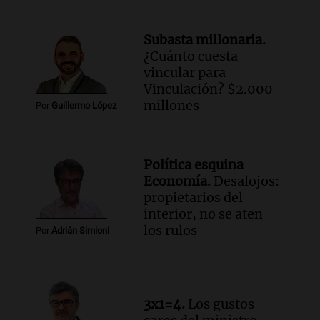
Santa Fe.
Noticias Rosario
Subasta millonaria.
Episodios
¿Cuánto cuesta
Audio.
José Roccuzzo, cortes de carne y
vincular para
compras de Antonella: bromas en
Vinculación? $2.000
Rosario.
millones
Por
Guillermo López
Ahora país
Episodios
Audio.
José Roccuzzo, cortes de carne y
Política esquina
compras de Antonella: bromas en
Economía.
Desalojos:
Rosario.
propietarios del
Viva la Radio Rosario
interior, no se aten
Episodios
los rulos
Por
Adrián Simioni
Audio.
Luciano Cáceres llega a Córdoba a
presentar “Paraíso”, una obra que
cuestiona certezas masculinas
Amamos Argentina
3x1=4.
Los gustos
Episodios