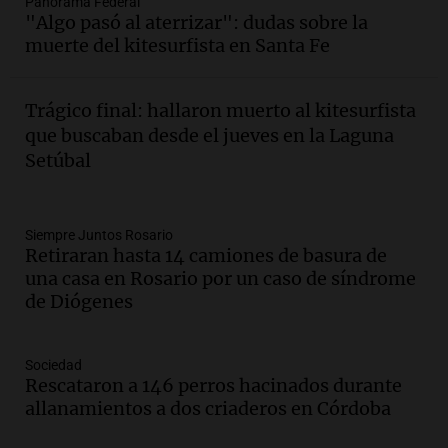
Panorama Federal
edificios y proyecta una casa del
"Algo pasó al aterrizar": dudas sobre la
estudiante con 48 municipios
muerte del kitesurfista en Santa Fe
involucrados
Panorama Federal
Episodios
Trágico final: hallaron muerto al kitesurfista
Audio.
1° gol de Rosario Central a
que buscaban desde el jueves en la Laguna
Aldosivi (Zalazar en contra) - relato
Setúbal
Gato Greco
Deportes Rosario
Episodios
Audio.
Recomendaciones de vino
Siempre Juntos Rosario
Retiraran hasta 14 camiones de basura de
bonarda para disfrutar el fin de semana
una casa en Rosario por un caso de síndrome
en Mendoza
de Diógenes
Panorama Federal
Episodios
Audio.
Mañana inicia la gran exposición
Sociedad
en la Sociedad Rural de Bulaya con
Rescataron a 146 perros hacinados durante
actividades para toda la familia
allanamientos a dos criaderos en Córdoba
Panorama Federal