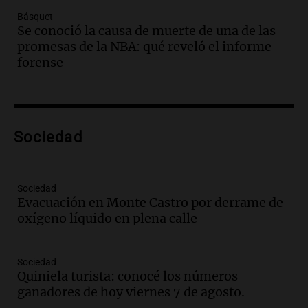
Episodios
Básquet
Audio.
Villa María presenta nuevos
Se conoció la causa de muerte de una de las
edificios y una casa del estudiante para
promesas de la NBA: qué reveló el informe
jóvenes de la región
forense
Panorama Federal
Episodios
Audio.
Preparativos finales para la gran
exposición en la sociedad rural de
Bulaya este sábado
Sociedad
Panorama Federal
Episodios
Audio.
Denuncias por represión en el
Sociedad
Congreso y evacuación por derrame de
Evacuación en Monte Castro por derrame de
oxígeno en Montecastro
oxígeno líquido en plena calle
Panorama Federal
Episodios
Sociedad
Audio.
Río Gallegos reporta frío extremo
Quiniela turista: conocé los números
y llega avión para escuelas de la décima
ganadores de hoy viernes 7 de agosto.
brigada aérea