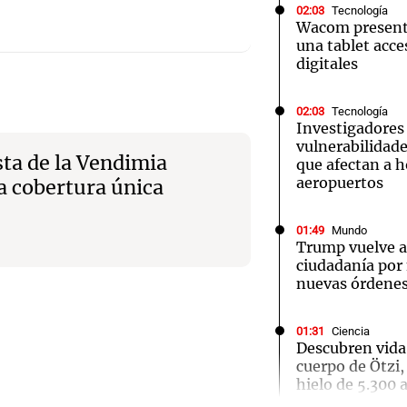
02:03
Tecnología
Wacom presenta
una tablet acces
digitales
02:03
Tecnología
Notas
Notas
No
Investigadores
vulnerabilidade
sta de la Vendimia
e en Cadena 3
El huracán de Arequito
Cadena 3 en
que afectan a h
aeropuertos
na cobertura única
01:49
Mundo
Trump vuelve a 
ciudadanía por
nuevas órdenes
01:31
Ciencia
Audio.
Descubren vida
cuerpo de Ötzi,
Ensam
hielo de 5.300 