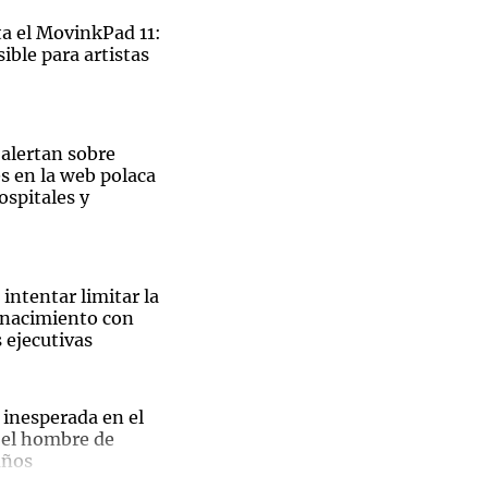
 el MovinkPad 11:
ible para artistas
Notas
tas
Notas
 alertan sobre
Venezuela de
s en la web polaca
 Groenlandia
Comprometidos
Madur
ospitales y
intentar limitar la
 nacimiento con
 ejecutivas
El
 inesperada en el
 el hombre de
ble
años