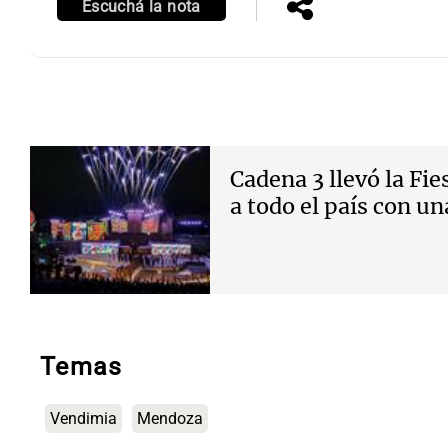
Escuchá la nota
Notas
Notas
Cadena 3 llevó la Fie
Editorial
Mundial 2026
La Sol
a todo el país con u
Temas
Vendimia
Mendoza