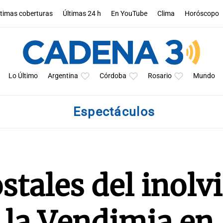
ltimas coberturas
Últimas 24 h
En YouTube
Clima
Horóscopo
Lo Último
Argentina
Córdoba
Rosario
Mundo
Espectáculos
stales del inolv
e la Vendimia en