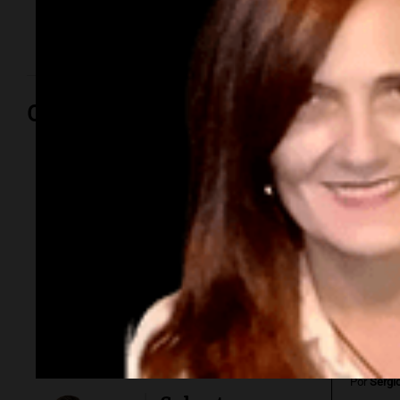
negra dominicana y empieza a sentir lo mismo que
ella.
Opinión
Por
Adriá
Por
Sergi