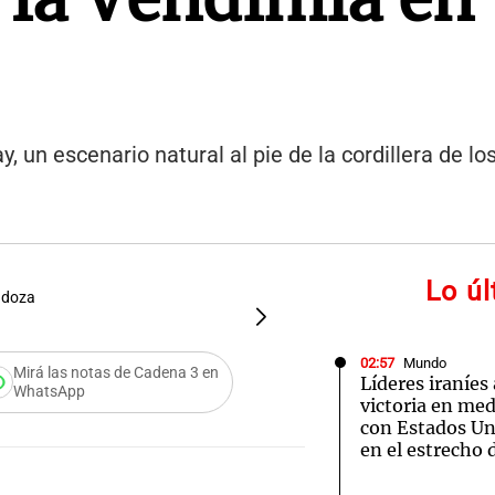
, un escenario natural al pie de la cordillera de l
Lo ú
endoza
FOTO:
La Fiesta de la Ve
02:57
Mundo
Mirá las notas de Cadena 3 en
Líderes iraníes
WhatsApp
victoria en med
con Estados Uni
en el estrecho