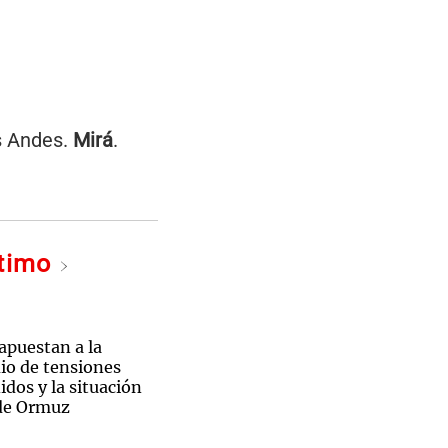
os Andes.
Mirá
.
ltimo
ndimia, un espectáculo inolvidable en Mendoza
 apuestan a la
io de tensiones
dos y la situación
 de Ormuz