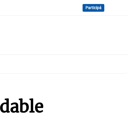
Participá
idable