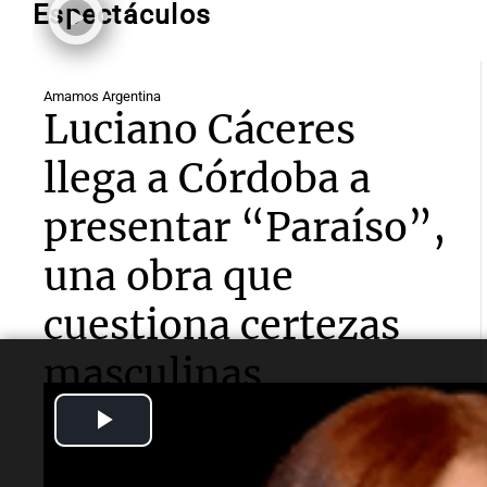
Espectáculos
Amamos Argentina
Luciano Cáceres
llega a Córdoba a
presentar “Paraíso”,
una obra que
cuestiona certezas
masculinas
Play
El reconocido actor contó a
Cadena 3
que se trata de
un unipersonal sobre un empresario de mal genio,
Video
que recibe un trasplante de corazón de una prostituta