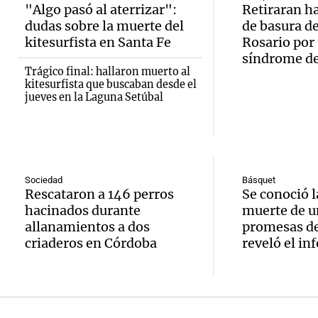
Recom
contra
Audio.
"Algo pasó al aterrizar":
Retiraran h
Panorama F
dudas sobre la muerte del
de basura de
de vin
relato
Episodios
inicia 
kitesurfista en Santa Fe
Rosario por
para di
Greco
síndrome d
exposi
Trágico final: hallaron muerto al
fin de
kitesurfista que buscaban desde el
Deportes Ro
la Soc
jueves en la Laguna Setúbal
Episodios
Audio.
Mendo
Rural 
María 
Panorama F
Bulaya
Episodios
nuevo
Sociedad
Básquet
activi
Rescataron a 146 perros
Se conoció l
Audio.
edific
hacinados durante
muerte de u
para t
Prepar
casa d
allanamientos a dos
promesas de
famili
criaderos en Córdoba
reveló el in
finales
estudi
Panorama F
Audio.
gran
para j
Episodios
Denunc
exposi