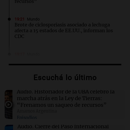
recursos”
19:21
Mundo
Brote de ciclosporiasis asociado a lechuga
afecta a 15 estados de EE.UU., informan los
CDC
19:17
Mundo
Crisis entre Argentina y Brasil: Canciller
uruguayo advierte sobre sus efectos en el
Mercosur
Escuchá lo último
19:13
Sociedad
Audio.
Historiador de la UBA celebró la
Un video en primera persona y otras claves del
marcha atrás en la Ley de Tierras:
caso Micaela Albornoz
“Frenamos un saqueo de recursos”
Amamos Argentina
Episodios
19:07
Mundo
Ecuador retoma la compra de energía a
Audio.
Cierre del Paso Internacional