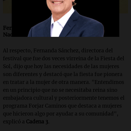
Fernanda Sánchez, directora de la Fiesta
Nacional del Sol
Al respecto, Fernanda Sánchez, directora del
festival que fue dos veces virreina de la Fiesta del
Sol, dijo que hoy las necesidades de las mujeres
son diferentes y destacó que la fiesta fue pionera
en tratar a la mujer de otra manera. "Entendimos
en un principio que no se necesitaba reina sino
embajadora cultural y posteriormente tenemos el
programa Forjar Caminos que destaca a mujeres
que hicieron algo por ayudar a su comunidad",
explicó a
Cadena 3
.