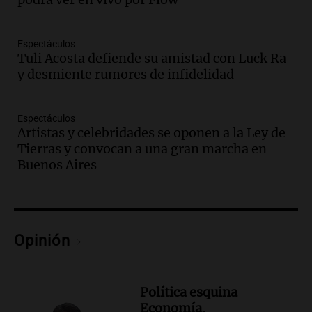
visita de Juan Pablo II a Córdoba
Panorama Federal
Episodios
Espectáculos
Audio.
Recuerdos del papa móvil
Tuli Acosta defiende su amistad con Luck Ra
diseñado por Renault en Córdoba: un
y desmiente rumores de infidelidad
legado familiar y empresarial
Panorama Federal
Espectáculos
Episodios
Artistas y celebridades se oponen a la Ley de
Audio.
El boom de los drones en el agro:
Tierras y convocan a una gran marcha en
ya hay casi 4.000 en el campo
Buenos Aires
argentino
BCR Agtech Forum
Episodios
Audio.
El recuerdo de la conmovedora
Opinión
anécdota familiar de Jairo sobre la
vocación de servicio de Illia
Amamos Argentina
Episodios
Política esquina
Economía.
Audio.
Munir Bracco, sobre la visita del