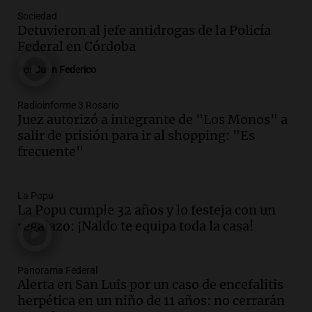
Audio.
El papamóvil de Juan Pablo II
Sociedad
revive con la visita de León XIV y una
Detuvieron al jefe antidrogas de la Policía
historia nacida en Córdoba
Federal en Córdoba
Viva la Radio
Por
Juan Federico
Episodios
Audio.
El ministro de Economía de Santa
Radioinforme 3 Rosario
Fe relativiza el impacto del fallo sobre
Juez autorizó a integrante de "Los Monos" a
jubilaciones en la provincia
salir de prisión para ir al shopping: "Es
Panorama Federal
frecuente"
Episodios
Audio.
La visita del Papa León XIV a
Argentina causa gran alegría en Santa
La Popu
La Popu cumple 32 años y lo festeja con un
Fe, confirma el arzobispo Fenoi
regalazo: ¡Naldo te equipa toda la casa!
Panorama Federal
Episodios
Audio.
Visita del Papa León XIV: el
Panorama Federal
organizador de la gira de Juan Pablo II
Alerta en San Luis por un caso de encefalitis
recordó el desafío logístico
herpética en un niño de 11 años: no cerrarán
Viva la Radio