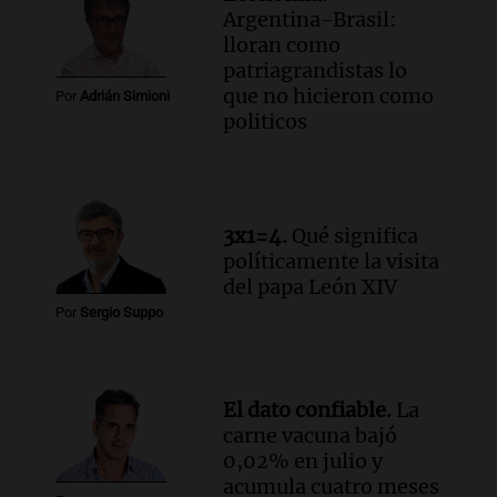
Argentina-Brasil:
papa León XIV: "Será una bocanada de
lloran como
aire fresco para todos"
patriagrandistas lo
Viva la Radio
que no hicieron como
Episodios
Por
Adrián Simioni
politicos
Audio.
Casi 5.000 estudiantes participan
en la segunda edición de Enséñame
Tucumán, el concurso educativo
Panorama Federal
Episodios
3x1=4.
Qué significa
Audio.
Casi 5.000 estudiantes de
políticamente la visita
Tucumán participarán en la segunda
del papa León XIV
edición de Enséñame Tucumán 2023
Por
Sergio Suppo
Panorama Federal
Episodios
Audio.
Valentina Soria Córdoba celebra
El dato confiable.
La
el fin de su tratamiento contra un tumor
carne vacuna bajó
renal en Tucumán
0,02% en julio y
Panorama Federal
acumula cuatro meses
Episodios