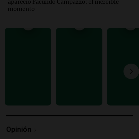
apareció Facundo Campazzo: el increíble
ley de propiedad privada
momento
Informados al regreso
Episodios
Audio.
Debate en el Senado y protesta
en Rosario contra la ley de Propiedad
Privada.
Viva la Radio Rosario
Episodios
Audio.
Manifestación en Rosario contra
la ley de Propiedad Privada debatida en
el Senado.
Viva la Radio Rosario
Episodios
Audio.
Luis Juez cuestionó la polémica
por la Ley de Tierras: "Construyeron un
relato mentiroso"
Informados al regreso
Opinión
Episodios