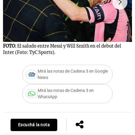
Notas
s
Notas
La Sole en
ial
Mundial 2026
Cadena 3
FOTO:
El saludo entre Messi y Will Smith en el debut del
F
Inter (Foto: TyC Sports).
d
Mirá las notas de Cadena 3 en Google
News
Mirá las notas de Cadena 3 en
WhatsApp
Escuchá la nota