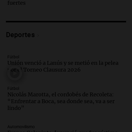
fuertes
Audio.
El teatro Real da la bienvenida a
la temporada Rock Real con bandas
tributo todos los jueves
Panorama Federal
Deportes
Episodios
Audio.
Nicolás Marotta, el cordobés de
Recoleta: “Enfrentar a Boca, sea donde
sea, va a ser lindo”
Fútbol
Unión venció a Lanús y se metió en la pelea
La Cadena del Gol
por el Torneo Clausura 2026
Episodios
Audio.
Débora Blanca, psicóloga experta
en ludopatía: “Tener el casino en la
Fútbol
mano es muy peligroso”
Nicolás Marotta, el cordobés de Recoleta:
La Argentina, hoy
“Enfrentar a Boca, sea donde sea, va a ser
Episodios
lindo”
Audio.
Docentes italianos visitaron la
ciudad de Córdoba para interiorizarse
Automovilismo
sobre los parques educativos