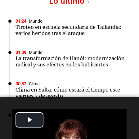
Lo último
01:24
Mundo
Tiroteo en escuela secundaria de Tailandia:
varios heridos tras el ataque
01:09
Mundo
La transformación de Hanói: modernización
radical y sus efectos en los habitantes
00:32
Clima
Clima en Salta: cómo estará el tiempo este
viernes 7 de agosto
00:32
Mundo
Play
Simone Biles da inicio a la cuenta regresiva
para los Juegos Panamericanos de Lima 2027
Video