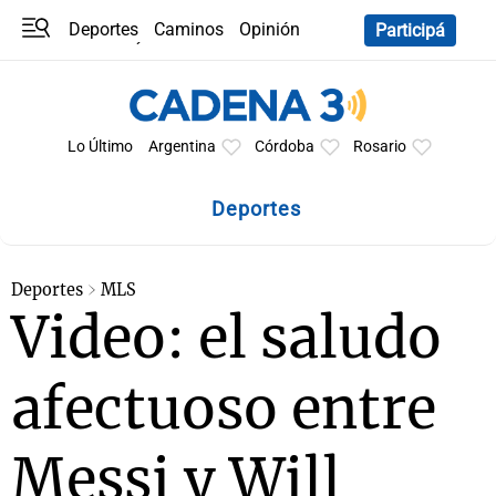
Deportes
Caminos
Opinión
Participá
Programas
Últimas coberturas
Últimas 24 h
En YouTube
Clima
Horóscopo
Lo Último
Argentina
Córdoba
Rosario
Deportes
Deportes
MLS
Video: el saludo
afectuoso entre
Messi y Will