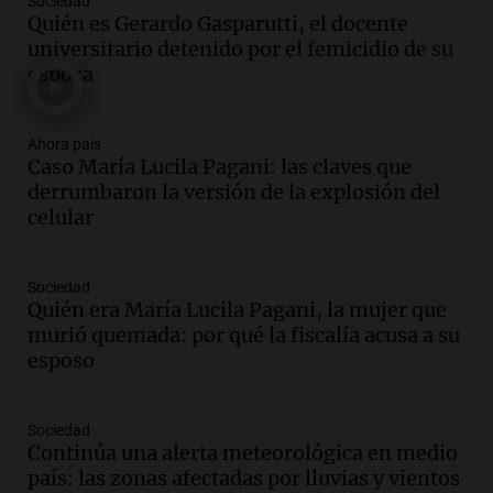
Sociedad
Audio.
El "Mono" de Kapanga
Quién es Gerardo Gasparutti, el docente
adelantó su show en Rosario.
universitario detenido por el femicidio de su
Viva la Radio Rosario
esposa
Episodios
Audio.
Condenan a tres años de prisión
Ahora país
en suspenso a hombre por simular robo
Caso María Lucila Pagani: las claves que
de recaudación en San Luis
derrumbaron la versión de la explosión del
Panorama Federal
celular
Episodios
Audio.
Medicina reproductiva, entre la
ayuda por problemas de fertilidad y la
Sociedad
Quién era María Lucila Pagani, la mujer que
ostentación de millonarios
murió quemada: por qué la fiscalía acusa a su
Amamos Argentina
esposo
Episodios
Audio.
El juicio contra Oscar González
avanza con testimonios clave sobre el
Sociedad
accidente en Villa Dolores
Continúa una alerta meteorológica en medio
Panorama Federal
país: las zonas afectadas por lluvias y vientos
Episodios