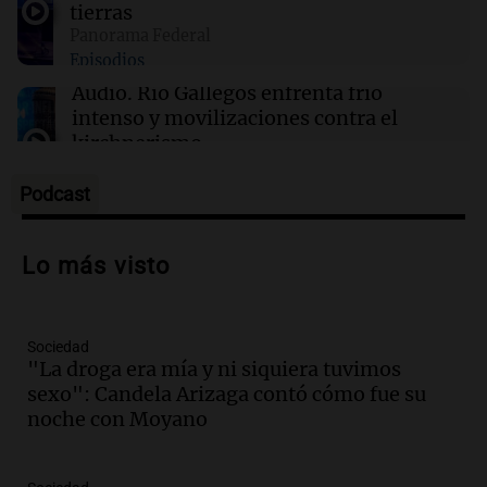
tierras
camión cisterna deja 21 heridos
Panorama Federal
Episodios
Audio.
Río Gallegos enfrenta frío
intenso y movilizaciones contra el
kirchnerismo
Panorama Federal
Episodios
Podcast
Audio.
Debate en el Senado sobre
propiedad privada y cuestionamientos a
Lo más visto
la soberanía digital en Argentina
Panorama Federal
Episodios
Sociedad
Audio.
Mendoza se prepara para un fin
"La droga era mía y ni siquiera tuvimos
de semana helado y ciudadanos
sexo": Candela Arizaga contó cómo fue su
marchan contra reforma de tierras
noche con Moyano
Panorama Federal
Episodios