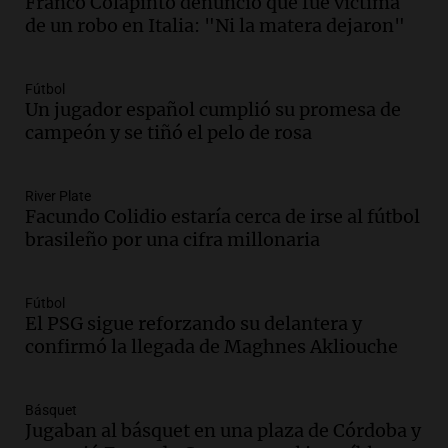
Franco Colapinto denunció que fue víctima
Amamos Argentina
de un robo en Italia: "Ni la matera dejaron"
Episodios
Audio.
Meteorólogo alertó que El Niño
traerá más lluvias y eventos extremos
Fútbol
durante la primavera
Un jugador español cumplió su promesa de
Informados al regreso
campeón y se tiñó el pelo de rosa
Episodios
Audio.
Córdoba sigue trabajando para
River Plate
restablecer el servicio de electricidad
Facundo Colidio estaría cerca de irse al fútbol
tras fuertes vientos
brasileño por una cifra millonaria
Panorama Federal
Episodios
Audio.
Según una encuesta, el 80% de
Fútbol
El PSG sigue reforzando su delantera y
los empresarios del país cree que la
confirmó la llegada de Maghnes Akliouche
economía mejorará el próximo año
Amamos Argentina
Episodios
Básquet
Audio.
Carolina Losada: "Faltó que el
Jugaban al básquet en una plaza de Córdoba y
oficialismo la explique mejor" sobre la