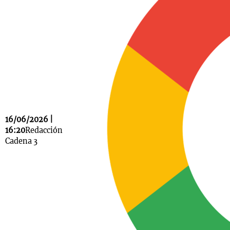
Notas
s
Notas
La Sole en
ial
Mundial 2026
Cadena 3
16/06/2026 |
16:20
Redacción
Cadena 3