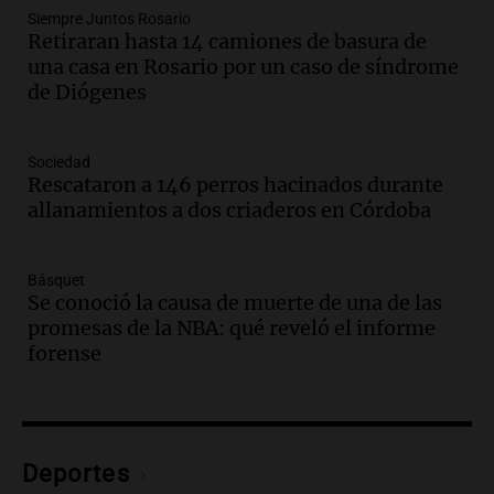
Audio.
Recomendaciones de vino
Siempre Juntos Rosario
Retiraran hasta 14 camiones de basura de
bonarda para disfrutar el fin de semana
una casa en Rosario por un caso de síndrome
en Mendoza
de Diógenes
Panorama Federal
Episodios
Audio.
Mañana inicia la gran exposición
Sociedad
en la Sociedad Rural de Bulaya con
Rescataron a 146 perros hacinados durante
actividades para toda la familia
allanamientos a dos criaderos en Córdoba
Panorama Federal
Episodios
Básquet
Audio.
Villa María presenta nuevos
Se conoció la causa de muerte de una de las
edificios y una casa del estudiante para
promesas de la NBA: qué reveló el informe
jóvenes de la región
forense
Panorama Federal
Episodios
Audio.
Preparativos finales para la gran
exposición en la sociedad rural de
Bulaya este sábado
Deportes
Panorama Federal