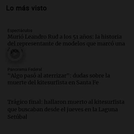
del estudiante impulsan el crecimiento
Lo más visto
en Villa María
Panorama Federal
Episodios
Espectáculos
Audio.
La gran exposición de la rural de
Murió Leandro Rud a los 51 años: la historia
la Bulaya abrirá sus puertas mañana con
del representante de modelos que marcó una
diversas actividades y sorpresas
época
Panorama Federal
Episodios
Audio.
Villa María presenta nuevos
Panorama Federal
edificios y proyecta una casa del
"Algo pasó al aterrizar": dudas sobre la
estudiante con 48 municipios
muerte del kitesurfista en Santa Fe
involucrados
Panorama Federal
Episodios
Trágico final: hallaron muerto al kitesurfista
Audio.
1° gol de Rosario Central a
que buscaban desde el jueves en la Laguna
Aldosivi (Zalazar en contra) - relato
Setúbal
Gato Greco
Deportes Rosario
Episodios