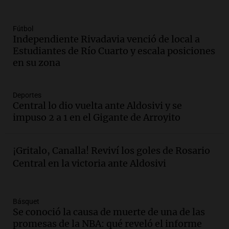
Episodios
Audio.
Denuncias por represión en el
Fútbol
Congreso y evacuación por derrame de
Independiente Rivadavia venció de local a
oxígeno en Montecastro
Estudiantes de Río Cuarto y escala posiciones
Panorama Federal
en su zona
Episodios
Audio.
Río Gallegos reporta frío extremo
Deportes
y llega avión para escuelas de la décima
Central lo dio vuelta ante Aldosivi y se
brigada aérea
impuso 2 a 1 en el Gigante de Arroyito
Panorama Federal
Episodios
Audio.
La justicia reconoce al COVID
¡Gritalo, Canalla! Reviví los goles de Rosario
como enfermedad laboral tras la muerte
Central en la victoria ante Aldosivi
de un docente
Panorama Federal
Episodios
Básquet
Audio.
Aumento de tarifas de luz en San
Se conoció la causa de muerte de una de las
Luis a partir de agosto por nueva
promesas de la NBA: qué reveló el informe