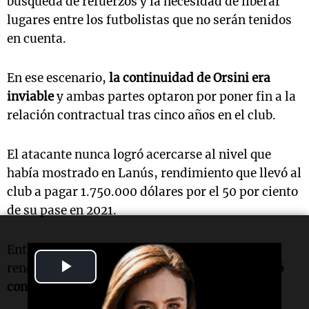
búsqueda de refuerzos y la necesidad de liberar
lugares entre los futbolistas que no serán tenidos
en cuenta.
En ese escenario,
la continuidad de Orsini era
inviable
y ambas partes optaron por poner fin a la
relación contractual tras cinco años en el club.
El atacante nunca logró acercarse al nivel que
había mostrado en Lanús, rendimiento que llevó al
club a pagar 1.750.000 dólares por el 50 por ciento
de su pase en 2021.
Entre lesiones, falta de continuidad y bajos
Play
rendimientos, su paso por el
"Xeneize" terminó
con apenas tres goles en 36 partidos oficiales
.
Video