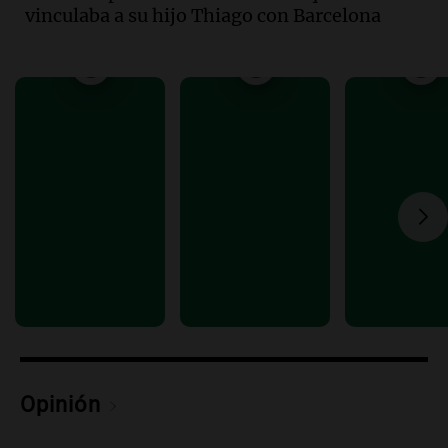
vinculaba a su hijo Thiago con Barcelona
compras de Antonella: bromas en
Rosario.
Viva la Radio Rosario
Episodios
Audio.
Luciano Cáceres llega a Córdoba a
presentar “Paraíso”, una obra que
cuestiona certezas masculinas
Amamos Argentina
Episodios
Opinión