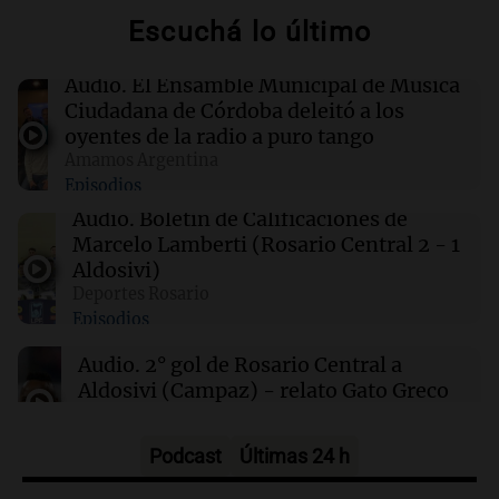
Escuchá lo último
00:27
Clima
Clima en Tucumán: cómo estará el tiempo
Audio.
El Ensamble Municipal de Música
este sábado 8 de agosto
Ciudadana de Córdoba deleitó a los
oyentes de la radio a puro tango
Amamos Argentina
00:21
Clima
Episodios
Clima en Mendoza: cómo estará el tiempo
este sábado 8 de agosto
Audio.
Boletín de Calificaciones de
Marcelo Lamberti (Rosario Central 2 - 1
Aldosivi)
00:16
Clima
Deportes Rosario
Clima en Santa Fe: cómo estará el tiempo este
Episodios
sábado 8 de agosto
Audio.
2° gol de Rosario Central a
Aldosivi (Campaz) - relato Gato Greco
Deportes Rosario
Episodios
Podcast
Últimas 24 h
Audio.
Nuevo desarrollo urbano y casa