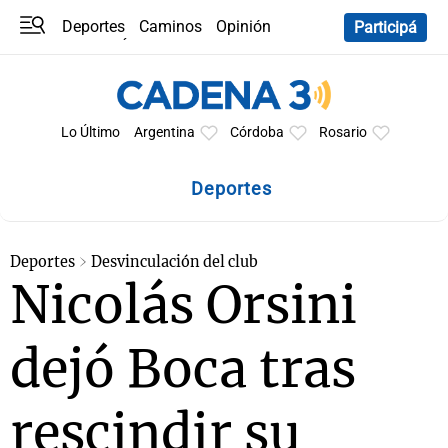
Deportes
Caminos
Opinión
Participá
Programas
Últimas coberturas
Últimas 24 h
En YouTube
Clima
Horóscopo
Lo Último
Argentina
Córdoba
Rosario
Deportes
Deportes
Desvinculación del club
Nicolás Orsini
dejó Boca tras
rescindir su