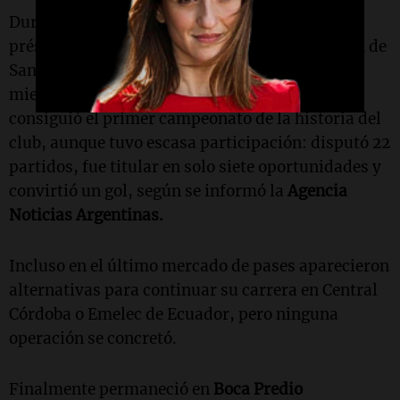
Durante los últimos años fue encadenando
préstamos en busca de protagonismo: en Unión de
Santa Fe registró seis tantos en 48 encuentros,
mientras que en Platense integró el plantel que
consiguió el primer campeonato de la historia del
club, aunque tuvo escasa participación: disputó 22
partidos, fue titular en solo siete oportunidades y
convirtió un gol, según se informó la
Agencia
Noticias Argentinas.
Incluso en el último mercado de pases aparecieron
alternativas para continuar su carrera en Central
Córdoba o Emelec de Ecuador, pero ninguna
operación se concretó.
Finalmente permaneció en
Boca Predio