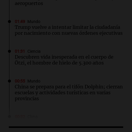
aeropuertos
01:49
Mundo
Trump vuelve a intentar limitar la ciudadanía
por nacimiento con nuevas órdenes ejecutivas
01:31
Ciencia
Descubren vida inesperada en el cuerpo de
Ötzi, el hombre de hielo de 5.300 años
00:55
Mundo
China se prepara para el tifón Dolphin; cierran
escuelas y actividades turísticas en varias
provincias
00:32
Clima
Clima en Salta: cómo estará el tiempo este
sábado 8 de agosto