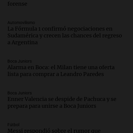
regulación de la energía
forense
Panorama Federal
Episodios
Automovilismo
Audio.
Gabriela Irrazábal: “Un 35,5% de
La Fórmula 1 confirmó negociaciones en
la población del país fue a templos a
Sudamérica y crecen las chances del regreso
buscar ayuda el último año”
a Argentina
La Argentina, hoy
Episodios
Audio.
"Algo pasó al aterrizar": dudas
Boca Juniors
Alarma en Boca: el Milan tiene una oferta
sobre la muerte del kitesurfista en
lista para comprar a Leandro Paredes
Santa Fe.
Noticias Rosario
Episodios
Boca Juniors
Audio.
José Roccuzzo, cortes de carne y
Enner Valencia se despide de Pachuca y se
compras de Antonella: bromas en
prepara para unirse a Boca Juniors
Rosario.
Ahora país
Episodios
Fútbol
Messi respondió sobre el rumor que
Audio.
José Roccuzzo, cortes de carne y