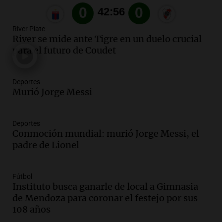
Audio.
Joan Gaspart: "Sin Jorge, no sé si
Messi hubiera llegado adonde llegó"
River Plate
Una mañana para todos
River se mide ante Tigre en un duelo crucial
Episodios
para el futuro de Coudet
Audio.
El orgullo y el sueño argentino de
Jorge Messi en una entrevista con Rony
Deportes
Vargas en 2007
Murió Jorge Messi
Una mañana para todos
Episodios
Audio.
El abuelo de Agostina Vega, tras
Deportes
Conmoción mundial: murió Jorge Messi, el
las nuevas detenciones: "En esa casa
padre de Lionel
todos tenían algo que ver"
Una mañana para todos
Episodios
Fútbol
Audio.
Una nutricionista derribó el mito
Instituto busca ganarle de local a Gimnasia
del desayuno ideal: qué alimentos
de Mendoza para coronar el festejo por sus
conviene priorizar
108 años
Una mañana para todos