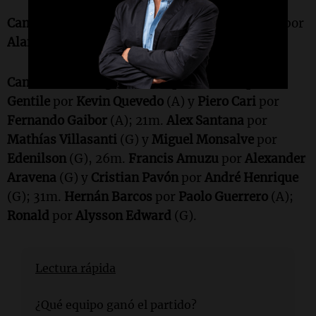
Cambio en el primer tiempo
: 23m.
Sergio Peña
por
Alan Cantero
(A).
Cambios en el segundo tiempo
: 11m.
Gaspar
Gentile
por
Kevin Quevedo
(A) y
Piero Cari
por
Fernando Gaibor
(A); 21m.
Alex Santana
por
Mathías Villasanti
(G) y
Miguel Monsalve
por
Edenilson
(G), 26m.
Francis Amuzu
por
Alexander
Aravena
(G) y
Cristian Pavón
por
André Henrique
(G); 31m.
Hernán Barcos
por
Paolo Guerrero
(A);
Ronald
por
Alysson Edward
(G).
Lectura rápida
¿Qué equipo ganó el partido?