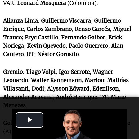
VAR:
Leonard Mosquera
(Colombia).
Alianza Lima
:
Guillermo Viscarra
;
Guillermo
Enrique
,
Carlos Zambrano
,
Renzo Garcés
,
Miguel
Trauco
;
Eryc Castillo
,
Fernando Gaibor
,
Erick
Noriega
,
Kevin Quevedo
;
Paolo Guerrero
,
Alan
Cantero
. DT:
Néstor Gorosito
.
Gremio
:
Tiago Volpi
;
Igor Serrote
,
Wagner
Leonardo
,
Walter Kannemann
,
Marlon
;
Mathías
Villasanti
,
Dodi
;
Alysson Edward
,
Edenilson
,
Alexander Aravena
;
André Henrique
. DT:
Mano
Menezes
.
Play
Goles en el segundo tiempo
: 13m.
Gaspar Gentile
(A), 15m.
Eryc Castillo
(A).
Video