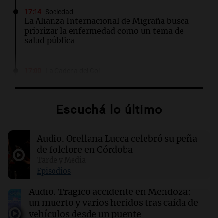
17:14
Sociedad
La Alianza Internacional de Migraña busca
priorizar la enfermedad como un tema de
salud pública
17:00
La Cadena del Gol
River se mide ante Tigre en un duelo crucial
para el futuro de Coudet
Escuchá lo último
16:55
Mundo
El Senado de EE.UU. aprueba ley para evitar el
Audio.
Orellana Lucca celebró su peña
cierre del Gobierno federal antes de elecciones
de folclore en Córdoba
Tarde y Media
16:54
Mundo
Episodios
Cuatro narcos bolivianos abatidos en Brasil
durante una operación conjunta contra el
Audio.
Trágico accidente en Mendoza:
crimen organizado
un muerto y varios heridos tras caída de
vehículos desde un puente