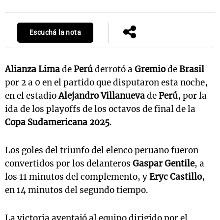
Escuchá la nota
Notas
s
Notas
La Sole en
Alianza Lima
de
Perú
derrotó a
Gremio
de
Brasil
ial
Mundial 2026
Cadena 3
por 2 a 0 en el partido que disputaron esta noche,
en el estadio
Alejandro Villanueva
de
Perú
, por la
ida de los playoffs de los octavos de final de la
Copa Sudamericana 2025
.
Los goles del triunfo del elenco peruano fueron
convertidos por los delanteros
Gaspar Gentile
, a
los 11 minutos del complemento, y
Eryc Castillo
,
en 14 minutos del segundo tiempo.
La victoria aventajó al equipo dirigido por el