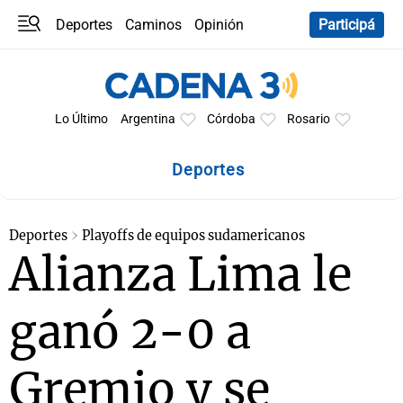
Deportes
Caminos
Opinión
Participá
Programas
Últimas coberturas
Últimas 24 h
En YouTube
Clima
Horóscopo
Lo Último
Argentina
Córdoba
Rosario
Deportes
Deportes
Playoffs de equipos sudamericanos
Alianza Lima le
ganó 2-0 a
Gremio y se