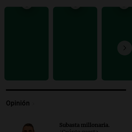
Una mañana para todos
Episodios
Audio.
Chile planteó mejorar la
conectividad fronteriza, aérea y digital
con Jujuy
Panorama Federal
Episodios
Audio.
Del fitness a la longevidad: por
qué crece el consumo de alimentos con
proteínas
Una mañana para todos
Episodios
Audio.
Investigan un asalto millonario a
la cooperativa Talamochita en Villa
Opinión
María
Panorama Federal
Episodios
Subasta millonaria.
¿Cuánto cuesta