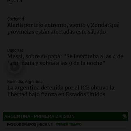
celebración única: 30.000 turistas y el
época
tradicional Toreo de la Vincha
Una mañana para todos
Sociedad
Episodios
Alerta por frío extremo, viento y Zonda: qué
Audio.
Borges, abogada de Pourrain:
provincias están afectadas este sábado
"Tres hombres se lo llevaron para
hacerle preguntas y nunca regresó"
Una mañana para todos
Deportes
Episodios
Messi, sobre su papá: "Se levantaba a las 4 de
la mañana y volvía a las 9 de la noche"
Audio.
Voluntarios limpiaron 9.000
metros del río Suquía y retiraron hasta
800 kilos de basura por jornada
Buen día, Argentina
Una mañana para todos
La argentina detenida por el ICE obtuvo la
Episodios
libertad bajo fianza en Estados Unidos
Audio.
La historia de la servilleta que
firmó Jorge Messi para el primer
contrato de Leo con Barcelona
Una mañana para todos
Episodios
Deportes