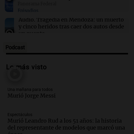
Panorama Federal
16:52
Consejos
Episodios
¿Se puede desencoger la ropa? Expertos
analizan mitos y realidades
Audio.
Tragedia en Mendoza: un muerto
y cinco heridos tras caer dos autos desde
un puente
Una mañana para todos
Episodios
Podcast
Audio.
Messi llegará esta noche a
Rosario para acompañar a su familia
Lo más visto
tras la muerte de su papá
Una mañana para todos
Episodios
Una mañana para todos
Audio.
Ley de Propiedad Privada: el revés
Murió Jorge Messi
en el Congreso expuso una debilidad
comunicacional del Gobierno
Una mañana para todos
Espectáculos
Episodios
Murió Leandro Rud a los 51 años: la historia
Audio.
Casabindo se prepara para una
del representante de modelos que marcó una