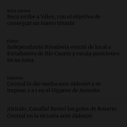
Episodios
Boca Juniors
Boca recibe a Vélez, con el objetivo de
Audio.
Murió Jorge Messi
conseguir un nuevo triunfo
Una mañana para todos
Episodios
Fútbol
Audio.
Mateo, a los 25 años, lucha
Independiente Rivadavia venció de local a
contra el tiempo: necesita un trasplante
Estudiantes de Río Cuarto y escala posiciones
para poder seguir viviend
en su zona
Una mañana para todos
Episodios
Deportes
Audio.
Estiman que la inflación nacional
Central lo dio vuelta ante Aldosivi y se
de julio será menor al 2,9% registrado
impuso 2 a 1 en el Gigante de Arroyito
en CABA
Una mañana para todos
Episodios
¡Gritalo, Canalla! Reviví los goles de Rosario
Audio.
Altas Cumbres: rescataron a una
Central en la victoria ante Aldosivi
cabra que llevaba ocho días atrapada en
un precipicio