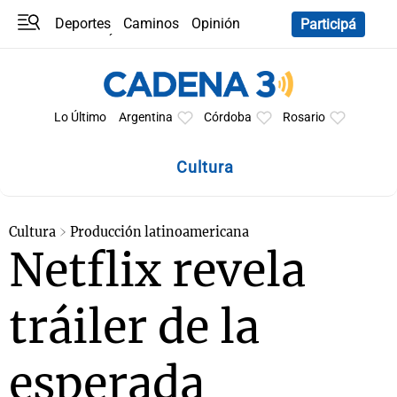
Deportes
Caminos
Opinión
Participá
Programas
Últimas coberturas
Últimas 24 h
En YouTube
Clima
Horóscopo
Lo Último
Argentina
Córdoba
Rosario
Cultura
Cultura
Producción latinoamericana
Netflix revela
tráiler de la
esperada