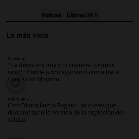
kirchnerismo
Panorama Federal
Episodios
Podcast
Últimas 24 h
Audio.
Debate en el Senado sobre
propiedad privada y cuestionamientos a
Lo más visto
la soberanía digital en Argentina
Panorama Federal
Episodios
Sociedad
Audio.
Mendoza se prepara para un fin
"La droga era mía y ni siquiera tuvimos
de semana helado y ciudadanos
sexo": Candela Arizaga contó cómo fue su
marchan contra reforma de tierras
noche con Moyano
Panorama Federal
Episodios
Ahora país
Audio.
El "Mono" de Kapanga
Caso María Lucila Pagani: las claves que
adelantó su show en Rosario.
derrumbaron la versión de la explosión del
Viva la Radio Rosario
celular
Episodios
Audio.
Condenan a tres años de prisión