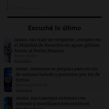
03:00
Espectáculos
El Rayo Vallecano busca fichar a Icardi y la
China Suárez se muda a Madrid
Escuchá lo último
02:04
Tecnología
Descuentos de hasta $400 en entradas para
Audio.
Sin traje de neoprene, compite en
TechCrunch Disrupt 2026 hasta mañana
el Mundial de Natación en aguas gélidas
frente al Perito Moreno
Turno Noche
02:03
Tecnología
Episodios
Vogue World se trasladará a San Francisco: un
guiño a la fusión entre tecnología y moda
Audio.
Mendoza se prepara para un fin
de semana helado y protestas por ley de
tierras
01:59
Mundo
Panorama Federal
Laura Galván brilla en los Centroamericanos y
Episodios
México establece nuevo récord de oros
Audio.
Río Gallegos enfrenta frío
intenso y movilizaciones contra el