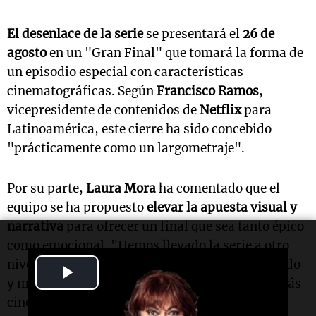
El desenlace de la serie
se presentará el
26 de
agosto
en un "Gran Final" que tomará la forma de
un episodio especial con características
cinematográficas. Según
Francisco Ramos
,
vicepresidente de contenidos de
Netflix
para
Latinoamérica, este cierre ha sido concebido
"prácticamente como un largometraje".
Por su parte,
Laura Mora
ha comentado que el
equipo se ha propuesto
elevar la apuesta visual y
narrativa
para ofrecer un final que sea tanto épico
como emocional. "Hemos llevado la serie a otro
nivel en términos estéticos, narrativos, de sonido
Play
y música para construir un desenlace mucho más
Video
cinematográfico", afirmó la directora.