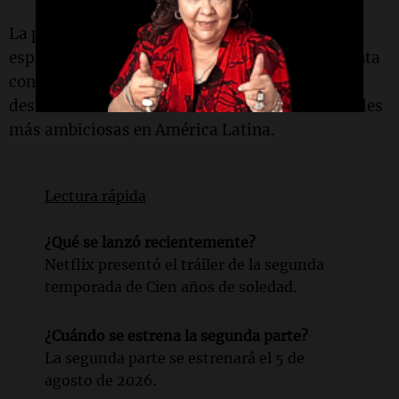
La producción, que se filmó íntegramente en
español en diversas regiones de
Colombia
, cuenta
con el apoyo de la familia García Márquez y se
destaca como una de las iniciativas audiovisuales
más ambiciosas en América Latina.
Lectura rápida
¿Qué se lanzó recientemente?
Netflix presentó el tráiler de la segunda
temporada de Cien años de soledad.
¿Cuándo se estrena la segunda parte?
La segunda parte se estrenará el 5 de
agosto de 2026.