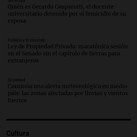
Sociedad
en suspenso a hombre por simular robo
Quién es Gerardo Gasparutti, el docente
de recaudación en San Luis
universitario detenido por el femicidio de su
Panorama Federal
esposa
Episodios
Audio.
Medicina reproductiva, entre la
ayuda por problemas de fertilidad y la
Política y Economía
Ley de Propiedad Privada: maratónica sesión
ostentación de millonarios
en el Senado sin el capítulo de tierras para
Amamos Argentina
extranjeros
Episodios
Audio.
El juicio contra Oscar González
avanza con testimonios clave sobre el
Sociedad
accidente en Villa Dolores
Continúa una alerta meteorológica en medio
Panorama Federal
país: las zonas afectadas por lluvias y vientos
Episodios
fuertes
Audio.
El teatro Real da la bienvenida a
la temporada Rock Real con bandas
tributo todos los jueves
Panorama Federal
Cultura
Episodios