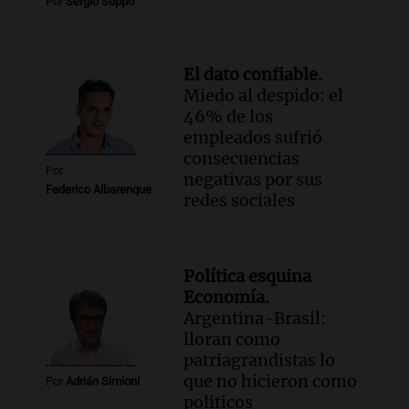
Por
Sergio Suppo
Privada.
Viva la Radio Rosario
Episodios
El dato confiable.
Audio.
Manifestación en Rosario contra
Miedo al despido: el
la ley de Propiedad Privada debatida en
46% de los
el Senado.
empleados sufrió
Viva la Radio Rosario
consecuencias
Episodios
Por
negativas por sus
Audio.
Luis Juez cuestionó la polémica
Federico Albarenque
redes sociales
por la Ley de Tierras: "Construyeron un
relato mentiroso"
Informados al regreso
Episodios
Política esquina
Economía.
Argentina-Brasil:
lloran como
patriagrandistas lo
que no hicieron como
Por
Adrián Simioni
politicos