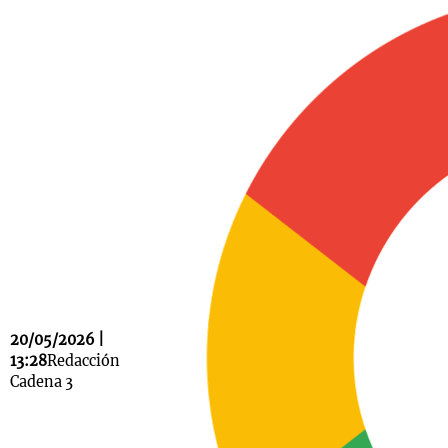
Notas
s
Notas
La Sole en
ial
Mundial 2026
Cadena 3
20/05/2026 |
13:28
Redacción
Cadena 3