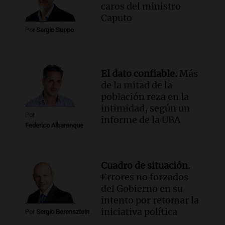
Audio.
José Roccuzzo, cortes de carne y
caros del ministro
compras de Antonella: bromas en
Caputo
Rosario.
Por
Sergio Suppo
Ahora país
Episodios
Audio.
José Roccuzzo, cortes de carne y
compras de Antonella: bromas en
El dato confiable.
Más
Rosario.
de la mitad de la
Viva la Radio Rosario
población reza en la
Episodios
intimidad, según un
Por
informe de la UBA
Audio.
Luciano Cáceres llega a Córdoba a
Federico Albarenque
presentar “Paraíso”, una obra que
cuestiona certezas masculinas
Amamos Argentina
Cuadro de situación.
Episodios
Errores no forzados
del Gobierno en su
intento por retomar la
iniciativa política
Por
Sergio Berensztein