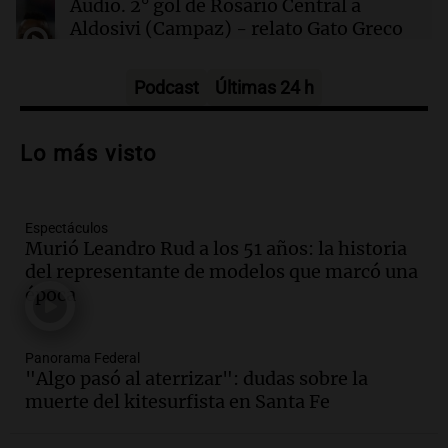
Audio.
2° gol de Rosario Central a
sábado 8 de agosto
Aldosivi (Campaz) - relato Gato Greco
Deportes Rosario
Episodios
Podcast
Últimas 24 h
Audio.
Nuevo desarrollo urbano y casa
del estudiante impulsan el crecimiento
Lo más visto
en Villa María
Panorama Federal
Episodios
Espectáculos
Audio.
La gran exposición de la rural de
Murió Leandro Rud a los 51 años: la historia
la Bulaya abrirá sus puertas mañana con
del representante de modelos que marcó una
diversas actividades y sorpresas
época
Panorama Federal
Episodios
Audio.
Villa María presenta nuevos
Panorama Federal
edificios y proyecta una casa del
"Algo pasó al aterrizar": dudas sobre la
estudiante con 48 municipios
muerte del kitesurfista en Santa Fe
involucrados
Panorama Federal