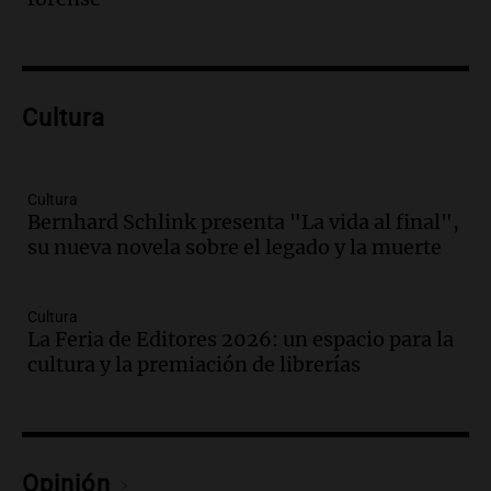
Panorama Federal
Episodios
Audio.
Preparativos finales para la gran
exposición en la sociedad rural de
Bulaya este sábado
Cultura
Panorama Federal
Episodios
Audio.
Denuncias por represión en el
Cultura
Congreso y evacuación por derrame de
Bernhard Schlink presenta "La vida al final",
oxígeno en Montecastro
su nueva novela sobre el legado y la muerte
Panorama Federal
Episodios
Cultura
Audio.
Río Gallegos reporta frío extremo
La Feria de Editores 2026: un espacio para la
y llega avión para escuelas de la décima
cultura y la premiación de librerías
brigada aérea
Panorama Federal
Episodios
Audio.
La justicia reconoce al COVID
Opinión
como enfermedad laboral tras la muerte