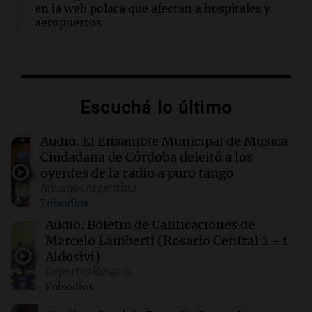
en la web polaca que afectan a hospitales y
aeropuertos
01:49
Mundo
Trump vuelve a intentar limitar la ciudadanía
por nacimiento con nuevas órdenes ejecutivas
Escuchá lo último
01:31
Ciencia
Audio.
El Ensamble Municipal de Música
Descubren vida inesperada en el cuerpo de
Ciudadana de Córdoba deleitó a los
Ötzi, el hombre de hielo de 5.300 años
oyentes de la radio a puro tango
Amamos Argentina
Episodios
00:55
Mundo
China se prepara para el tifón Dolphin; cierran
Audio.
Boletín de Calificaciones de
escuelas y actividades turísticas en varias
Marcelo Lamberti (Rosario Central 2 - 1
provincias
Aldosivi)
Deportes Rosario
Episodios
00:32
Clima
Clima en Salta: cómo estará el tiempo este