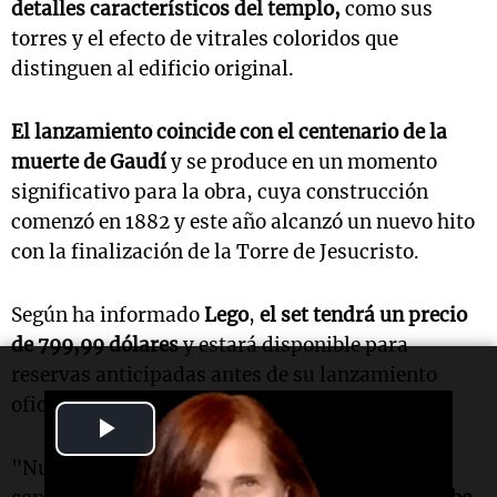
detalles característicos del templo,
como sus
torres y el efecto de vitrales coloridos que
distinguen al edificio original.
El lanzamiento coincide con el centenario de la
muerte de Gaudí
y se produce en un momento
significativo para la obra, cuya construcción
comenzó en 1882 y este año alcanzó un nuevo hito
con la finalización de la Torre de Jesucristo.
Según ha informado
Lego
,
el set tendrá un precio
de 799,99 dólares
y estará disponible para
reservas anticipadas antes de su lanzamiento
oficial al mercado el próximo 1 de noviembre.
Play
"Nuestro objetivo era honrar la visión de Gaudí
Video