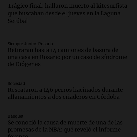
Episodios
Trágico final: hallaron muerto al kitesurfista
Audio.
1° gol de Rosario Central a
que buscaban desde el jueves en la Laguna
Aldosivi (Zalazar en contra) - relato
Setúbal
Gato Greco
Deportes Rosario
Episodios
Audio.
Recomendaciones de vino
Siempre Juntos Rosario
Retiraran hasta 14 camiones de basura de
bonarda para disfrutar el fin de semana
una casa en Rosario por un caso de síndrome
en Mendoza
de Diógenes
Panorama Federal
Episodios
Audio.
Mañana inicia la gran exposición
Sociedad
en la Sociedad Rural de Bulaya con
Rescataron a 146 perros hacinados durante
actividades para toda la familia
allanamientos a dos criaderos en Córdoba
Panorama Federal
Episodios
Básquet
Audio.
Villa María presenta nuevos
Se conoció la causa de muerte de una de las
edificios y una casa del estudiante para
promesas de la NBA: qué reveló el informe
jóvenes de la región
forense