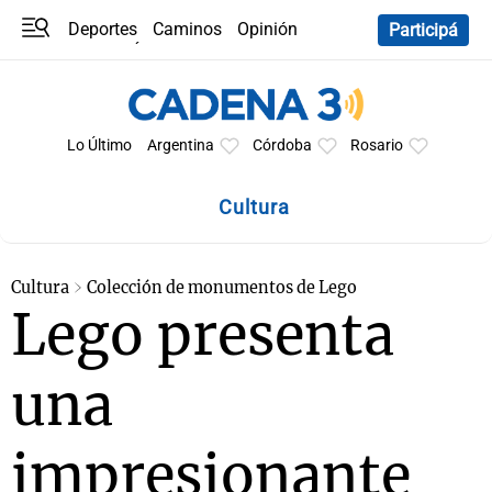
Deportes
Caminos
Opinión
Participá
Programas
Últimas coberturas
Últimas 24 h
En YouTube
Clima
Horóscopo
Lo Último
Argentina
Córdoba
Rosario
Cultura
Cultura
Colección de monumentos de Lego
Lego presenta
una
impresionante