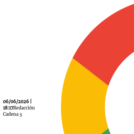
Notas
s
Notas
La Sole en
ial
Mundial 2026
Cadena 3
06/06/2026 |
18:17
Redacción
Cadena 3