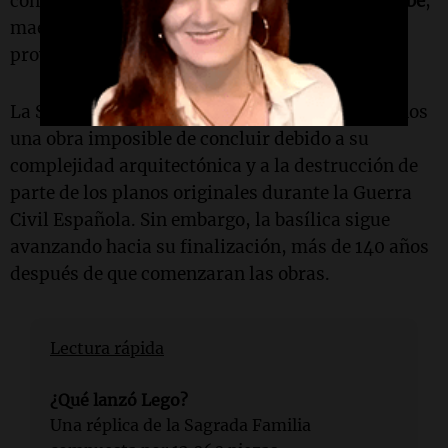
con el máximo respeto", expresó
Rok Žgalin Kobe
,
maestro de diseño de
Lego
, al presentar el
proyecto.
La Sagrada Familia fue considerada durante años
una obra imposible de concluir debido a su
complejidad arquitectónica y a la destrucción de
parte de los planos originales durante la Guerra
Civil Española. Sin embargo, la basílica sigue
avanzando hacia su finalización, más de 140 años
después de que comenzaran las obras.
Lectura rápida
¿Qué lanzó Lego?
Una réplica de la Sagrada Familia