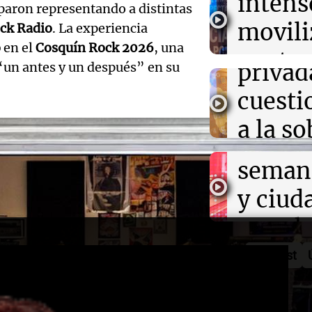
intens
ley de 
Centroamerica
iparon representando a distintas
el Sen
establece nuevo
movili
Panorama F
ck Radio
. La experiencia
propi
Episodios
o
en el
Cosquín Rock 2026
, una
Audio.
contra
privad
 “un antes y un después” en su
Mendo
kirch
cuest
prepar
Panorama F
a la s
Episodios
un fin
digital
seman
Audio.
Argent
y ciud
"Mono
Panorama F
Audio.
march
Episodios
Kapan
Conde
contra
Podcast
adelan
tres a
de tier
show 
prisió
Panorama F