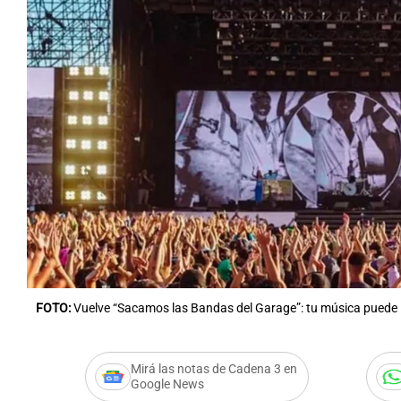
FOTO:
Vuelve “Sacamos las Bandas del Garage”: tu música puede l
Mirá las notas de Cadena 3 en
Google News