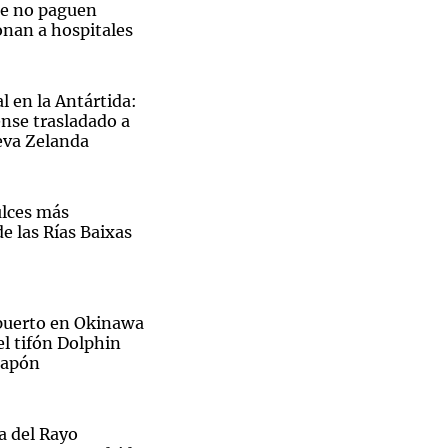
ue no paguen
onan a hospitales
l en la Antártida:
nse trasladado a
eva Zelanda
ulces más
e las Rías Baixas
opuerto en Okinawa
el tifón Dolphin
s Bandas del Garage”: tu música puede llegar al Cosquín Rock.
 Japón
ra del Rayo