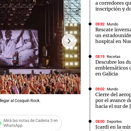
a corredores q
inscripción y d
03:32
Mundo
Rescate inverna
un estadounide
hospital en Nu
03:15
Recetas
Descubre los d
emblemáticos d
en Galicia
03:02
Mundo
Cierre del aer
por el avance d
legar al Cosquín Rock.
FOTO:
Vuelve “Sacamos la
hacia el sur de
Mirá las notas de Cadena 3 en
03:00
Deportes
WhatsApp
Icardi en la mi