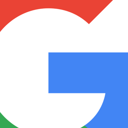
Notas
Notas
No
e en Cadena 3
El huracán de Arequito
Cadena 3 en