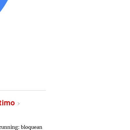
ltimo
 running: bloquean