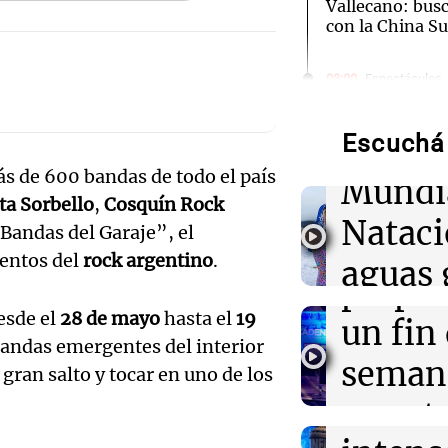
Vallecano: bus
con la China S
Audio.
03:00
Espectáculos
El Rayo Valleca
de neo
Icardi y la Chi
Madrid
Escuchá 
compit
s de 600 bandas de todo el país
Mundi
02:04
Tecnología
Audio.
ta Sorbello
,
Cosquín Rock
Descuentos de 
Nataci
entradas para
Bandas del Garaje”, el
Mendo
Disrupt 2026 
lentos del
rock argentino
.
aguas 
prepar
02:03
Tecnología
frente 
esde el
28 de mayo
hasta el
19
Vogue World se
Audio.
un fin
Francisco: un g
 bandas emergentes del interior
Moren
entre tecnolog
Galleg
seman
gran salto y tocar en uno de los
Turno Noch
enfren
y prot
Episodios
01:59
Mundo
Audio.
Laura Galván br