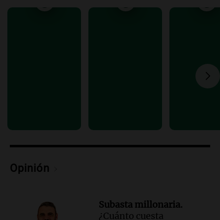
Viva la Radio Rosario
Episodios
Audio.
Luciano Cáceres llega a Córdoba a
presentar “Paraíso”, una obra que
cuestiona certezas masculinas
Amamos Argentina
Episodios
Opinión
Subasta millonaria.
¿Cuánto cuesta