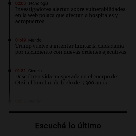
02:03
Tecnología
Investigadores alertan sobre vulnerabilidades
en la web polaca que afectan a hospitales y
aeropuertos
01:49
Mundo
Trump vuelve a intentar limitar la ciudadanía
por nacimiento con nuevas órdenes ejecutivas
01:31
Ciencia
Descubren vida inesperada en el cuerpo de
Ötzi, el hombre de hielo de 5.300 años
00:55
Mundo
China se prepara para el tifón Dolphin; cierran
escuelas y actividades turísticas en varias
provincias
Escuchá lo último