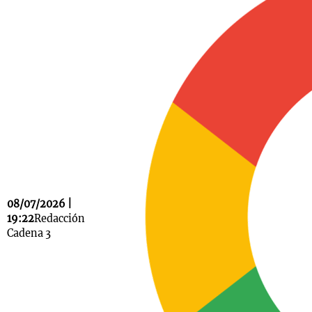
Notas
s
Notas
La Sole en
ial
Mundial 2026
Cadena 3
08/07/2026 |
19:22
Redacción
Cadena 3