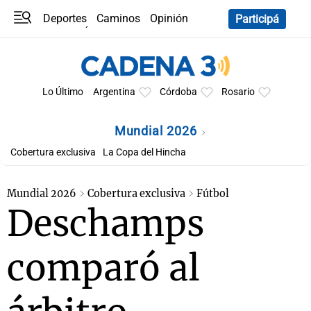
Deportes
Caminos
Opinión
Participá
Programas
Últimas coberturas
Últimas 24 h
En YouTube
Clima
Horóscopo
Lo Último
Argentina
Córdoba
Rosario
Mundial 2026
Cobertura exclusiva
La Copa del Hincha
Mundial 2026
Cobertura exclusiva
Fútbol
Deschamps
comparó al