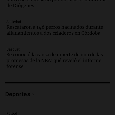
en Mendoza
de Diógenes
Panorama Federal
Episodios
Audio.
Mañana inicia la gran exposición
Sociedad
en la Sociedad Rural de Bulaya con
Rescataron a 146 perros hacinados durante
actividades para toda la familia
allanamientos a dos criaderos en Córdoba
Panorama Federal
Episodios
Básquet
Audio.
Villa María presenta nuevos
Se conoció la causa de muerte de una de las
edificios y una casa del estudiante para
promesas de la NBA: qué reveló el informe
jóvenes de la región
forense
Panorama Federal
Episodios
Audio.
Preparativos finales para la gran
exposición en la sociedad rural de
Bulaya este sábado
Deportes
Panorama Federal
Episodios
Audio.
Denuncias por represión en el
Fútbol