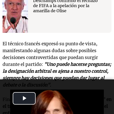
Deschamps confirmó el rechazo
de FIFA a la apelación por la
amarilla de Olise
El técnico francés expresó su punto de vista,
manifestando algunas dudas sobre posibles
decisiones controvertidas que puedan surgir
durante el partido:
"Uno puede hacerse preguntas;
la designación arbitral es ajena a nuestro control,
siempre hay decisiones que puedan dar lugar al
debate o la discusión".
Play
Finalmente,
Didier indicó que tiene "confianza" en
el trabajo profesional que realizará
Facundo
en el
Video
enfrentamiento ante Marruecos
:
"Yo confío