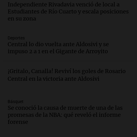
Congreso y evacuación por derrame de
Independiente Rivadavia venció de local a
oxígeno en Montecastro
Estudiantes de Río Cuarto y escala posiciones
Panorama Federal
en su zona
Episodios
Audio.
Río Gallegos reporta frío extremo
Deportes
y llega avión para escuelas de la décima
Central lo dio vuelta ante Aldosivi y se
brigada aérea
impuso 2 a 1 en el Gigante de Arroyito
Panorama Federal
Episodios
Audio.
La justicia reconoce al COVID
¡Gritalo, Canalla! Reviví los goles de Rosario
como enfermedad laboral tras la muerte
Central en la victoria ante Aldosivi
de un docente
Panorama Federal
Episodios
Básquet
Audio.
Aumento de tarifas de luz en San
Se conoció la causa de muerte de una de las
Luis a partir de agosto por nueva
promesas de la NBA: qué reveló el informe
regulación de la energía
forense
Panorama Federal
Episodios