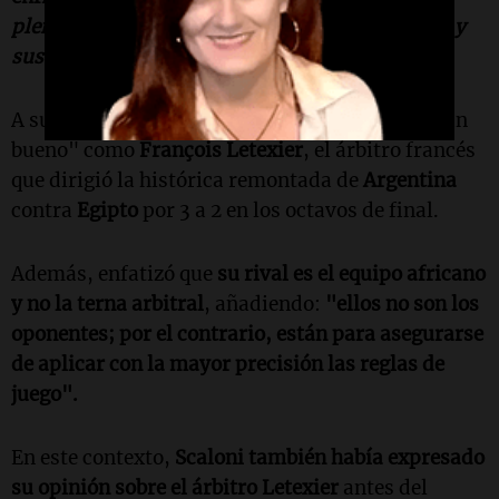
plenamente en el trío arbitral, en el señor Tello y
sus asistentes".
A su vez, espera que el árbitro argentino sea "tan
bueno" como
François Letexier
, el árbitro francés
que dirigió la histórica remontada de
Argentina
contra
Egipto
por 3 a 2 en los octavos de final.
Además, enfatizó que
su rival es el equipo africano
y no la terna arbitral
, añadiendo:
"ellos no son los
oponentes; por el contrario, están para asegurarse
de aplicar con la mayor precisión las reglas de
juego".
En este contexto,
Scaloni también había expresado
su opinión sobre el árbitro Letexier
antes del