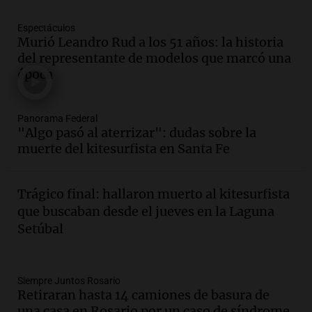
Episodios
Espectáculos
Audio.
La gran exposición de la rural de
Murió Leandro Rud a los 51 años: la historia
la Bulaya abrirá sus puertas mañana con
del representante de modelos que marcó una
diversas actividades y sorpresas
época
Panorama Federal
Episodios
Audio.
Villa María presenta nuevos
Panorama Federal
edificios y proyecta una casa del
"Algo pasó al aterrizar": dudas sobre la
estudiante con 48 municipios
muerte del kitesurfista en Santa Fe
involucrados
Panorama Federal
Episodios
Trágico final: hallaron muerto al kitesurfista
Audio.
1° gol de Rosario Central a
que buscaban desde el jueves en la Laguna
Aldosivi (Zalazar en contra) - relato
Setúbal
Gato Greco
Deportes Rosario
Episodios
Audio.
Recomendaciones de vino
Siempre Juntos Rosario
Retiraran hasta 14 camiones de basura de
bonarda para disfrutar el fin de semana
una casa en Rosario por un caso de síndrome