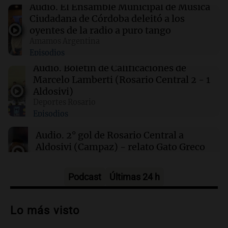
00:32
Clima
Audio.
El Ensamble Municipal de Música
Clima en Salta: cómo estará el tiempo este
Ciudadana de Córdoba deleitó a los
sábado 8 de agosto
oyentes de la radio a puro tango
Amamos Argentina
Episodios
00:27
Clima
Clima en Tucumán: cómo estará el tiempo
Audio.
Boletín de Calificaciones de
este sábado 8 de agosto
Marcelo Lamberti (Rosario Central 2 - 1
Aldosivi)
Deportes Rosario
00:21
Clima
Episodios
Clima en Mendoza: cómo estará el tiempo
este sábado 8 de agosto
Audio.
2° gol de Rosario Central a
Aldosivi (Campaz) - relato Gato Greco
Deportes Rosario
Episodios
Podcast
Últimas 24 h
Audio.
Nuevo desarrollo urbano y casa
del estudiante impulsan el crecimiento
Lo más visto
en Villa María
Panorama Federal