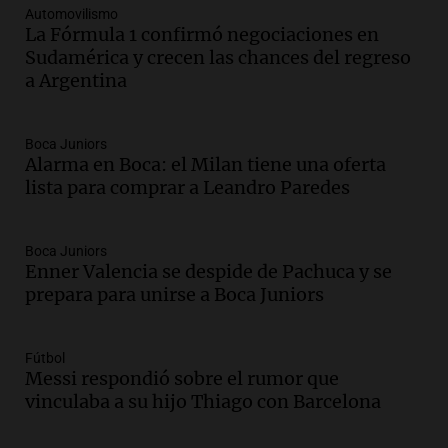
Automovilismo
Audio.
Gabriela Irrazábal: “Un 35,5% de
La Fórmula 1 confirmó negociaciones en
la población del país fue a templos a
Sudamérica y crecen las chances del regreso
buscar ayuda el último año”
a Argentina
La Argentina, hoy
Episodios
Audio.
"Algo pasó al aterrizar": dudas
Boca Juniors
Alarma en Boca: el Milan tiene una oferta
sobre la muerte del kitesurfista en
lista para comprar a Leandro Paredes
Santa Fe.
Noticias Rosario
Episodios
Boca Juniors
Audio.
José Roccuzzo, cortes de carne y
Enner Valencia se despide de Pachuca y se
compras de Antonella: bromas en
prepara para unirse a Boca Juniors
Rosario.
Ahora país
Episodios
Fútbol
Messi respondió sobre el rumor que
Audio.
José Roccuzzo, cortes de carne y
vinculaba a su hijo Thiago con Barcelona
compras de Antonella: bromas en
Rosario.