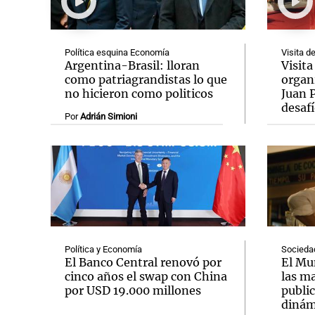
Política esquina Economía
Visita d
Argentina-Brasil: lloran
Visita
como patriagrandistas lo que
organi
no hicieron como politicos
Juan P
Notas
Notas
desafí
Por
Adrián Simioni
Editorial
Mundial 2026
La Sol
Política y Economía
Socieda
El Banco Central renovó por
El Mu
cinco años el swap con China
las m
por USD 19.000 millones
publi
dinám