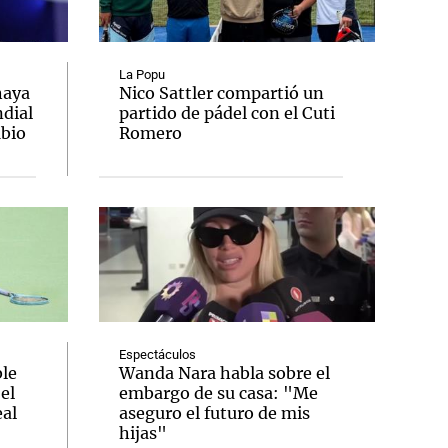
La Popu
haya
Nico Sattler compartió un
ndial
partido de pádel con el Cuti
Notas
mbio
Romero
tas
Notas
Venezuela de
 Groenlandia
Comprometidos
Madur
Espectáculos
le
Wanda Nara habla sobre el
el
embargo de su casa: "Me
al
aseguro el futuro de mis
hijas"