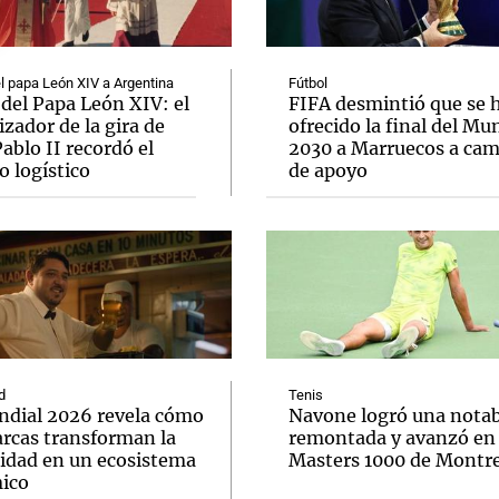
el papa León XIV a Argentina
Fútbol
 del Papa León XIV: el
FIFA desmintió que se 
zador de la gira de
ofrecido la final del Mu
ablo II recordó el
2030 a Marruecos a ca
Notas
Notas
No
o logístico
de apoyo
e en Cadena 3
El huracán de Arequito
Cadena 3 en
d
Tenis
ndial 2026 revela cómo
Navone logró una notab
arcas transforman la
remontada y avanzó en 
cidad en un ecosistema
Masters 1000 de Montre
ico