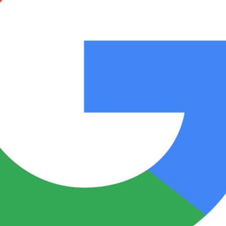
Notas
Notas
No
e en Cadena 3
El huracán de Arequito
Cadena 3 en