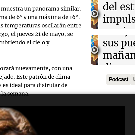
exposi
del es
Greco
muestra un panorama similar.
la rura
impuls
ima de 6° y una máxima de 16°,
Deportes Ro
Episodios
as temperaturas oscilarán entre
Audio.
Bulaya
crecim
go, el jueves 21 de mayo, se
María 
sus pu
Villa 
ubriendo el cielo y
nuevo
mañan
Panorama F
Episodios
edifici
divers
ejorará nuevamente, con una
Audio.
proyec
ejado. Este patrón de clima
activi
Podcast
Rosari
s ideal para disfrutar de
casa d
sorpre
e la semana.
Centra
estudi
Panorama F
Aldosi
Episodios
48 mun
Audio.
(Zalaz
involu
Recom
contra