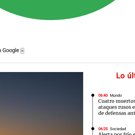
n Google
×
Lo ú
06:40
Mundo
Cuatro muertos
ataques rusos e
de defensas an
06:25
Sociedad
Alerta por frío