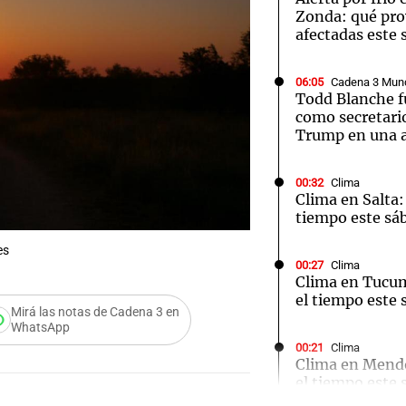
Zonda: qué pro
afectadas este
06:05
Cadena 3 Mun
Todd Blanche f
como secretario
Trump en una a
00:32
Clima
Clima en Salta:
tiempo este sá
es
00:27
Clima
Clima en Tucu
el tiempo este 
Mirá las notas de Cadena 3 en
WhatsApp
Audio.
00:21
Clima
Clima en Mend
Ensam
el tiempo este 