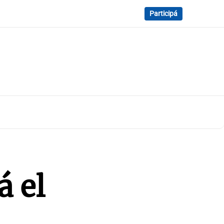
Participá
á el