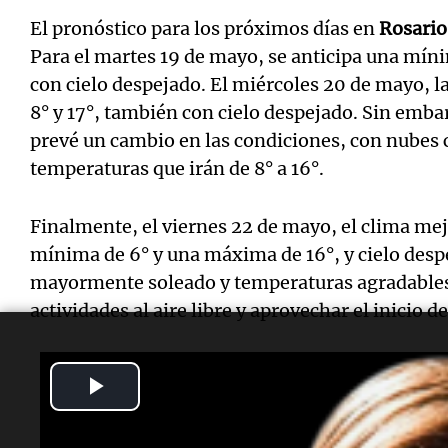
El pronóstico para los próximos días en
Rosario
Para el martes 19 de mayo, se anticipa una mín
con cielo despejado. El miércoles 20 de mayo, l
8° y 17°, también con cielo despejado. Sin embar
prevé un cambio en las condiciones, con nubes c
temperaturas que irán de 8° a 16°.
Finalmente, el viernes 22 de mayo, el clima m
mínima de 6° y una máxima de 16°, y cielo desp
mayormente soleado y temperaturas agradables e
actividades al aire libre y aprovechar el inicio d
Play
Temas
Video