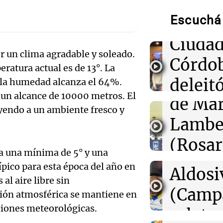
Munici
00:16
Clima
Escuchá 
Músic
Clima en Santa 
tiempo este sá
Audio.
Ciudad
r un clima agradable y soleado.
de
00:11
Córdo
Clima
atura actual es de 13°. La
Clima en Rosari
tiempo este sá
Califi
deleitó
e la humedad alcanza el 64%.
 un alcance de 10000 metros. El
de Mar
oyente
00:08
La Cadena del
Audio.
uyendo a un ambiente fresco y
Independiente 
Lambe
radio 
de local a Estu
de Ros
Cuarto y escala
(Rosar
tango
zona
Centra
ra una mínima de 5° y una
Central
Amamos Arg
pico para esta época del año en
Audio.
Aldosi
Episodios
 al aire libre sin
Aldosi
desarr
(Camp
sión atmosférica se mantiene en
Deportes Ro
Audio.
iciones meteorológicas.
urbano
relato
Episodios