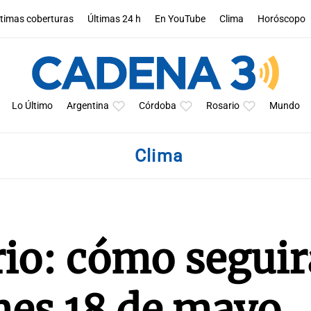
ltimas coberturas
Últimas 24 h
En YouTube
Clima
Horóscopo
Lo Último
Argentina
Córdoba
Rosario
Mundo
Clima
io: cómo seguir
nes 18 de mayo