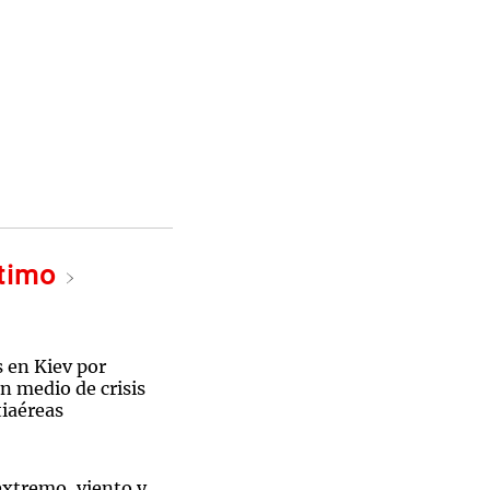
ltimo
 en Kiev por
n medio de crisis
tiaéreas
 extremo, viento y