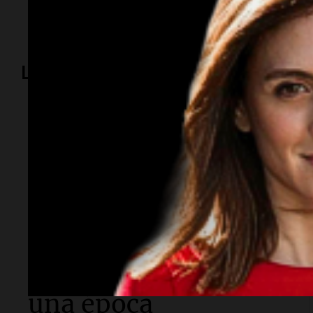
clima
Rosario
pronóstico
temperaturas
cielo d
Lo más visto
Espectáculos
Murió Leandro Rud a
los 51 años: la
historia del
representante de
modelos que marcó
una época