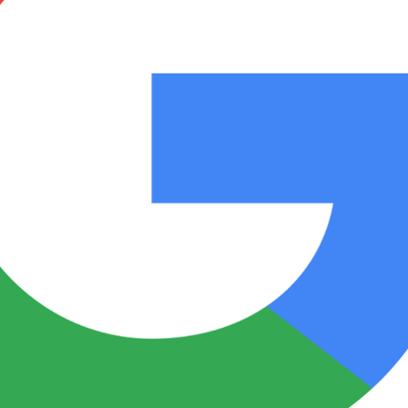
Notas
Notas
No
e en Cadena 3
El huracán de Arequito
Cadena 3 en