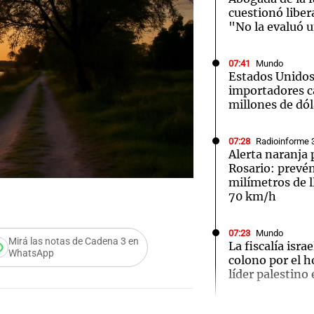
cuestionó liber
"No la evaluó u
07:41
Mundo
Estados Unidos
importadores c
millones de dól
07:28
Radioinforme 
Alerta naranja
Rosario: prevé
milímetros de l
70 km/h
07:23
Mundo
Mirá las notas de Cadena 3 en
La fiscalía isra
WhatsApp
colono por el h
líder palestino
Audio.
07:20
Deportes