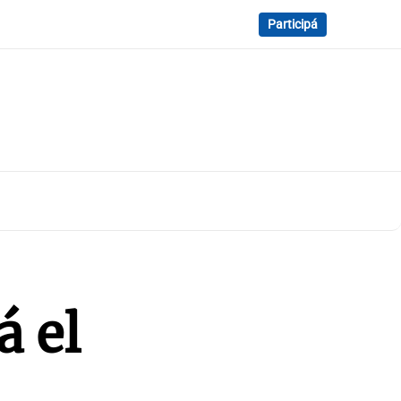
Participá
á el