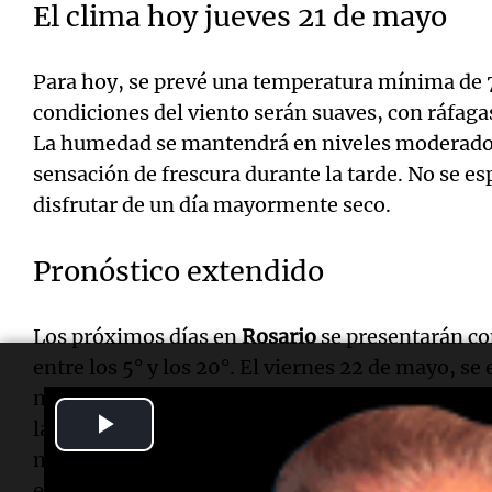
El clima hoy jueves 21 de mayo
Para hoy, se prevé una temperatura mínima de 
condiciones del viento serán suaves, con ráfaga
La humedad se mantendrá en niveles moderados
sensación de frescura durante la tarde. No se es
disfrutar de un día mayormente seco.
Pronóstico extendido
Los próximos días en
Rosario
se presentarán co
entre los 5° y los 20°. El viernes 22 de mayo, s
máxima de 15°, con pocas nubes. El sábado 23 d
Play
la máxima de 16°, con cielo despejado. El domi
mínima de 8° y una máxima de 18°, con nubes cu
Video
el lunes 25 de mayo, la mínima será de 10° y la