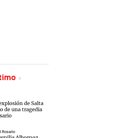
ltimo
 explosión de Salta
do de una tragedia
sario
3 Rosario
familia Albornoz