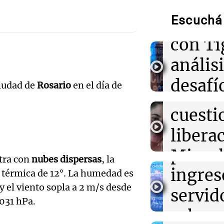
Belgr
Rosario Central
la venta de ent
Escuchá 
empata
ante Corinthia
Audio.
con Ti
Abogad
07:11
Deportes Rosa
análisi
El Coloso Marce
famili
albergará dos p
desafí
octavos de fina
ciudad de
Rosario
en el día de
Audio.
Albor
Argentina
técnic
Munici
cuesti
07:03
Mundo
Ricard
Ucrania intensi
de Có
libera
instalaciones p
Noticias
informa Zelen
prohíb
Micael
Episodios
tra con
nubes dispersas
, la
Audio.
ingres
la eva
n térmica de 12°. La humedad es
07:00
Política y Eco
Dólar hoy, dóla
y el viento sopla a 2 m/s desde
Guaym
servid
psiqui
cuánto cotiza e
1031 hPa.
agosto
denun
urbano
Radioinform
Audio.