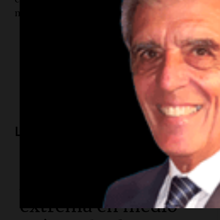
mayormente despejado.
Temas
clima
Rosario
pronóstico
tiempo
meteorología
Lo más visto
Sociedad
Alerta meteorológica
extrema en medio