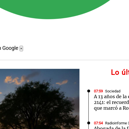
n Google
×
Lo ú
07:59
Sociedad
A 13 años de la
2141: el recuer
que marcó a Ro
07:54
Radioinforme 
Abogada de la 