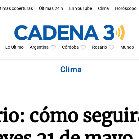
ltimas coberturas
Últimas 24 h
En YouTube
Clima
Horóscopo
Lo Último
Argentina
Córdoba
Rosario
Mundo
Clima
io: cómo seguir
eves 21 de mayo