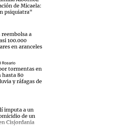
ación de Micaela:
n psiquiatra"
 reembolsa a
asi 100.000
ares en aranceles
3 Rosario
 por tormentas en
n hasta 80
luvia y ráfagas de
elí imputa a un
omicidio de un
 en Cisjordania