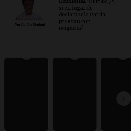
Economía.
Tierras: ¿Y
si en lugar de
declamar la Patria
prueban con
Por
Adrián Simioni
ocuparla?