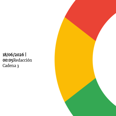
Notas
s
Notas
La Sole en
ial
Mundial 2026
Cadena 3
18/06/2026 |
00:05
Redacción
Cadena 3