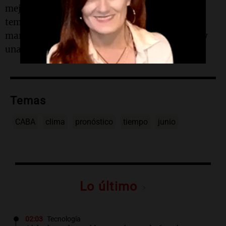
mejorará con un
cielo despejado
, con
temperaturas de entre 8° y 11°. Finalmente, el
martes 23 de junio, se prevé una
mínima
de 6° y
una
máxima
de 11° con cielo despejado.
Temas
CABA
clima
pronóstico
tiempo
junio
Lo último
02:03
Tecnología