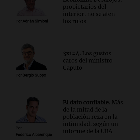
Audio.
Estiman que la inflación nacional
propietarios del
de julio será menor al 2,9% registrado
interior, no se aten
en CABA
los rulos
Por
Adrián Simioni
Una mañana para todos
Episodios
Audio.
Altas Cumbres: rescataron a una
cabra que llevaba ocho días atrapada en
3x1=4.
Los gustos
un precipicio
caros del ministro
Una mañana para todos
Caputo
Episodios
Por
Sergio Suppo
Audio.
Chile planteó mejorar la
conectividad fronteriza, aérea y digital
con Jujuy
Panorama Federal
El dato confiable.
Más
Episodios
de la mitad de la
población reza en la
intimidad, según un
Por
informe de la UBA
Federico Albarenque