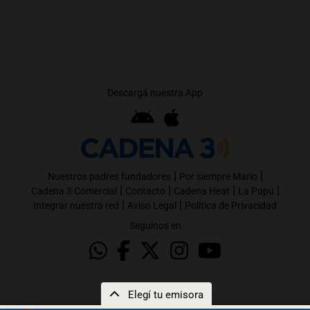
Descargá nuestra App
|
|
Nuestros padres fundadores
Por siempre Mario
|
|
|
|
Cadena 3 Comercial
Contacto
Cadena Heat
La Popu
|
|
Integrar nuestra red
Aviso Legal
Política de Privacidad
Seguinos en
Elegí tu emisora