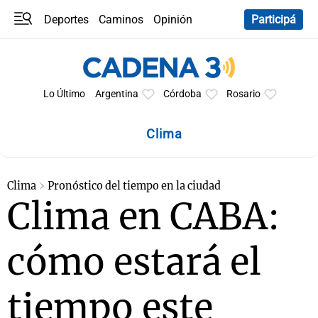
Deportes
Caminos
Opinión
Participá
Programas
Últimas coberturas
Últimas 24 h
En YouTube
Clima
Horóscopo
Lo Último
Argentina
Córdoba
Rosario
Clima
Clima
Pronóstico del tiempo en la ciudad
Clima en CABA:
cómo estará el
tiempo este