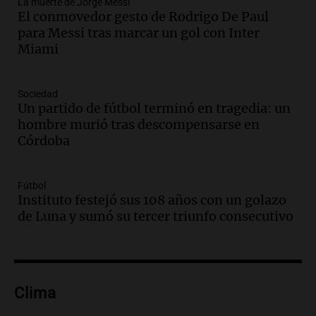
La muerte de Jorge Messi
Episodios
El conmovedor gesto de Rodrigo De Paul
Audio.
Ley de Propiedad Privada: el revés
para Messi tras marcar un gol con Inter
en el Congreso expuso una debilidad
Miami
comunicacional del Gobierno
Una mañana para todos
Episodios
Sociedad
Un partido de fútbol terminó en tragedia: un
Audio.
Casabindo se prepara para una
hombre murió tras descompensarse en
celebración única: 30.000 turistas y el
Córdoba
tradicional Toreo de la Vincha
Una mañana para todos
Episodios
Fútbol
Audio.
Borges, abogada de Pourrain:
Instituto festejó sus 108 años con un golazo
"Tres hombres se lo llevaron para
de Luna y sumó su tercer triunfo consecutivo
hacerle preguntas y nunca regresó"
Una mañana para todos
Episodios
Audio.
Voluntarios limpiaron 9.000
Clima
metros del río Suquía y retiraron hasta
800 kilos de basura por jornada