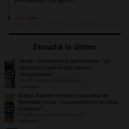
este domingo 9 de agosto
00:16
Clima
Clima en Santa Fe: cómo estará el tiempo este
domingo 9 de agosto
Escuchá lo último
00:10
Clima
Clima en Rosario: cómo estará el tiempo este
domingo 9 de agosto
Audio.
Tormentas y filtraciones: "El
agua entra por donde menos
imaginamos"
00:05
Clima
Una Mañana para todos Rosario
Clima en CABA: cómo estará el tiempo este
Episodios
domingo 9 de agosto
Audio.
Nahuel Pennisi y la huella de
Mercedes Sosa: "La emoción es el filtro
00:00
Clima
máximo".
Clima en Córdoba: cómo estará el tiempo este
Una Mañana para todos Rosario
domingo 9 de agosto
Episodios