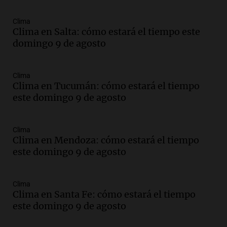
Una mañana para todos
Episodios
Clima
Clima en Salta: cómo estará el tiempo este
Audio.
La historia de la servilleta que
domingo 9 de agosto
firmó Jorge Messi para el primer
contrato de Leo con Barcelona
Una mañana para todos
Clima
Episodios
Clima en Tucumán: cómo estará el tiempo
este domingo 9 de agosto
Audio.
Joan Gaspart: "Sin Jorge, no sé si
Messi hubiera llegado adonde llegó"
Una mañana para todos
Clima
Episodios
Clima en Mendoza: cómo estará el tiempo
este domingo 9 de agosto
Audio.
El orgullo y el sueño argentino de
Jorge Messi en una entrevista con Rony
Vargas en 2007
Clima
Una mañana para todos
Clima en Santa Fe: cómo estará el tiempo
Episodios
este domingo 9 de agosto
Audio.
El abuelo de Agostina Vega, tras