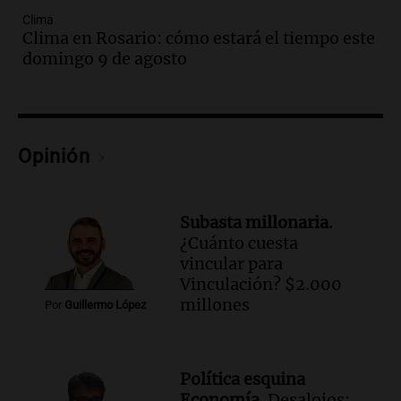
las nuevas detenciones: "En esa casa
todos tenían algo que ver"
Clima
Clima en Rosario: cómo estará el tiempo este
Una mañana para todos
domingo 9 de agosto
Episodios
Audio.
Una nutricionista derribó el mito
del desayuno ideal: qué alimentos
conviene priorizar
Una mañana para todos
Opinión
Episodios
Audio.
Murió Jorge Messi
Subasta millonaria.
Una mañana para todos
¿Cuánto cuesta
Episodios
vincular para
Vinculación? $2.000
Audio.
Mateo, a los 25 años, lucha
millones
Por
Guillermo López
contra el tiempo: necesita un trasplante
para poder seguir viviend
Una mañana para todos
Política esquina
Episodios
Economía.
Desalojos: