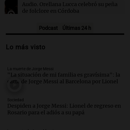
Audio.
Orellana Lucca celebró su peña
de folclore en Córdoba
Tarde y Media
Episodios
Podcast
Últimas 24 h
Audio.
Trágico accidente en Mendoza:
un muerto y varios heridos tras caída de
Lo más visto
vehículos desde un puente
Panorama Federal
Episodios
La muerte de Jorge Messi
Audio.
Tragedia en Mendoza: un muerto
"La situación de mi familia es gravísima": la
y cinco heridos tras caer dos autos desde
carta de Jorge Messi al Barcelona por Lionel
un puente
Una mañana para todos
Episodios
Sociedad
Audio.
Messi llegará esta noche a
Despiden a Jorge Messi: Lionel de regreso en
Rosario para acompañar a su familia
Rosario para el adiós a su papá
tras la muerte de su papá
Una mañana para todos