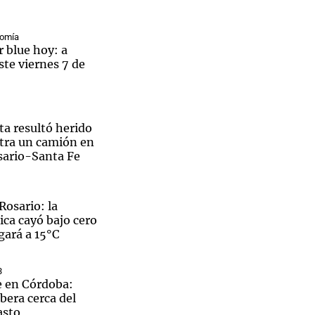
nomía
r blue hoy: a
ste viernes 7 de
ta resultó herido
ntra un camión en
osario-Santa Fe
Rosario: la
ca cayó bajo cero
gará a 15°C
3
e en Córdoba:
era cerca del
asto