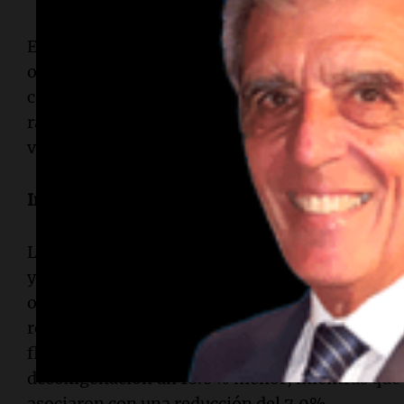
El estudio destacó que los ríos tropicales tiend
oxígeno más bajas, lo que los hace especialment
continua de estos niveles. Esto, combinado con
rápidas, aumenta la probabilidad de eventos de 
vuelve escaso para muchas formas de vida acuát
Influencia de los patrones de flujo y represas
Los investigadores también examinaron cómo los
y la retención de agua en represas afectan la d
observó que tanto las condiciones de bajo flujo 
reducir parcialmente la desoxigenación en com
flujo normal. Los ríos con condiciones de bajo f
desoxigenación un 18.6% menor, mientras que la
asociaron con una reducción del 7.0%.