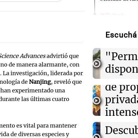
Audio.
Emerg
06:27
Mundo
Drones ucrani
almacén de min
hídric
Urales tras rec
Audio.
Escuchá 
Santa 
Senad
06:05
Política y Eco
"Perm
Senado: el Gobi
Science Advances
advirtió que
aprueb
de propiedad pr
geno de manera alarmante, con
dispon
que quitar otro
inviol
 La investigación, liderada por
recurs
mnología de
Nanjing
, reveló que
de pro
06:03
Tecnología
Hadrian, la sta
Audio.
os han experimentado una
lo que
recauda $1.37 m
privad
durante las últimas cuatro
alcanza una val
Quint
avecin
millones
intens
Centen
Noticias Ro
debate
Episodios
06:01
Libros
emento es vital para mantener
Audio.
Descub
Como el naran
ida de diversas especies y
protes
saga de mujeres 