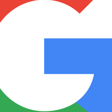
Notas
Notas
No
e en Cadena 3
El huracán de Arequito
Cadena 3 en