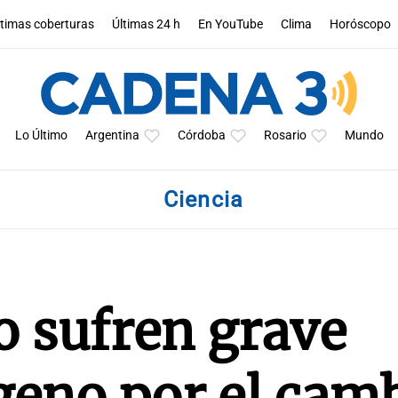
ltimas coberturas
Últimas 24 h
En YouTube
Clima
Horóscopo
Lo Último
Argentina
Córdoba
Rosario
Mundo
Ciencia
o sufren grave
geno por el cam