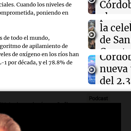
fieles 
Córdo
1924
ales. Cuando los niveles de
Argent
 comprometida, poniendo en
partic
el cor
Audio.
Noticias
la cel
la ciu
Episodios
Aumen
de San
os de todo el mundo,
Noticias
peajes
Episodios
algoritmo de apilamiento de
Cayet
Audio.
eles de oxígeno en los ríos han
Córdo
Rosari
-1 por década, y el 78.8% de
Civil d
nueva 
Noticias Ro
Córdo
del 2,
Episodios
Audio.
recibió
desde 
gestió
Podcast
1.500 
julio 
0°N, incluyendo ríos en
India
,
envas
s investigadores, ya que se
por fu
Panorama F
fitosan
onde el calentamiento es más
Episodios
Audio.
viento
igenación.