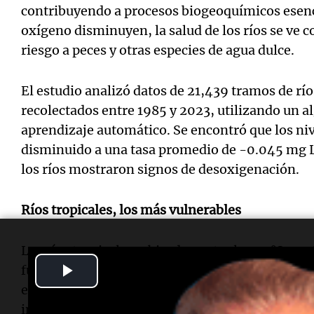
contribuyendo a procesos biogeoquímicos esenci
oxígeno disminuyen, la salud de los ríos se ve
riesgo a peces y otras especies de agua dulce.
El estudio analizó datos de 21,439 tramos de rí
recolectados entre 1985 y 2023, utilizando un 
aprendizaje automático. Se encontró que los niv
disminuido a una tasa promedio de -0.045 mg L
los ríos mostraron signos de desoxigenación.
Ríos tropicales, los más vulnerables
Los ríos tropicales, ubicados entre los 20°S y 2
Play
fueron los más afectados, lo que sorprendió a lo
esperaba que los ríos en latitudes más altas, d
Video
intenso, enfrentaran mayores riesgos de desox