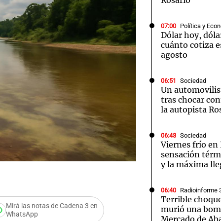
Rosario
07:00
Política y Eco
Dólar hoy, dóla
cuánto cotiza e
agosto
06:51
Sociedad
Un automovilis
tras chocar co
la autopista R
06:43
Sociedad
Viernes frío en 
sensación térmi
y la máxima lle
06:40
Radioinforme 
Terrible choqu
Mirá las notas de Cadena 3 en
murió una bomb
WhatsApp
Mercado de Ab