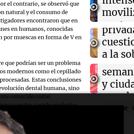
intens
ley de 
el Sen
or el contrario, se observó que
establece nuevo
movili
Panorama F
ón natural y el consumo de
propi
Episodios
Audio.
estigadores encontraron que en
contra
privad
munes en humanos, conocidas
Mendo
kirch
an por muescas en forma de V en
cuest
prepar
Panorama F
a la s
Episodios
un fin
ere que podrían ser un problema
digital
seman
os modernos como el cepillado
Audio.
Argent
 procesadas. Estas conclusiones
y ciud
"Mono
 evolución dental humana, sino
Panorama F
Audio.
march
Episodios
ente conocido como
Kapan
Conde
ómo nuestro pasado evolutivo
contra
Podcast
adelan
tres a
de tier
show 
prisió
 evolución humana
Panorama F