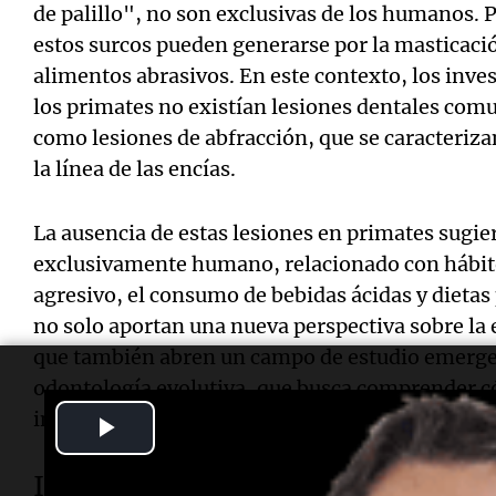
de palillo", no son exclusivas de los humanos. P
estos surcos pueden generarse por la masticaci
alimentos abrasivos. En este contexto, los inv
los primates no existían lesiones dentales co
como lesiones de abfracción, que se caracteriz
la línea de las encías.
La ausencia de estas lesiones en primates sugi
exclusivamente humano, relacionado con hábit
agresivo, el consumo de bebidas ácidas y dietas
no solo aportan una nueva perspectiva sobre la
que también abren un campo de estudio emerg
odontología evolutiva, que busca comprender c
influye en los problemas dentales actuales.
Play
Video
Importancia de los dientes en la