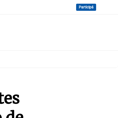
Participá
tes
 de