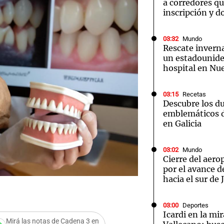
a corredores q
inscripción y d
03:32
Mundo
Rescate inverna
un estadounide
hospital en Nu
03:15
Recetas
Descubre los d
emblemáticos d
en Galicia
03:02
Mundo
Cierre del aer
por el avance d
hacia el sur de
03:00
Deportes
Icardi en la mi
Mirá las notas de Cadena 3 en