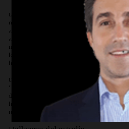
Los dientes son la parte más duradera del esqu
mucho tiempo después de que el resto del cuer
antropólogos dependen de ellos para reconstruir 
antiguas. Las pequeñas marcas en los dientes p
importante, y los surcos a lo largo de las raíce
los dientes, han sido identificados como signos
higiene dental.
Desde principios del siglo XX, estos surcos ha
"surcos de palillo" y se han reportado a lo largo
desde fósiles de hace 2 millones de años hasta 
hasta ahora, nadie había verificado si otros pr
marcas.