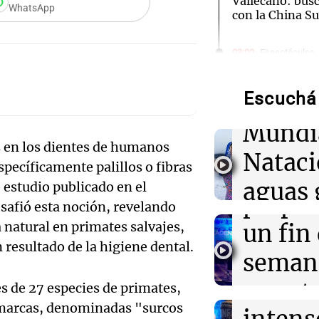
Vallecano: bus
WhatsApp
con la China S
Audio.
03:00
Espectáculos
El Rayo Valleca
de neo
Icardi y la Chi
Madrid
Escuchá 
compit
Mundi
02:04
Tecnología
Audio.
Descuentos de 
 en los dientes de humanos
Nataci
entradas para
pecíficamente palillos o fibras
Mendo
Disrupt 2026 
aguas 
 estudio publicado en el
prepar
safió esta noción, revelando
02:03
Tecnología
frente 
Vogue World se
Audio.
natural en primates salvajes,
un fin
Francisco: un g
Moren
 resultado de la higiene dental.
entre tecnolog
Galleg
seman
Turno Noch
enfren
y prot
s de 27 especies de primates,
Episodios
01:59
Mundo
Audio.
Laura Galván br
 marcas, denominadas "surcos
Centroamerica