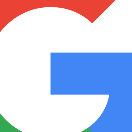
Notas
Notas
No
e en Cadena 3
El huracán de Arequito
Cadena 3 en