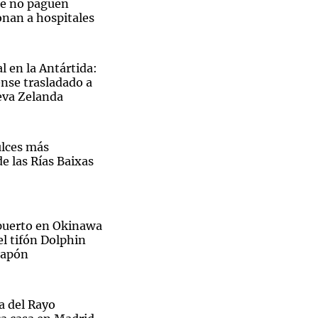
ue no paguen
onan a hospitales
l en la Antártida:
nse trasladado a
eva Zelanda
ulces más
e las Rías Baixas
opuerto en Okinawa
el tifón Dolphin
 Japón
ra del Rayo