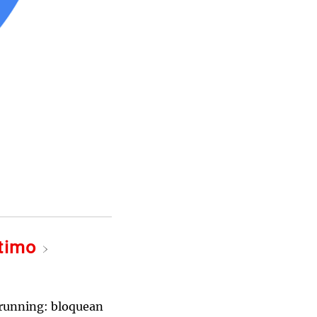
ltimo
 running: bloquean