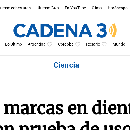
ltimas coberturas
Últimas 24 h
En YouTube
Clima
Horóscopo
Lo Último
Argentina
Córdoba
Rosario
Mundo
Ciencia
 marcas en dien
n prueba de uso