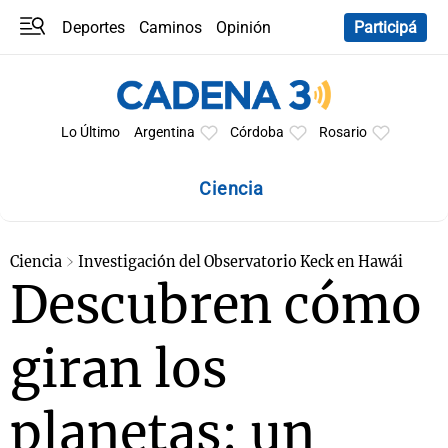
Deportes
Caminos
Opinión
Participá
Programas
Últimas coberturas
Últimas 24 h
En YouTube
Clima
Horóscopo
Lo Último
Argentina
Córdoba
Rosario
Ciencia
Ciencia
Investigación del Observatorio Keck en Hawái
Descubren cómo
giran los
planetas: un