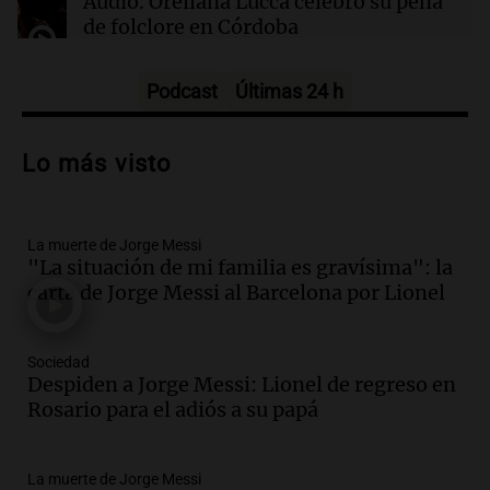
Audio.
Orellana Lucca celebró su peña
antojos ni mejora la salud, según estudio
de folclore en Córdoba
Tarde y Media
Episodios
Podcast
Últimas 24 h
Audio.
Trágico accidente en Mendoza:
un muerto y varios heridos tras caída de
Lo más visto
vehículos desde un puente
Panorama Federal
Episodios
La muerte de Jorge Messi
Audio.
Tragedia en Mendoza: un muerto
"La situación de mi familia es gravísima": la
y cinco heridos tras caer dos autos desde
carta de Jorge Messi al Barcelona por Lionel
un puente
Una mañana para todos
Episodios
Sociedad
Audio.
Messi llegará esta noche a
Despiden a Jorge Messi: Lionel de regreso en
Rosario para acompañar a su familia
Rosario para el adiós a su papá
tras la muerte de su papá
Una mañana para todos
La muerte de Jorge Messi
Episodios