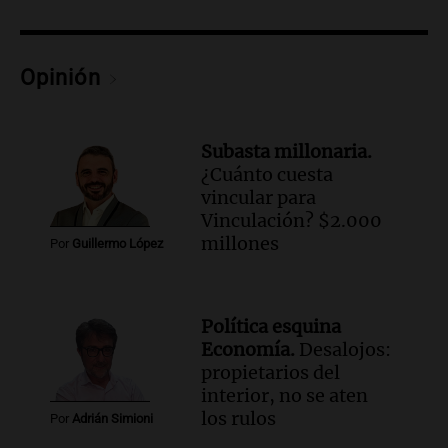
todos tenían algo que ver"
Una mañana para todos
Episodios
Opinión
Audio.
Una nutricionista derribó el mito
del desayuno ideal: qué alimentos
conviene priorizar
Subasta millonaria.
Una mañana para todos
¿Cuánto cuesta
Episodios
vincular para
Vinculación? $2.000
Audio.
Murió Jorge Messi
millones
Por
Guillermo López
Una mañana para todos
Episodios
Audio.
Mateo, a los 25 años, lucha
Política esquina
contra el tiempo: necesita un trasplante
Economía.
Desalojos:
para poder seguir viviend
propietarios del
interior, no se aten
Una mañana para todos
los rulos
Episodios
Por
Adrián Simioni
Audio.
Estiman que la inflación nacional