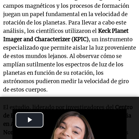
campos magnéticos y los procesos de formación
juegan un papel fundamental en la velocidad de
rotación de los planetas. Para llevar a cabo este
análisis, los científicos utilizaron el
Keck Planet
Imager and Characterizer (KPIC)
, un instrumento
especializado que permite aislar la luz proveniente
de estos mundos lejanos. Al observar cómo se
amplían sutilmente los espectros de luz de los
planetas en función de su rotación, los
astrónomos pudieron medir la velocidad de giro
de estos cuerpos.
El estudio, liderado por investigadores del
Centro
de Exploración e Investigación Interdisciplinaria
Play
en Astrofísica (CIERA)
de la
Universidad
Video
Northwestern
, incluyó la colaboración de varios