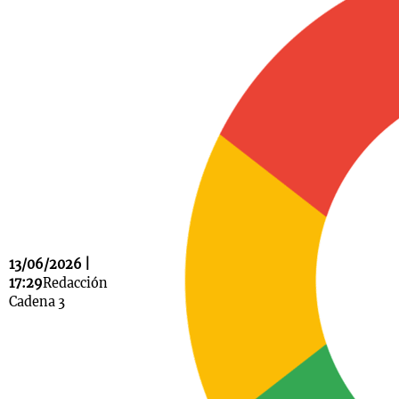
Notas
s
Notas
La Sole en
ial
Mundial 2026
Cadena 3
13/06/2026 |
17:29
Redacción
Cadena 3