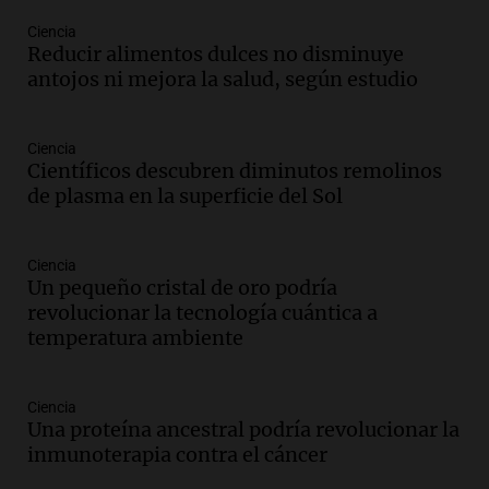
Una mañana para todos
Episodios
Ciencia
Reducir alimentos dulces no disminuye
Audio.
La historia de la servilleta que
antojos ni mejora la salud, según estudio
firmó Jorge Messi para el primer
contrato de Leo con Barcelona
Una mañana para todos
Ciencia
Episodios
Científicos descubren diminutos remolinos
de plasma en la superficie del Sol
Audio.
Joan Gaspart: "Sin Jorge, no sé si
Messi hubiera llegado adonde llegó"
Una mañana para todos
Ciencia
Episodios
Un pequeño cristal de oro podría
revolucionar la tecnología cuántica a
Audio.
El orgullo y el sueño argentino de
temperatura ambiente
Jorge Messi en una entrevista con Rony
Vargas en 2007
Una mañana para todos
Ciencia
Episodios
Una proteína ancestral podría revolucionar la
Audio.
El abuelo de Agostina Vega, tras
inmunoterapia contra el cáncer
las nuevas detenciones: "En esa casa