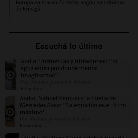
Europa en marzo de 2028, según su ministro
de Energía
02:13
Mundo
Más de 1.300 vuelos cancelados en Shanghái
ante la llegada del tifón Dolphin
Escuchá lo último
02:03
Tecnología
Audio.
Tormentas y filtraciones: "El
Airbnb acelera el lanzamiento de funciones
agua entra por donde menos
gracias a la inteligencia artificial en su
imaginamos"
búsqueda
Una Mañana para todos Rosario
Episodios
01:49
Mundo
Audio.
Nahuel Pennisi y la huella de
El Pentágono solicita a la industria de defensa
Mercedes Sosa: "La emoción es el filtro
un aumento en la producción de armas
máximo".
Una Mañana para todos Rosario
Episodios
01:31
Ciencia
Reducir alimentos dulces no disminuye