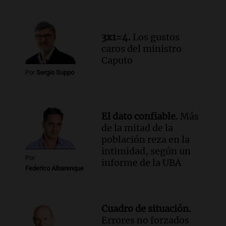
de julio será menor al 2,9% registrado
en CABA
Una mañana para todos
3x1=4.
Los gustos
Episodios
caros del ministro
Audio.
Altas Cumbres: rescataron a una
Caputo
cabra que llevaba ocho días atrapada en
Por
Sergio Suppo
un precipicio
Una mañana para todos
Episodios
El dato confiable.
Más
Audio.
Chile planteó mejorar la
de la mitad de la
conectividad fronteriza, aérea y digital
población reza en la
con Jujuy
intimidad, según un
Panorama Federal
Por
informe de la UBA
Episodios
Federico Albarenque
Cuadro de situación.
Errores no forzados