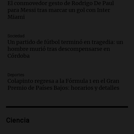
El conmovedor gesto de Rodrigo De Paul
Audio.
Ley de Propiedad Privada: el revés
para Messi tras marcar un gol con Inter
en el Congreso expuso una debilidad
Miami
comunicacional del Gobierno
Una mañana para todos
Episodios
Sociedad
Un partido de fútbol terminó en tragedia: un
Audio.
Casabindo se prepara para una
hombre murió tras descompensarse en
celebración única: 30.000 turistas y el
Córdoba
tradicional Toreo de la Vincha
Una mañana para todos
Episodios
Deportes
Audio.
Borges, abogada de Pourrain:
Colapinto regresa a la Fórmula 1 en el Gran
"Tres hombres se lo llevaron para
Premio de Países Bajos: horarios y detalles
hacerle preguntas y nunca regresó"
Una mañana para todos
Episodios
Audio.
Voluntarios limpiaron 9.000
Ciencia
metros del río Suquía y retiraron hasta
800 kilos de basura por jornada